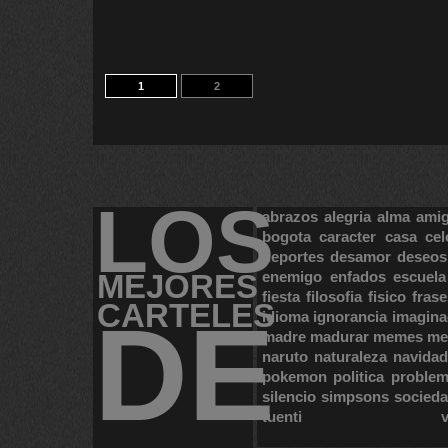
1
2
LOS
abrazos
alegria
alma
ami
bogota
caracter
casa
cel
deportes
desamor
deseos
MEJORES
enemigo
enfados
escuela
fiesta
filosofia
fisico
frase
CARTELES
DE
idioma
ignorancia
imagina
madre
madurar
memes
me
naruto
naturaleza
navidad
pokemon
politica
proble
silencio
simpsons
socied
tuenti