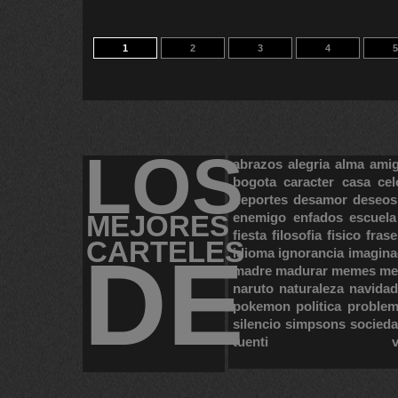
1
2
3
4
5
LOS
abrazos
alegria
alma
ami
bogota
caracter
casa
cel
deportes
desamor
deseos
MEJORES
enemigo
enfados
escuela
fiesta
filosofia
fisico
frase
CARTELES
DE
idioma
ignorancia
imagina
madre
madurar
memes
me
naruto
naturaleza
navidad
pokemon
politica
proble
silencio
simpsons
socied
tuenti