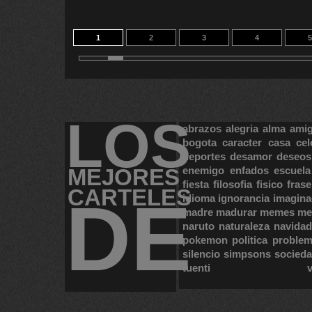
1
2
3
4
5
11
12
13
14
LOS
abrazos
alegria
alma
ami
bogota
caracter
casa
cel
deportes
desamor
deseos
MEJORES
enemigo
enfados
escuela
fiesta
filosofia
fisico
frase
CARTELES
DE
idioma
ignorancia
imagina
madre
madurar
memes
me
naruto
naturaleza
navidad
pokemon
politica
proble
silencio
simpsons
socied
tuenti