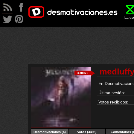
La co
medluff
#30072
En Desmotivacione
Última sesión:
Votos recibidos:
Desmotivaciones
(4)
Votos (4498)
Comentarios (