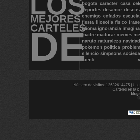
LOS
bogota
caracter
casa
cel
deportes
desamor
deseos
MEJORES
enemigo
enfados
escuela
fiesta
filosofia
fisico
frase
CARTELES
DE
idioma
ignorancia
imagina
madre
madurar
memes
me
naruto
naturaleza
navidad
pokemon
politica
proble
silencio
simpsons
socied
tuenti
Número de visitas: 12682614475 | Usua
Carteles en la p
blog
C