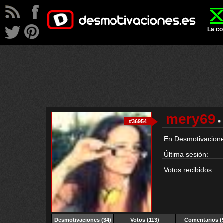
La co
mery69
#36954
En Desmotivacione
Última sesión:
Votos recibidos:
Desmotivaciones
(34)
Votos (113)
Comentarios (