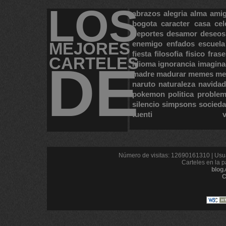
LOS
abrazos
alegria
alma
ami
bogota
caracter
casa
cel
deportes
desamor
deseos
MEJORES
enemigo
enfados
escuela
fiesta
filosofia
fisico
frase
CARTELES
DE
idioma
ignorancia
imagina
madre
madurar
memes
me
naruto
naturaleza
navidad
pokemon
politica
proble
silencio
simpsons
socied
tuenti
Número de visitas: 12690161310 | Usua
Carteles en la p
blog
C