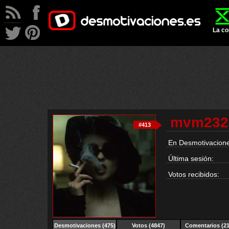
La co
mvm232
#413
En Desmotivacione
Última sesión:
Votos recibidos:
Desmotivaciones
(475)
Votos (4847)
Comentarios (21