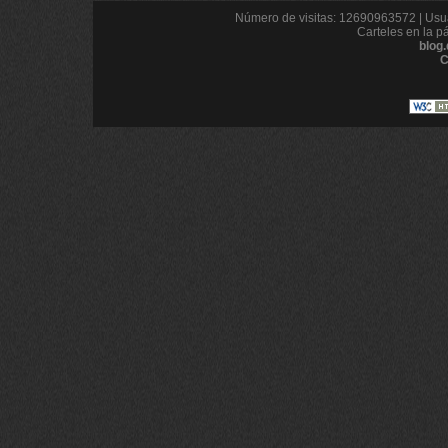
Número de visitas: 12690963572 | Usua
Carteles en la p
blog
C