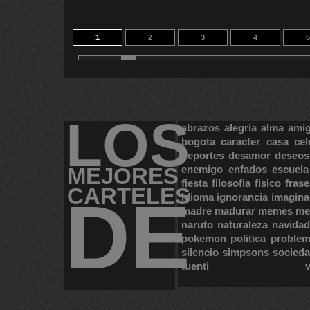
1
2
3
4
5
LOS
abrazos
alegria
alma
ami
bogota
caracter
casa
cel
deportes
desamor
deseos
MEJORES
enemigo
enfados
escuela
fiesta
filosofia
fisico
frase
CARTELES
DE
idioma
ignorancia
imagina
madre
madurar
memes
me
naruto
naturaleza
navidad
pokemon
politica
proble
silencio
simpsons
socied
tuenti