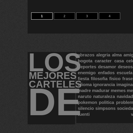
1
2
3
4
LOS
abrazos
alegria
alma
ami
bogota
caracter
casa
cel
deportes
desamor
deseos
MEJORES
enemigo
enfados
escuela
fiesta
filosofia
fisico
frase
CARTELES
DE
idioma
ignorancia
imagina
madre
madurar
memes
me
naruto
naturaleza
navidad
pokemon
politica
proble
silencio
simpsons
socied
tuenti