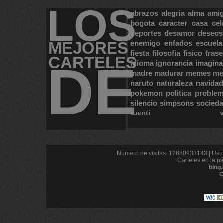
LOS
abrazos
alegria
alma
ami
bogota
caracter
casa
cel
deportes
desamor
deseos
MEJORES
enemigo
enfados
escuela
fiesta
filosofia
fisico
frase
CARTELES
DE
idioma
ignorancia
imagina
madre
madurar
memes
me
naruto
naturaleza
navidad
pokemon
politica
proble
silencio
simpsons
socied
tuenti
Número de visitas: 12680933143 | Usua
Carteles en la p
blog
C