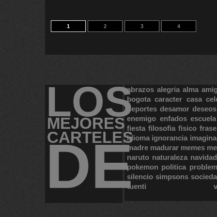
1
2
3
4
LOS
abrazos
alegria
alma
ami
bogota
caracter
casa
cel
deportes
desamor
deseos
MEJORES
enemigo
enfados
escuela
fiesta
filosofia
fisico
frase
CARTELES
DE
idioma
ignorancia
imagina
madre
madurar
memes
me
naruto
naturaleza
navidad
pokemon
politica
proble
silencio
simpsons
socied
tuenti