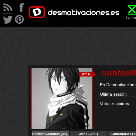
La co
rumble9
#714
En Desmotivacione
Última sesión:
Votos recibidos:
Desmotivaciones
(487)
Votos (2871)
Comentarios (7