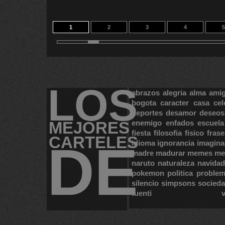
1
2
3
4
5
LOS
abrazos
alegria
alma
ami
bogota
caracter
casa
cel
deportes
desamor
deseos
MEJORES
enemigo
enfados
escuela
fiesta
filosofia
fisico
frase
CARTELES
DE
idioma
ignorancia
imagina
madre
madurar
memes
me
naruto
naturaleza
navidad
pokemon
politica
proble
silencio
simpsons
socied
tuenti