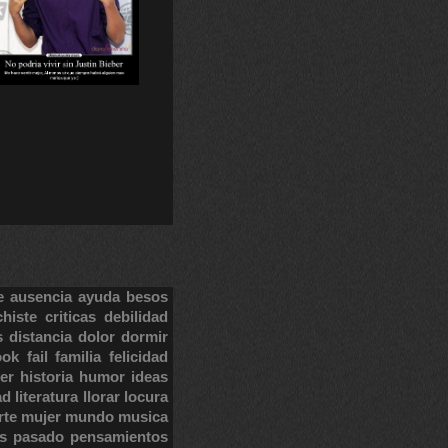
e
ausencia
ayuda
besos
chiste
criticas
debilidad
s
distancia
dolor
dormir
ook
fail
familia
felicidad
er
historia
humor
ideas
ad
literatura
llorar
locura
rte
mujer
mundo
musica
s
pasado
pensamientos