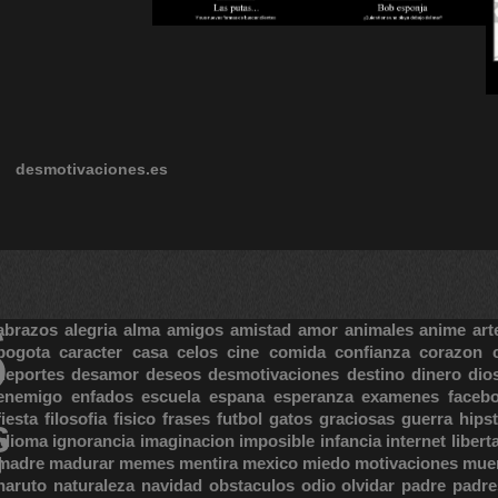
desmotivaciones.es
S
abrazos
alegria
alma
amigos
amistad
amor
animales
anime
art
bogota
caracter
casa
celos
cine
comida
confianza
corazon
deportes
desamor
deseos
desmotivaciones
destino
dinero
dio
enemigo
enfados
escuela
espana
esperanza
examenes
faceb
fiesta
filosofia
fisico
frases
futbol
gatos
graciosas
guerra
hipst
S
idioma
ignorancia
imaginacion
imposible
infancia
internet
libert
madre
madurar
memes
mentira
mexico
miedo
motivaciones
mue
naruto
naturaleza
navidad
obstaculos
odio
olvidar
padre
padre