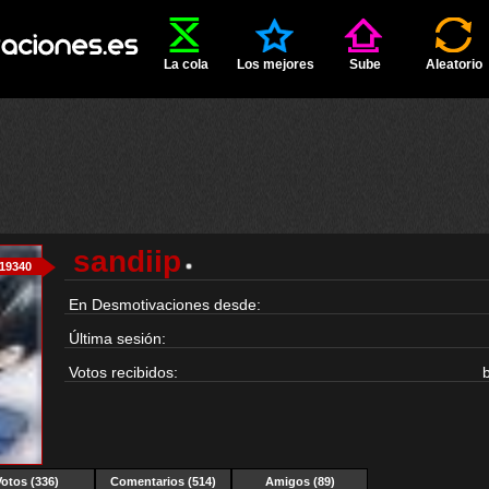
La cola
Los mejores
Sube
Aleatorio
sandiip
19340
En Desmotivaciones desde:
Última sesión:
Votos recibidos:
Votos (336)
Comentarios (514)
Amigos (89)