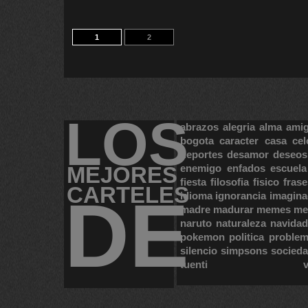
1
2
LOS
abrazos
alegria
alma
ami
bogota
caracter
casa
cel
deportes
desamor
deseos
MEJORES
enemigo
enfados
escuela
fiesta
filosofia
fisico
frase
CARTELES
DE
idioma
ignorancia
imagina
madre
madurar
memes
me
naruto
naturaleza
navidad
pokemon
politica
proble
silencio
simpsons
socied
tuenti