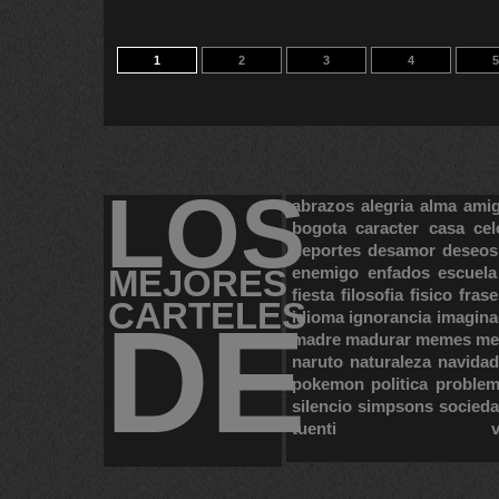
1
2
3
4
5
LOS
abrazos
alegria
alma
ami
bogota
caracter
casa
cel
deportes
desamor
deseos
MEJORES
enemigo
enfados
escuela
fiesta
filosofia
fisico
frase
CARTELES
DE
idioma
ignorancia
imagina
madre
madurar
memes
me
naruto
naturaleza
navidad
pokemon
politica
proble
silencio
simpsons
socied
tuenti