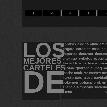
1
2
3
4
5
LOS
abrazos
alegria
alma
ami
bogota
caracter
casa
cel
deportes
desamor
deseos
MEJORES
enemigo
enfados
escuela
fiesta
filosofia
fisico
frase
CARTELES
DE
idioma
ignorancia
imagina
madre
madurar
memes
me
naruto
naturaleza
navidad
pokemon
politica
proble
silencio
simpsons
socied
tuenti