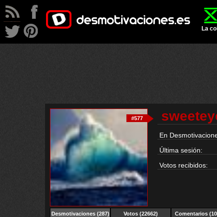
La co
sweetey
#577
En Desmotivacione
Última sesión:
Votos recibidos:
Desmotivaciones
(287)
Votos (22662)
Comentarios (10