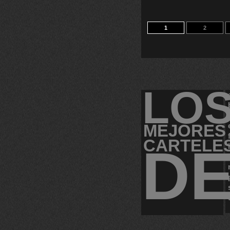
1
2
LO
MEJORES
CARTELE
D