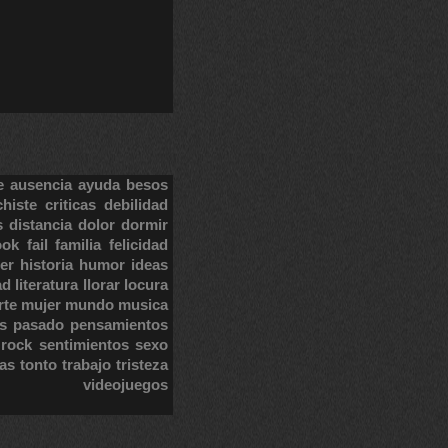
e
ausencia
ayuda
besos
chiste
criticas
debilidad
s
distancia
dolor
dormir
ook
fail
familia
felicidad
er
historia
humor
ideas
ad
literatura
llorar
locura
rte
mujer
mundo
musica
s
pasado
pensamientos
rock
sentimientos
sexo
tas
tonto
trabajo
tristeza
videojuegos