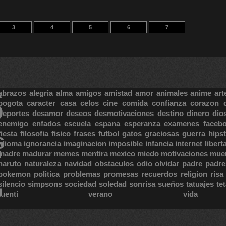
3
4
5
6
7
S
abrazos
alegria
alma
amigos
amistad
amor
animales
anime
art
bogota
caracter
casa
celos
cine
comida
confianza
corazon
deportes
desamor
deseos
desmotivaciones
destino
dinero
dio
enemigo
enfados
escuela
espana
esperanza
examenes
faceb
fiesta
filosofia
fisico
frases
futbol
gatos
graciosas
guerra
hipst
S
E
idioma
ignorancia
imaginacion
imposible
infancia
internet
libert
madre
madurar
memes
mentira
mexico
miedo
motivaciones
mue
naruto
naturaleza
navidad
obstaculos
odio
olvidar
padre
padre
pokemon
politica
problemas
promesas
recuerdos
religion
risa
silencio
simpsons
sociedad
soledad
sonrisa
sueños
tatuajes
te
tuenti
verano
vida