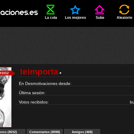
La cola
Los mejores
Sube
Aleatorio
teimporta
#1012
En Desmotivaciones desde:
Última sesión:
Votos recibidos:
b
otos (8032)
Comentarios (8098)
Amigos (468)