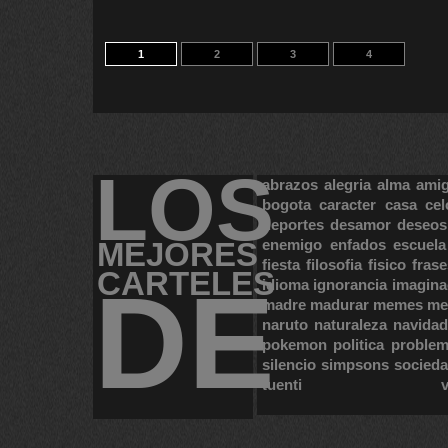
1
2
3
4
LOS
abrazos
alegria
alma
ami
bogota
caracter
casa
cel
deportes
desamor
deseos
MEJORES
enemigo
enfados
escuela
fiesta
filosofia
fisico
frase
CARTELES
DE
idioma
ignorancia
imagina
madre
madurar
memes
me
naruto
naturaleza
navidad
pokemon
politica
proble
silencio
simpsons
socied
tuenti