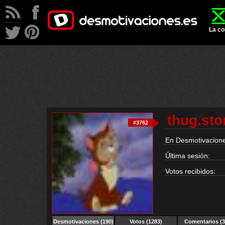
La co
thug.sto
#3762
En Desmotivacione
Última sesión:
Votos recibidos:
Desmotivaciones
(190)
Votos (1283)
Comentarios (3