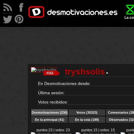
La co
tryshsolis
#151
En Desmotivaciones desde:
Última sesión:
Votos recibidos:
Desmotivaciones
(230)
Votos (35323)
Comentarios (28
En la principal (41)
En la cola (189)
Observados (11
puntos 23 | votos: 23
puntos 15 | votos: 15
punt