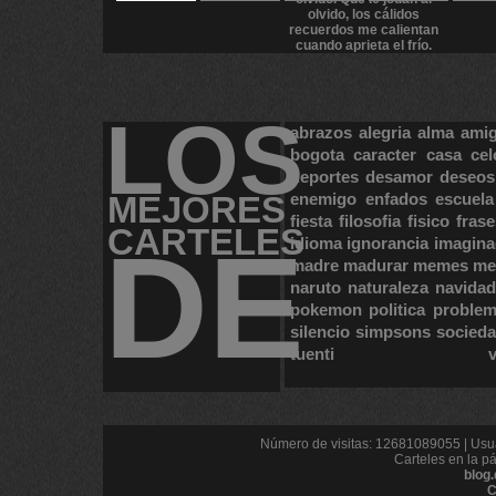
LOS
abrazos
alegria
alma
ami
bogota
caracter
casa
cel
deportes
desamor
deseos
MEJORES
enemigo
enfados
escuela
fiesta
filosofia
fisico
frase
CARTELES
DE
idioma
ignorancia
imagina
madre
madurar
memes
me
naruto
naturaleza
navidad
pokemon
politica
proble
silencio
simpsons
socied
tuenti
Número de visitas: 12681089055 | Usua
Carteles en la p
blog
C