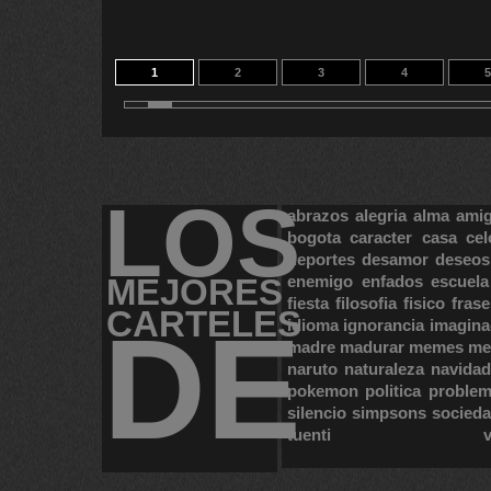
1
2
3
4
5
11
12
13
14
2
LOS
abrazos
alegria
alma
ami
bogota
caracter
casa
cel
deportes
desamor
deseos
MEJORES
enemigo
enfados
escuela
fiesta
filosofia
fisico
frase
CARTELES
DE
idioma
ignorancia
imagina
madre
madurar
memes
me
naruto
naturaleza
navidad
pokemon
politica
proble
silencio
simpsons
socied
tuenti