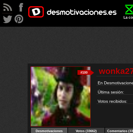
La co
wonka2
#100
En Desmotivacione
Última sesión:
Votos recibidos:
Desmotivaciones
Votos (33662)
Comentarios (33