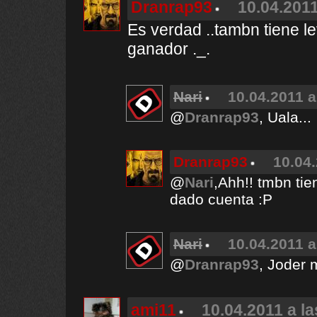
Dranrap93
10.04.2011
Es verdad ..tambn tiene l
ganador ._.
Nari
10.04.2011 a
@
Dranrap93
, Uala...
Dranrap93
10.04.
@
Nari
,Ahh!! tmbn ti
dado cuenta :P
Nari
10.04.2011 a
@
Dranrap93
, Joder 
ami11
10.04.2011 a la