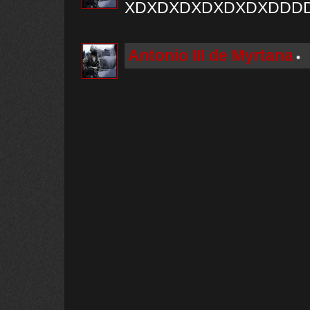
XDXDXDXDXDXDXDDDDD
Antonio III de Myrtana