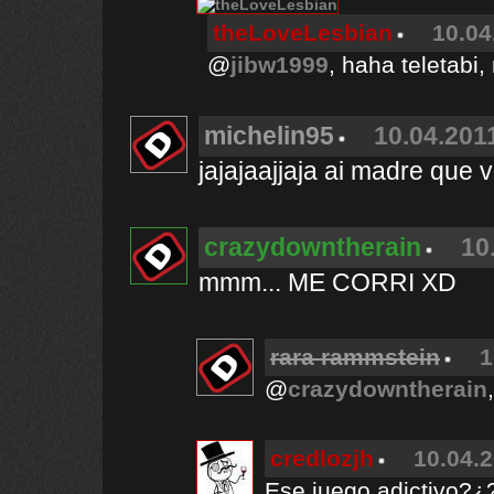
theLoveLesbian
10.04
@
jibw1999
, haha teletabi
michelin95
10.04.2011
jajajaajjaja ai madre que
crazydowntherain
10
mmm... ME CORRI XD
rara rammstein
1
@
crazydowntherain
credlozjh
10.04.2
Ese juego adictivo?