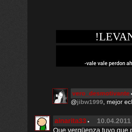
!LEVA
-vale vale perdon ah
vero_desmotivante
@
jibw1999
, mejor ec
ainarita33
10.04.2011 
Que vergüenza tuvo que p