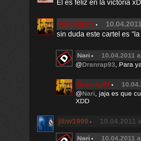
El es feliz en la victoria x
Dranrap93
10.04.2011
sin duda este cartel es "l
Nari
10.04.2011 a
@
Dranrap93
, Para ya
Dranrap93
10.04.
@
Nari
, jaja es que c
XDD
jibw1999
10.04.2011 a
Nari
10.04.2011 a