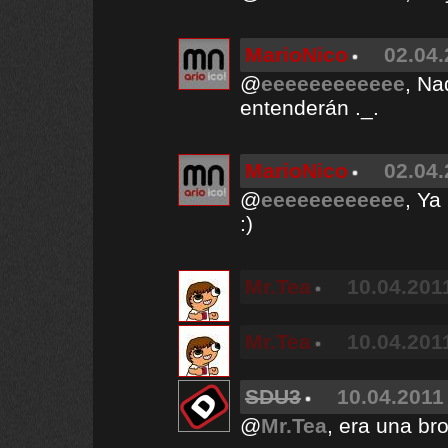
MarioNico
02.04.
@
eeeeeeeeeeee
, Na
entenderán ._.
MarioNico
02.04.
@
eeeeeeeeeeee
, Ya
:)
Mr.Tea
10.04.2011
Mr.Tea
10.04.2011
SDU3
10.04.2011 
@
Mr.Tea
, era una br