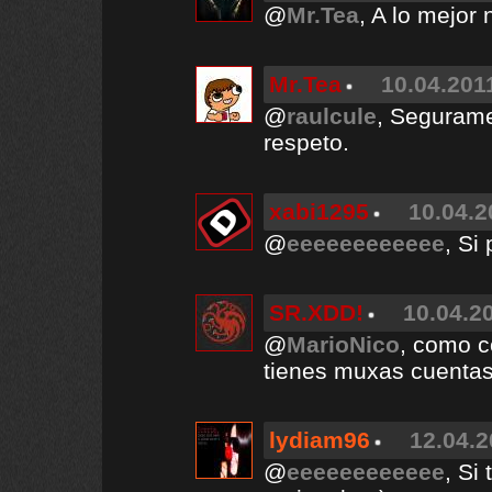
@
Mr.Tea
, A lo mejor 
Mr.Tea
10.04.2011
@
raulcule
, Segurame
respeto.
xabi1295
10.04.2
@
eeeeeeeeeeee
, Si
SR.XDD!
10.04.20
@
MarioNico
, como c
tienes muxas cuenta
lydiam96
12.04.2
@
eeeeeeeeeeee
, Si