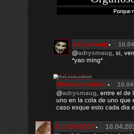
Porque 
adrysmaug
10.04
@
adrysmaug
, si, v
*yao ming*
theLoveLesbian
10.04
@
adrysmaug
, entre el de
uno en la cola de uno que 
caso esque esto cada dia es
Chiriko3000
10.04.20