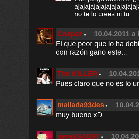
ajajajajajajajajajajajaj
no te lo crees ni tu
Caapaz
10.04.2011 a 
El que peor que lo ha deb
con razón gano este...
The KILLER
10.04.20
Pues claro que no es lo u
mallada93des
10.04.2
muy bueno xD
nereaSAB97
10.04.20