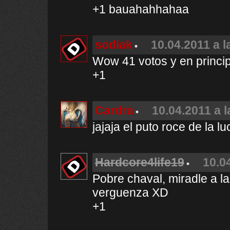
+1 bauahahhahaa
sodiak
10.04.2011 a l
Wow 41 votos y en principa
+1
Cardra
10.04.2011 a l
jajaja el puto roce de la l
Hardcore4life19
10.0
Pobre chaval, miradle a l
verguenza XD
+1