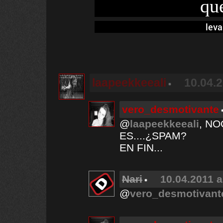
qu
leva
laapeekkeeali
10.04.2
vero_desmotivante
@
laapeekkeeali
, NO
ES....¿SPAM?
EN FIN...
Nari
10.04.2011 a
@
vero_desmotivant