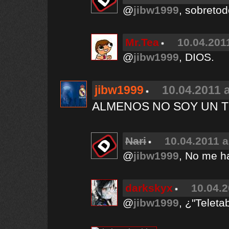
@
jibw1999
, sobret
Mr.Tea
10.04.2011
@
jibw1999
, DIOS.
jibw1999
10.04.2011 a
ALMENOS NO SOY UN T
Nari
10.04.2011 a
@
jibw1999
, No me ha
darkskyx
10.04.2
@
jibw1999
, ¿"Teleta