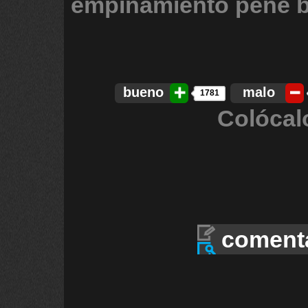
empinamiento
pene
bueno
malo
1781
Colócal
coment