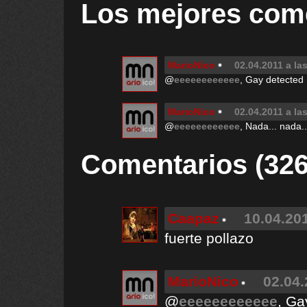
Los mejores com
MarioNico
02.04.2011 a la
@
eeeeeeeeeeee
, Gay detected 
MarioNico
02.04.2011 a la
@
eeeeeeeeeeee
, Nada... nada.
Comentarios (326
Caapaz
10.04.201
fuerte pollazo
MarioNico
02.04.
@
eeeeeeeeeeee
, Ga