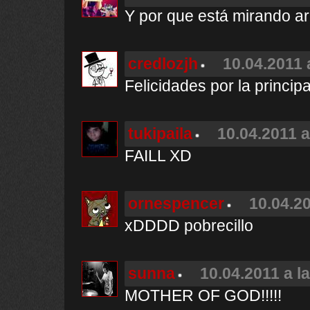
Y por que está mirando a
credlozjh
10.04.2011 
Felicidades por la principal
tukipaila
10.04.2011 a
FAILL XD
ornespencer
10.04.20
xDDDD pobrecillo
sunna
10.04.2011 a l
MOTHER OF GOD!!!!!