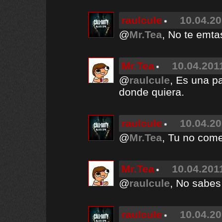
raulcule
10.04.20
@
Mr.Tea
, No te emta
Mr.Tea
10.04.2011
@
raulcule
, Es una p
donde quiera.
raulcule
10.04.20
@
Mr.Tea
, Tu no come
Mr.Tea
10.04.2011
@
raulcule
, No sabes
raulcule
10.04.20