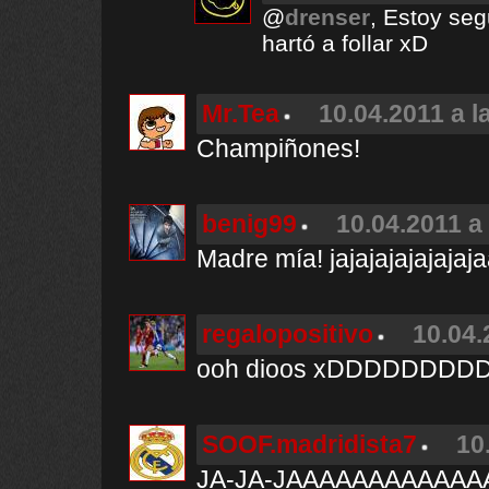
@
drenser
, Estoy seg
hartó a follar xD
Mr.Tea
10.04.2011 a l
Champiñones!
benig99
10.04.2011 a
Madre mía! jajajajajajajaj
regalopositivo
10.04.
ooh dioos xDDDDDDD
SOOF.madridista7
10
JA-JA-JAAAAAAAAAAAAAA