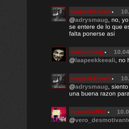
laapeekkeeali
10
@
adrysmaug
, no, y
se entere de lo que 
falta ponerse asi
adrysmaug
10.04
@
laapeekkeeali
, no
laapeekkeeali
10
@
adrysmaug
, sient
una buena razon para
nereaSAB97
10.0
@
vero_desmotivant