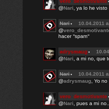
vero_desmotivante
@
Nari
, ya lo he visto
Nari
10.04.2011 a
@
vero_desmotivant
hacer "spam"
adrysmaug
10.04
@
Nari
, a mi no, que 
Nari
10.04.2011 a
@
adrysmaug
, Yo no
vero_desmotivante
@
Nari
, pues a mi no..