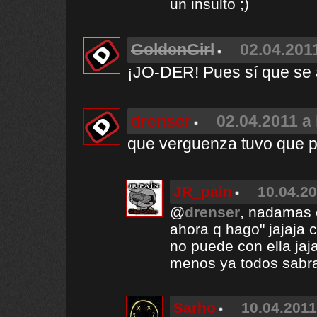
un insulto ;)
GoldenGirl
02.04.2011
¡JO-DER! Pues sí que se a
drenser
02.04.2011 a 
que verguenza tuvo que 
JR_pain
10.04.20
@
drenser
, nadamas c
ahora q hago" jajaja 
no puede con ella jaja
menos ya todos sabran
Sarho
10.04.2011