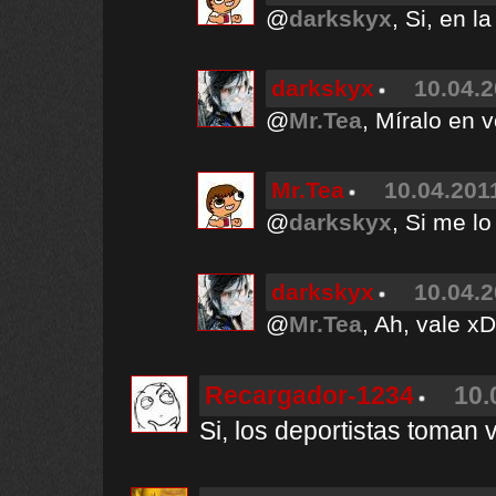
@
darkskyx
, Si, en l
darkskyx
10.04.2
@
Mr.Tea
, Míralo en v
Mr.Tea
10.04.2011
@
darkskyx
, Si me lo
darkskyx
10.04.2
@
Mr.Tea
, Ah, vale x
Recargador-1234
10.
Si, los deportistas toman