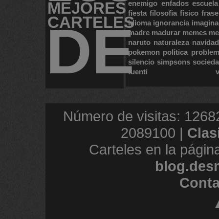
MEJORES
enemigo
enfados
escuela
fiesta
filosofia
fisico
frase
CARTELES
DE
idioma
ignorancia
imagina
madre
madurar
memes
me
naruto
naturaleza
navidad
pokemon
politica
proble
silencio
simpsons
socied
tuenti
Número de visitas: 1268
2089100 |
Clas
Carteles en la págin
blog.des
Conta