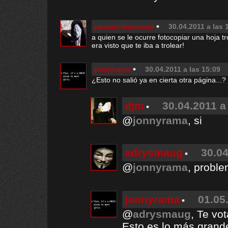
pasarunbuenrato
30.04.2011 a las 
a quien se le ocurre fotocopiar una hoja tr
era visto que te iba a trolear!
jonnyrama
30.04.2011 a las 15:09
¿Esto no salió ya en cierta otra página...?
djm
30.04.2011 a
@
jonnyrama
, si
adrysmaug
30.04
@
jonnyrama
, proble
jonnyrama
01.05
@
adrysmaug
, Te vo
Esto es lo más grande