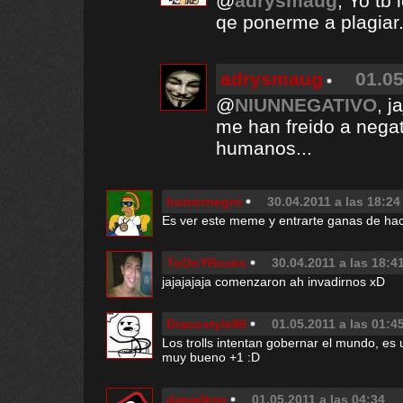
@
adrysmaug
, Yo tb
qe ponerme a plagiar.
adrysmaug
01.05
@
NIUNNEGATIVO
, j
me han freido a negat
humanos...
humornegro
30.04.2011 a las 18:24
Es ver este meme y entrarte ganas de ha
ToOnYRocks
30.04.2011 a las 18:4
jajajajaja comenzaron ah invadirnos xD
Dracostyle96
01.05.2011 a las 01:4
Los trolls intentan gobernar el mundo, es 
muy bueno +1 :D
danielksp
01.05.2011 a las 04:34