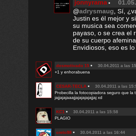
jonnyrama
01.05
@
adrysmaug
, Sí, ¿v
Justin es él mejor y s
su musica sea comerc
payaso, o se crea el 
de su cuerpo afemina
Envidiosos, eso es l
desmotivado 15
30.04.2011 a las 1
+1 y enhorabuena
CESAR-TECLA
30.04.2011 a las 15:
Probecilla la fotocopiadora seguro que la
jajjajajaaajjajajajajajjaj xd
KC1
30.04.2011 a las 15:58
PLAGIO
creto98
30.04.2011 a las 16:44