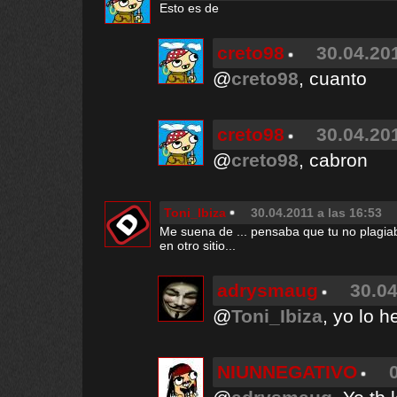
Esto es de
creto98
30.04.201
@
creto98
, cuanto
creto98
30.04.201
@
creto98
, cabron
Toni_Ibiza
30.04.2011 a las 16:53
Me suena de ... pensaba que tu no plagiab
en otro sitio...
adrysmaug
30.04
@
Toni_Ibiza
, yo lo h
NIUNNEGATIVO