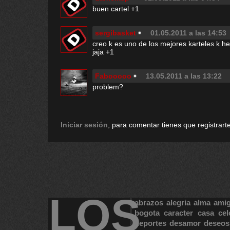
buen cartel +1
sergibasket
01.05.2011 a las 14:53
creo k es uno de los mejores karteles k he
jaja +1
Fabooooo
13.05.2011 a las 13:22
problem?
Iniciar sesión
, para comentar tienes que registrarte
LOS
abrazos
alegria
alma
ami
bogota
caracter
casa
cel
deportes
desamor
deseos