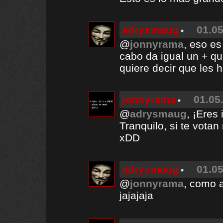
adrysmaug
01.05
@
jonnyrama
, eso es
cabo da igual un + qu
quiere decir que les h
jonnyrama
01.05
@
adrysmaug
, ¡Eres
Tranquilo, si te votan
xDD
adrysmaug
01.05
@
jonnyrama
, como a
jajajaja