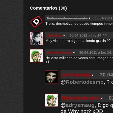
Comentarios (30)
MotivadaDesmotivando
30.04.2011
Trolls, desmotivando desde tiempos inmem
darkskyx
30.04.2011 a las 14:44
Muy visto, pero sigue haciendo gracia ^^
Robertodesmo
30.04.2011 a las 14
He visto millones de veces esta imagen 
+1
adrysmaug
30.04
@
Robertodesmo
, ?
Robertodesmo
0
@
adrysmaug
, Digo q
de Why not? xDD