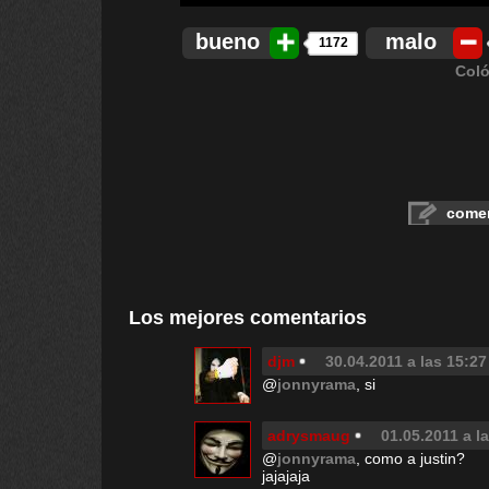
bueno
malo
1172
Coló
comen
Los mejores comentarios
djm
30.04.2011 a las 15:27
@
jonnyrama
, si
adrysmaug
01.05.2011 a l
@
jonnyrama
, como a justin?
jajajaja