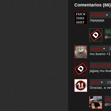
Comentarios (66)
schizoid
Jajajajaja
GC
@
s
leone9
2
mu bueno +1
sho_hai_99
jajjaaj mu bu
Borre
29
Gracias, a ver
El
@
B