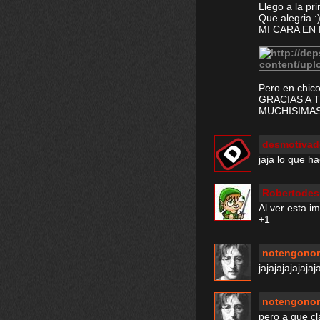
Llego a la pri
Que alegria 
MI CARA EN
Pero en chico
GRACIAS A 
MUCHISIMAS
desmotivad
jaja lo que h
Robertode
Al ver esta 
+1
notengono
jajajajajajaja
notengono
pero a que cla