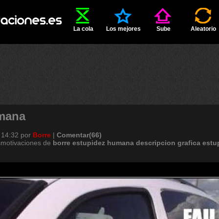
La cola
Los mejores
Sube
Aleatorio
mana
 14:32
por
Borre
|
Comentar(66)
smotivaciones de
borre
estupidez
humana
descripcion
grafica
estu