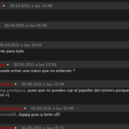
u
29.04.2011 a las 14:59
29.04.2011 a las 15:05
29.04.2011 a las 16:03
nte para todo.
ius
02.05.2011 a las 12:38
uede echar una mano que no entiendo ?
enita23
02.05.2011 a las 12:44
ang-prodigius
, pues que no puedes cojr el papelito del número porqu
ro =)
ng-prodigius
02.05.2011 a las 12:46
orenita23
, Jajajaj grax q tonto xD!
enita23
02.05.2011 a las 18:11