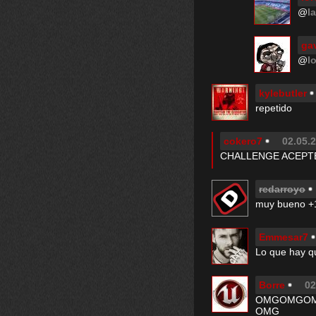
@
l
ga
@
l
kylebutler
repetido
cokero7
02.05.2
CHALLENGE ACEPT
redarroyo
muy bueno +
Emmesar7
Lo que hay qu
Borre
02
OMGOMGO
OMG