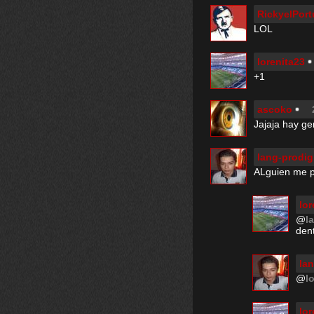
RickyelPort
LOL
lorenita23
+1
ascoko
Jajaja hay ge
lang-prodig
ALguien me p
lor
@
l
dent
la
@
l
lor