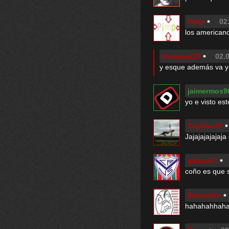
Pimp
02
los americano
thebeast28
02.0
y esque además va y p
jaimermos9
yo e visto esto
Capitan39
Jajajajajajaj
gabon!!!
coño es que s
Ifanneitor
hahahahhaha