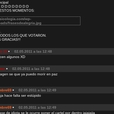
ncipal
:):D:D:D:D:D:D:D:D
 ESTOS MOMENTOS:
.
TODOS LOS QUE VOTARON.
 GRACIAS!!!
o 15
02.05.2011 a las 12:48
acen algunos XD
smo
02.05.2011 a las 12:48
imagen se que ya puedo morir en paz
mbre69
02.05.2011 a las 12:49
jaja hace falta ser estúpido
mbre69
02.05.2011 a las 12:49
se de idiota se le ocurre poner el cartel por dentro jajajajja