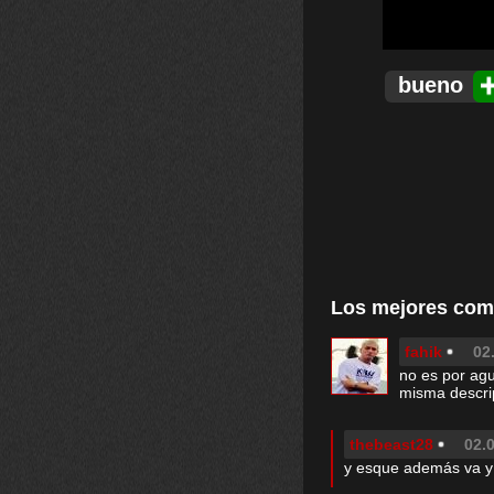
bueno
Los mejores com
fahik
02
no es por agu
misma descri
thebeast28
02.0
y esque además va y p