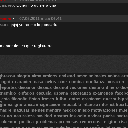
ompero
, Quien no quisiera una!!
mpero
07.05.2011 a las 06:41
hane
, jajaj yo no me lo pensaría
omentar tienes que registrarte.
S
abrazos
alegria
alma
amigos
amistad
amor
animales
anime
art
bogota
caracter
casa
celos
cine
comida
confianza
corazon
deportes
desamor
deseos
desmotivaciones
destino
dinero
dio
enemigo
enfados
escuela
espana
esperanza
examenes
faceb
fiesta
filosofia
fisico
frases
futbol
gatos
graciosas
guerra
hipst
S
E
idioma
ignorancia
imaginacion
imposible
infancia
internet
libert
madre
madurar
memes
mentira
mexico
miedo
motivaciones
mue
naruto
naturaleza
navidad
obstaculos
odio
olvidar
padre
padre
pokemon
politica
problemas
promesas
recuerdos
religion
risa
silencio
simpsons
sociedad
soledad
sonrisa
sueños
tatuajes
te