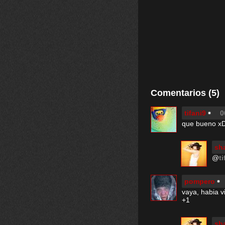
Comentarios (5)
tifani9
0
que bueno 
sh
@
t
pompero
vaya, habia v
+1
sh