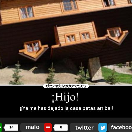
malo
14
0