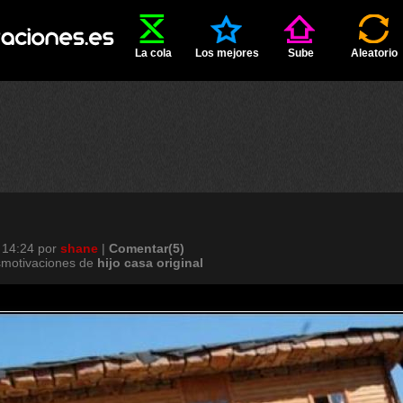
La cola
Los mejores
Sube
Aleatorio
 14:24
por
shane
|
Comentar(5)
smotivaciones de
hijo
casa
original