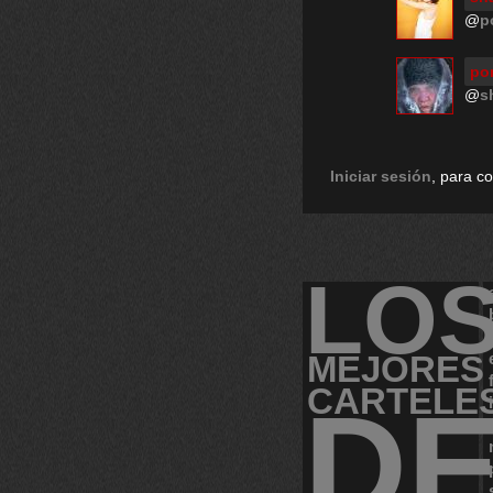
@
p
po
@
s
Iniciar sesión
, para c
LO
MEJORES
CARTELE
D