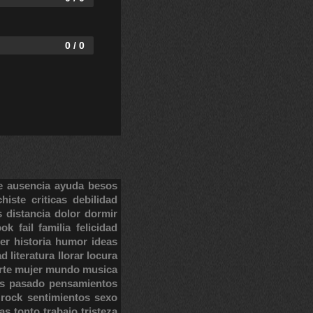
0 / 0
e
ausencia
ayuda
besos
chiste
criticas
debilidad
s
distancia
dolor
dormir
ook
fail
familia
felicidad
er
historia
humor
ideas
ad
literatura
llorar
locura
rte
mujer
mundo
musica
s
pasado
pensamientos
rock
sentimientos
sexo
tas
tonto
trabajo
tristeza