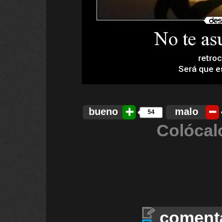
bueno
malo
54
Colócal
coment