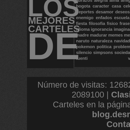
LOS
abrazos
alegria
alma
ami
bogota
caracter
casa
cel
deportes
desamor
deseos
MEJORES
enemigo
enfados
escuela
fiesta
filosofia
fisico
frase
CARTELES
DE
idioma
ignorancia
imagina
madre
madurar
memes
me
naruto
naturaleza
navidad
pokemon
politica
proble
silencio
simpsons
socied
tuenti
Número de visitas: 1268
2089100 |
Clas
Carteles en la págin
blog.des
Conta