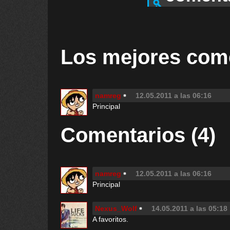
Los mejores com
namreg
12.05.2011 a las 06:16
Principal
Comentarios (4)
namreg
12.05.2011 a las 06:16
Principal
Nexus_Wolf
14.05.2011 a las 05:18
A favoritos.