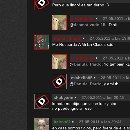
Pero que lindo! es tan tierno :3
ichbindanie
27.05.2011 a 
@
desmotivado 15
, :D siiii
Danula_Pardo
27.05.2011 a las 19:
Me Recuerda A Mi En Clases xdd'
ichbindanie
27.05.2011 a 
@
Danula_Pardo
, Yo también x
michelin95
28.05.2011 a la
@
Danula_Pardo
, y ami tb
shabyarin
27.05.2011 a las 20:15
konata me dijo que viese lucky star
no puedo ignorar eso
italovr81
27.05.2011 a las 20:41
en casa somos flojos, pero fuera de ella s