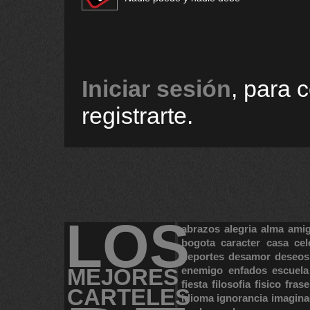
Iniciar sesión
, para 
registrarte.
LOS
abrazos
alegria
alma
ami
bogota
caracter
casa
cel
deportes
desamor
deseos
MEJORES
enemigo
enfados
escuela
fiesta
filosofia
fisico
frase
CARTELES
idioma
ignorancia
imagina