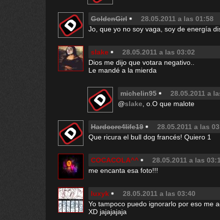
GoldenGirl
28.05.2011 a las 01:58
Jo, que yo no soy vaga, soy de energía di
slake
28.05.2011 a las 03:02
Dios me dijo que votara negativo..
Le mandé a la mierda
michelin95
28.05.2011 a la
@
slake
, o.O que malote
Hardcore4life19
28.05.2011 a las 03
Que ricura el bull dog francés! Quiero 1
COCACOLA^^
28.05.2011 a las 03:
me encanta esa foto!!!
luxyk
28.05.2011 a las 03:40
Yo tampoco puedo ignorarlo por eso me a
XD jajajajaja