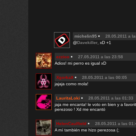
michelin95
28.05.2011 a la
@
Davekiller
, xD +1
ezzioo
27.05.2011 a las 23:58
Adios! mi perro es igual xD
XgorkaX
28.05.2011 a las 00:05
jajaja como mola!
LauritaLoki
28.05.2011 a las 01:33
jaja me encanta! le voto en bien y a favori
perezoso ! Xd me encantó
HelenCaulfield
28.05.2011 a las 01:
A mí también me hizo perezosa (;