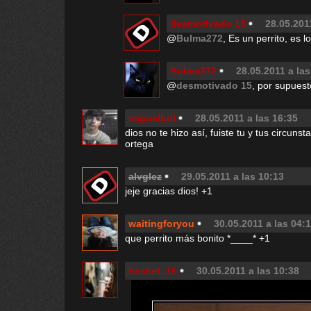
desmotivado 15
28.05.201
@
Bulma272
, Es un perrito, es 
Bulma272
28.05.2011 a las
@
desmotivado 15
, por supues
miguelbnl
28.05.2011 a las 16:35
dios no te hizo así, fuiste tu y tus circunst
ortega
alvglez
29.05.2011 a las 10:13
jeje gracias dios! +1
waitingforyou
30.05.2011 a las 04:
que perrito más bonito *____* +1
basket_16
30.05.2011 a las 10:38