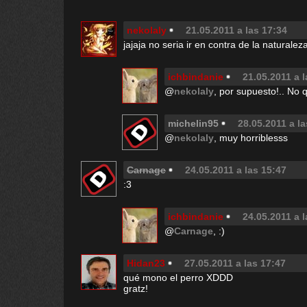
nekolaly
21.05.2011 a las 17:34
jajaja no seria ir en contra de la naturale
ichbindanie
21.05.2011 a 
@
nekolaly
, por supuesto!.. No
michelin95
28.05.2011 a la
@
nekolaly
, muy horriblesss
Carnage
24.05.2011 a las 15:47
:3
ichbindanie
24.05.2011 a 
@
Carnage
, :)
Hidan23
27.05.2011 a las 17:47
qué mono el perro XDDD
gratz!