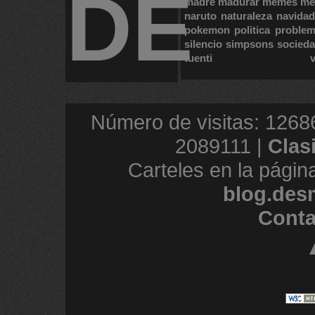
DE
madre
madurar
memes
me
naruto
naturaleza
navidad
pokemon
politica
proble
silencio
simpsons
socied
tuenti
Número de visitas: 1268
2089111 |
Clas
Carteles en la págin
blog.des
Conta