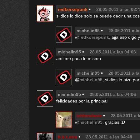
redkorsepunk
28.05.2011 a las 03:
si dios lo dice solo se puede decir una co
michelin95
28.05.2011 a la
@
redkorsepunk
, ajja eso digo 
michelin95
28.05.2011 a las 04:06
ami me pasa lo mismo
michelin95
28.05.2011 a la
@
michelin95
, si dios lo hizo p
michelin95
28.05.2011 a las 04:06
felicidades por la principal
ichbindanie
28.05.2011 a 
@
michelin95
, gracias :D
b.b.t.otra
28.05.2011 a las 04:48