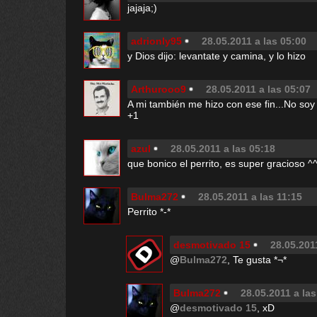
jajaja;)
adrionly95
28.05.2011 a las 05:00
y Dios dijo: levantate y camina, y lo hizo
Arthurooo9
28.05.2011 a las 05:07
A mi también me hizo con ese fin...No soy 
+1
azul
28.05.2011 a las 05:18
que bonico el perrito, es super gracioso 
Bulma272
28.05.2011 a las 11:15
Perrito *-*
desmotivado 15
28.05.201
@
Bulma272
, Te gusta *¬*
Bulma272
28.05.2011 a las
@
desmotivado 15
, xD