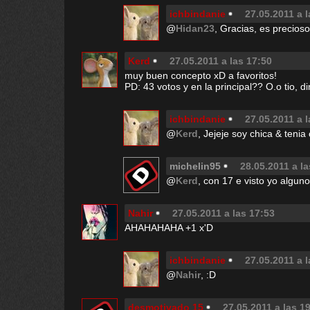
ichbindanie
27.05.2011 a 
@
Hidan23
, Gracias, es precioso
Kerd
27.05.2011 a las 17:50
muy buen concepto xD a favoritos!
PD: 43 votos y en la principal?? O.o tio, 
ichbindanie
27.05.2011 a 
@
Kerd
, Jejeje soy chica & teni
michelin95
28.05.2011 a la
@
Kerd
, con 17 e visto yo algun
Nahir
27.05.2011 a las 17:53
AHAHAHAHA +1 x'D
ichbindanie
27.05.2011 a 
@
Nahir
, :D
desmotivado 15
27.05.2011 a las 1