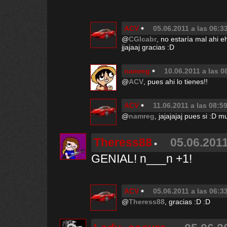
ACV
05.06.2011 a las 06:3
@
CGIcabr
, no estaría mal ahi 
jjajaaj gracias :D
namreg
10.06.2011 a las 0
@
ACV
, pues ahi lo tienes!!
ACV
11.06.2011 a las 08:5
@
namreg
, jajajajaj pues si :D 
Theress88
05.06.2011
GENIAL! n___n +1!
ACV
05.06.2011 a las 06:3
@
Theress88
, gracias :D :D