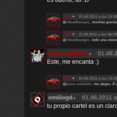
ACV
01.06.2011 a las 14:2
@
.Headbanger.
, muchas gracia
ACV
11.06.2011 a las 08:5
@
.Headbanger.
, todo una vision
yosu-antitodo
01.06.
Este, me encanta :)
ACV
01.06.2011 a las 14:3
@
yosu-antitodo
, me alegro :D 
emiliogd
01.06.2011 a
tu propio cartel es un clar