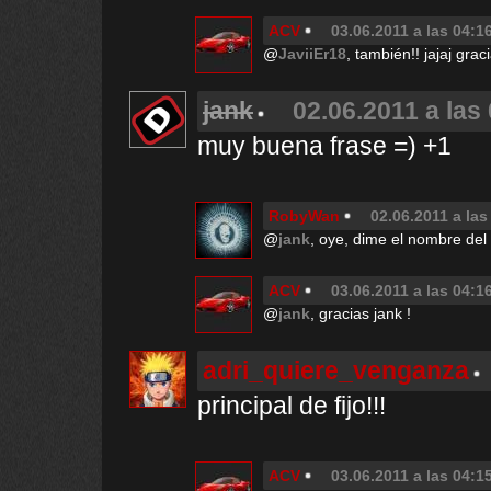
ACV
03.06.2011 a las 04:1
@
JaviiEr18
, también!! jajaj grac
jank
02.06.2011 a las
muy buena frase =) +1
RobyWan
02.06.2011 a las
@
jank
, oye, dime el nombre del d
ACV
03.06.2011 a las 04:1
@
jank
, gracias jank !
adri_quiere_venganza
principal de fijo!!!
ACV
03.06.2011 a las 04:1