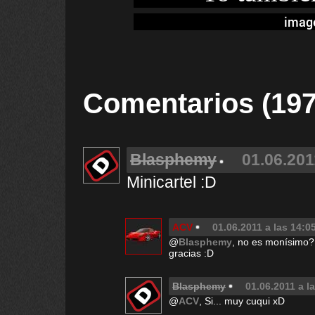
imag
Comentarios (197
Blasphemy
01.06.201
Minicartel :D
ACV
01.06.2011 a las 14:0
@
Blasphemy
, no es monísimo? 
gracias :D
Blasphemy
01.06.2011 a l
@
ACV
, Si... muy cuqui xD