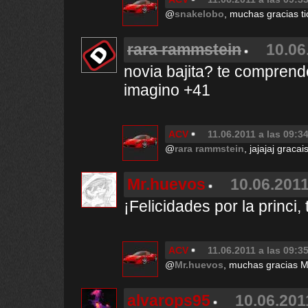
@
snakelobo
, muchas gracias ti
rara rammstein
10.06
novia bajita? te comprend
imagino +41
ACV
11.06.2011 a las 09:3
@
rara rammstein
, jajajaj graca
Mr.huevos
10.06.2011
¡Felicidades por la princi, 
ACV
11.06.2011 a las 09:3
@
Mr.huevos
, muchas gracias M
alvarops95
10.06.201