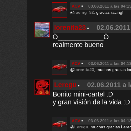
ACV
03.06.2011 a las 04:1
@
racing_92
, gracias racing!
lorenita23
02.06.2011
Ö____________Ö
realmente bueno
ACV
03.06.2011 a las 04:1
@
lorenita23
, muchas gracias lo
Leregu
02.06.2011 a 
Bonito mini-cartel :D
y gran visión de la vida :D
ACV
03.06.2011 a las 04:1
@
Leregu
, muchas gracias Lere