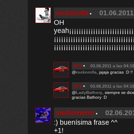
rocknrolla
01.06.2011
OH
yeah¡¡¡¡¡¡¡¡¡¡¡¡¡¡¡¡¡¡¡¡¡¡¡¡¡¡¡¡
¡¡¡¡¡¡¡¡¡¡¡¡¡¡¡¡¡¡¡¡¡¡¡¡¡¡¡¡¡¡¡¡¡
¡¡¡¡¡¡¡¡¡¡¡¡¡¡¡¡¡¡¡¡¡¡¡¡¡¡¡¡¡¡¡¡¡
ACV
03.06.2011 a las 04:1
@
rocknrolla
, jajaja gracias :D !!
ACV
03.06.2011 a las 04:1
@
LadyBathory
, siempre se dice
gracias Bathory :D
mediometro
02.06.20
:) buenísima frase ^^
+1!