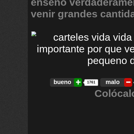
enseno
verdaderame
venir
grandes
cantid
bueno
malo
1761
Colócal