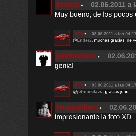
Ender2
02.06.2011 a 
Muy bueno, de los pocos q
ACV
03.06.2011 a las 04:1
@
Ender2
, muchas gracias, de v
johnimelavo
02.06.20
genial
ACV
03.06.2011 a las 04:1
@
johnimelavo
, gracias johni!
ferminelfiero
02.06.20
Impresionante la foto XD