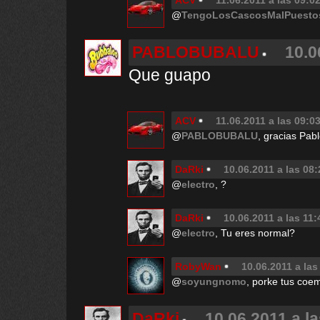
ACV
11.06.2011 a las 09:0
@
TengoLosCascosMalPuesto
PABLOBUBALU
10.0
Que guapo
ACV
11.06.2011 a las 09:0
@
PABLOBUBALU
, gracias Pab
DaRki
10.06.2011 a las 08:
@
electro
, ?
DaRki
10.06.2011 a las 11:
@
electro
, Tu eres normal?
RobyWan
10.06.2011 a las
@
soyungnomo
, porke tus coe
DaRki
10.06.2011 a l