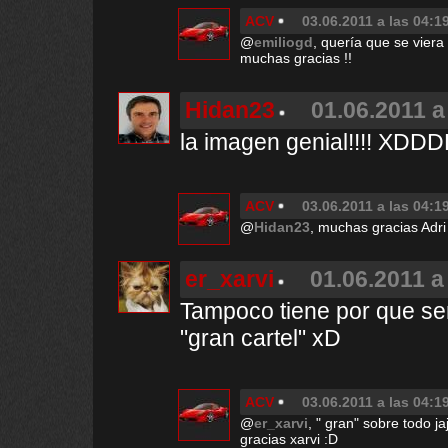
ACV
03.06.2011 a las 04:1
@
emiliogd
, quería que se viera 
muchas gracias !!
Hidan23
01.06.2011 a
la imagen genial!!!! XD
ACV
03.06.2011 a las 04:1
@
Hidan23
, muchas gracias Adri
er_xarvi
01.06.2011 a
Tampoco tiene por que ser
"gran cartel" xD
ACV
03.06.2011 a las 04:1
@
er_xarvi
, " gran" sobre todo ja
gracias xarvi :D