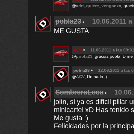
@
adri_quiere_venganza
, graci
pobla23
10.06.2011 a
ME GUSTA
ACV
11.06.2011 a las 09:0
@
pobla23
, gracias pobla :D me
pobla23
12.06.2011 a las 
@
ACV
, De nada :)
SombreraLoca
10.06.
jolín, si ya es difícil pill
minicartel xD Has tenido s
Me gusta :)
Felicidades por la principa