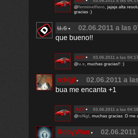
ACV
03.06.2011 a las 04:1
@
ferminelfiero
, jajaja alta resol
gracias :)
u.s
02.06.2011 a las 
que bueno!!
ACV
03.06.2011 a las 04:1
@
u.s
, muchas gracias!! :)
rcNgl
02.06.2011 a la
bua me encanta +1
ACV
03.06.2011 a las 04:1
@
rcNgl
, muchas gracias :D me a
RobyWan
02.06.2011 