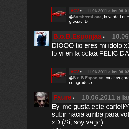
ACV
11.06.2011 a las 09:0
@
SombreraLoca
, la verdad que
gracias :D
B.o.B.Esponjaa
10.06
DIOOO tio eres mi idolo 
lo vi en la colaa FELICIDA
ACV
11.06.2011 a las 09:0
@
B.o.B.Esponjaa
, muchas grac
se agradece
Faure
10.06.2011 a la
Ey, me gusta este cartel!
subir hacia arriba para vo
xD (Sí, soy vago)