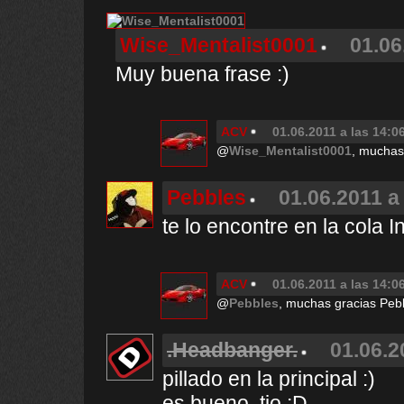
Wise_Mentalist0001
01.06
Muy buena frase :)
ACV
01.06.2011 a las 14:0
@
Wise_Mentalist0001
, muchas
Pebbles
01.06.2011 a
te lo encontre en la cola Incre
ACV
01.06.2011 a las 14:0
@
Pebbles
, muchas gracias Peb
.Headbanger.
01.06.2
pillado en la principal :)
es bueno, tio :D