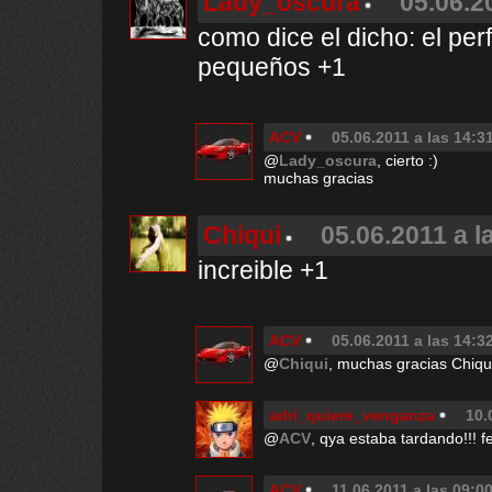
Lady_oscura
05.06.2
como dice el dicho: el pe
pequeños +1
ACV
05.06.2011 a las 14:3
@
Lady_oscura
, cierto :)
muchas gracias
Chiqui
05.06.2011 a l
increible +1
ACV
05.06.2011 a las 14:3
@
Chiqui
, muchas gracias Chiqu
adri_quiere_venganza
10.
@
ACV
, qya estaba tardando!!! fe
ACV
11.06.2011 a las 09:0