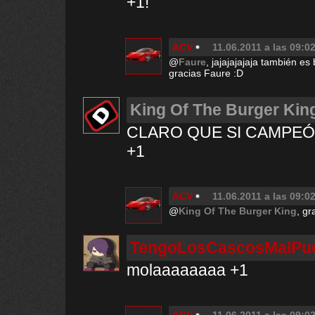
+1!
ACV
11.06.2011 a las 09:0
@
Faure
, jajajajajaja también es
gracias Faure :D
King Of The Burger Kin
CLARO QUE SI CAMPEÓ
+1
ACV
11.06.2011 a las 09:0
@
King Of The Burger King
, gr
TengoLosCascosMalPu
molaaaaaaaa +1