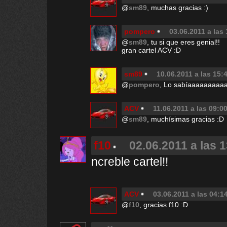
@
sm89
, muchas gracias :)
pompero
03.06.2011 a las
@
sm89
, tu si que eres genial!!
gran cartel ACV :D
sm89
10.06.2011 a las 15:
@
pompero
, Lo sabíaaaaaaaaaaa
ACV
11.06.2011 a las 09:0
@
sm89
, muchísimas gracias :D
f10
02.06.2011 a las 
ncreble cartel!!
ACV
03.06.2011 a las 04:1
@
f10
, gracias f10 :D