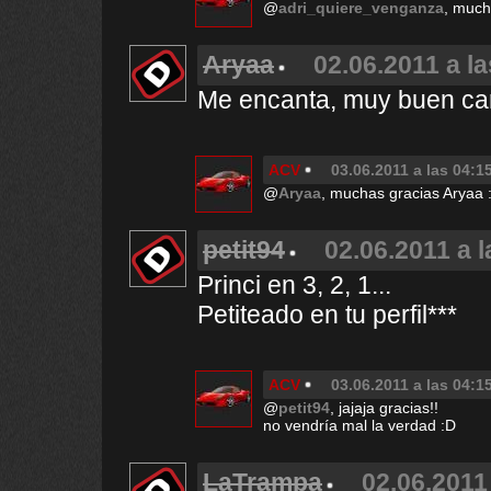
@
adri_quiere_venganza
, much
Aryaa
02.06.2011 a la
Me encanta, muy buen car
ACV
03.06.2011 a las 04:1
@
Aryaa
, muchas gracias Aryaa 
petit94
02.06.2011 a l
Princi en 3, 2, 1...
Petiteado en tu perfil***
ACV
03.06.2011 a las 04:1
@
petit94
, jajaja gracias!!
no vendría mal la verdad :D
LaTrampa
02.06.2011