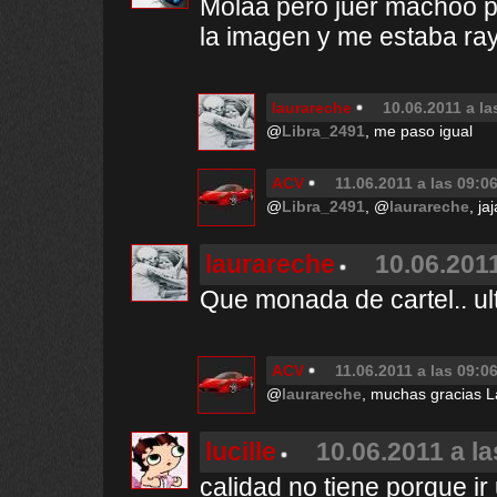
Molaa pero juer machoo p
la imagen y me estaba ray
laurareche
10.06.2011 a la
@
Libra_2491
, me paso igual
ACV
11.06.2011 a las 09:0
@
Libra_2491
, @
laurareche
, ja
laurareche
10.06.2011
Que monada de cartel.. ul
ACV
11.06.2011 a las 09:0
@
laurareche
, muchas gracias L
lucille
10.06.2011 a la
calidad no tiene porque ir