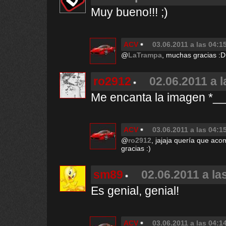
Muy bueno!!! ;)
ACV
03.06.2011 a las 04:1
@
LaTrampa
, muchas gracias :D
ro2912
02.06.2011 a l
Me encanta la imagen *__
ACV
03.06.2011 a las 04:1
@
ro2912
, jajaja quería que aco
gracias :)
sm89
02.06.2011 a la
Es genial, genial!
ACV
03.06.2011 a las 04:1