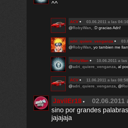
^^
ACV
03.06.2011 a las 04:1
@
RobyWan
, :D gracias Adri!
adri_quiere_venganza
03.
@
RobyWan
, yo tambien me ll
RobyWan
10.06.2011 a las
@
adri_quiere_venganza
, al p
ACV
11.06.2011 a las 08:5
@
adri_quiere_venganza
, @
Ro
JaviiEr18
02.06.2011 
sino por grandes palabras
jajajaja