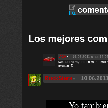
coment
Los mejores com
ACV
01.06.2011 a las 14:0
@
Blasphemy
, no es monísimo? 
gracias :D
RockStars
10.06.2011
Yo tambie