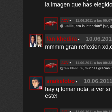
la imagen que has elegido
ACV
11.06.2011 a las 09:0
@
lucille
, era la intención!! jajaj
fan khedira
10.06.201
mmmm gran reflexion xd
ACV
11.06.2011 a las 09:3
@
fan khedira
, muchas gracias :
snakelobo
10.06.2011
hay q tomar nota, a ver s
este!
ACV
11.06.2011 a las 09:3