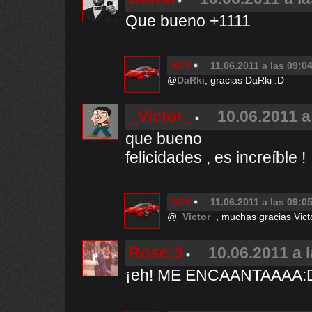
Que bueno +1111
ACV
11.06.2011 a las 09:0
@
DaRki
, gracias DaRki :D
_Victor_
10.06.2011 a
que bueno
felicidades , es increíble !
ACV
11.06.2011 a las 09:0
@
_Victor_
, muchas gracias Vict
Rose:3
10.06.2011 a 
¡eh! ME ENCAANTAAAA: