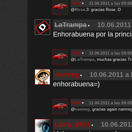
ACV
11.06.2011 a las 09:0
@
Rose
,3: gracias Rose :D
LaTrampa
10.06.2011
Enhorabuena por la princip
ACV
11.06.2011 a las 09:0
@
LaTrampa
, muchas gracias T
namreg
10.06.2011 a 
enhorabuena=)
ACV
11.06.2011 a las 09:0
@
namreg
, gracias again namre
Libra_2491
10.06.201