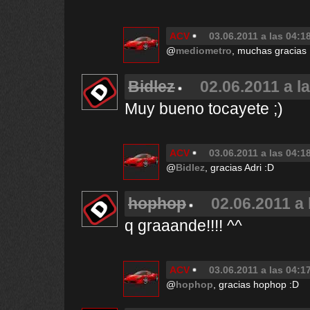
ACV
03.06.2011 a las 04:1
@
mediometro
, muchas gracias 
Bidlez
02.06.2011 a l
Muy bueno tocayete ;)
ACV
03.06.2011 a las 04:1
@
Bidlez
, gracias Adri :D
hophop
02.06.2011 a 
q graaande!!!! ^^
ACV
03.06.2011 a las 04:1
@
hophop
, gracias hophop :D