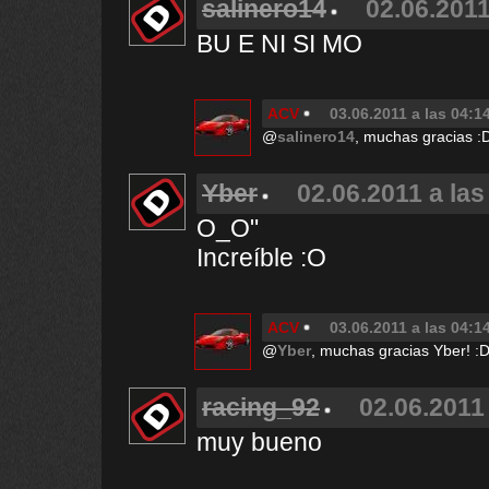
salinero14
02.06.2011
BU E NI SI MO
ACV
03.06.2011 a las 04:1
@
salinero14
, muchas gracias :
Yber
02.06.2011 a las
O_O"
Increíble :O
ACV
03.06.2011 a las 04:1
@
Yber
, muchas gracias Yber! :
racing_92
02.06.2011 
muy bueno