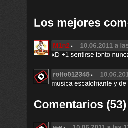
Los mejores com
M1n2
10.06.2011 a la
xD +1 sentirse tonto nunca
rolfo012345
10.06.201
musica escalofriante y de 
Comentarios (53)
u.s
10.06.2011 a las 1