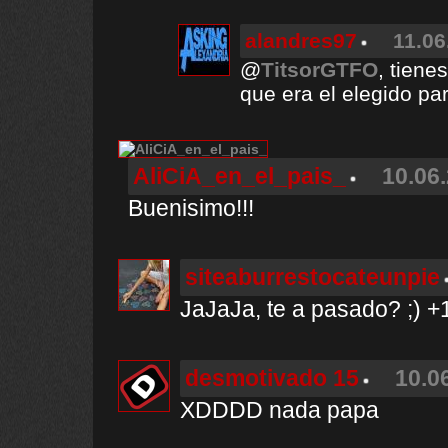
alandres97
11.06
@
TitsorGTFO
, tiene
que era el elegido par
AliCiA_en_el_pais_
10.06.
Buenisimo!!!
siteaburrestocateunpie
JaJaJa, te a pasado? ;) +
desmotivado 15
10.0
XDDDD nada papa