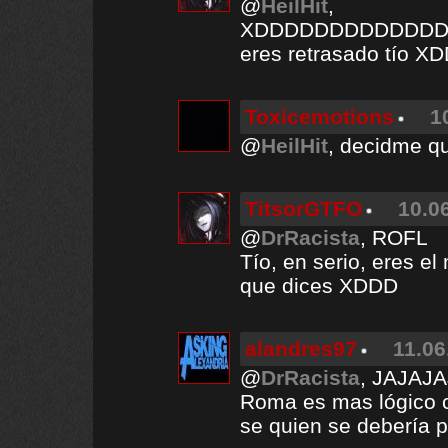
@
HeilHit
,
XDDDDDDDDDDDDD
eres retrasado tío 
Toxicemotions
1
@
HeilHit
, decidme que
TitsorGTFO
10.0
@
DrRacista
, ROFL
Tío, en serio, eres el
que dices XDDD
alandres97
11.06
@
DrRacista
, JAJAJA
Roma es mas lógico c
se quien se debería p