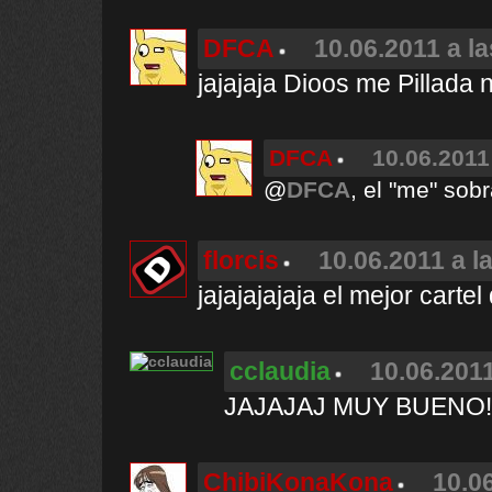
DFCA
10.06.2011 a l
jajajaja Dioos me Pillada 
DFCA
10.06.2011
@
DFCA
, el "me" sob
florcis
10.06.2011 a l
jajajajajaja el mejor cartel
cclaudia
10.06.2011
JAJAJAJ MUY BUENO!
ChibiKonaKona
10.0