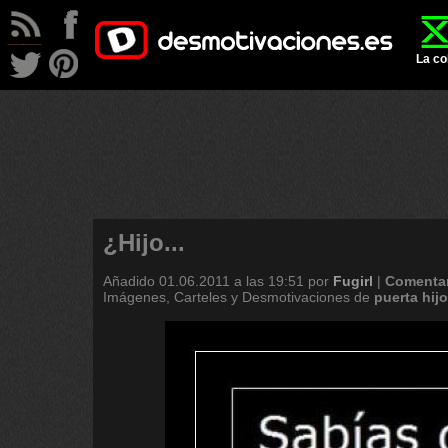
La co
¿Hijo...
Añadido
01.06.2011 a las 19:51
por
Fugirl
|
Comentar
Imágenes, Carteles y Desmotivaciones de
puerta
hijo