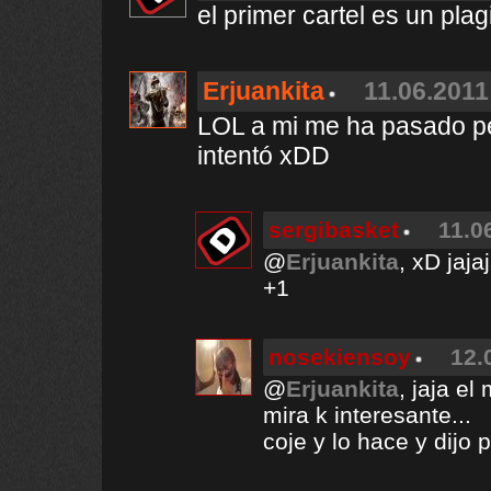
el primer cartel es un plag
Erjuankita
11.06.2011
LOL a mi me ha pasado per
intentó xDD
sergibasket
11.0
@
Erjuankita
, xD jaja
+1
nosekiensoy
12.
@
Erjuankita
, jaja e
mira k interesante...
coje y lo hace y dijo 