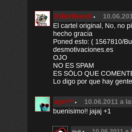
KillerBeexX
10.06.201
El cartel original, No, no 
hecho gracia
Poned esto: ( 1567810/Bu
desmotivaciones.es
OJO
NO ES SPAM
ES SÓLO QUE COMENT
Lo digo por que hay gente
aye^^
10.06.2011 a l
buenisimo!! jajaj +1
u.s
10.06.2011 a 