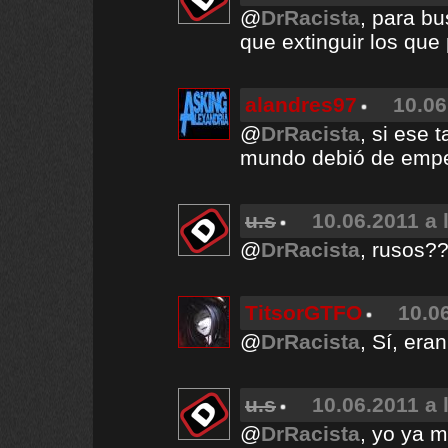
@
DrRacista
, para bu
que extinguir los que
alandres97
10.06
@
DrRacista
, si ese 
mundo debió de empez
u.s
10.06.2011 a 
@
DrRacista
, rusos?
TitsorGTFO
10.0
@
DrRacista
, Sí, era
u.s
10.06.2011 a 
@
DrRacista
, yo ya m