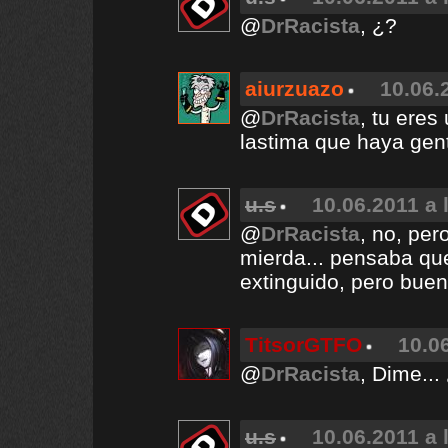
@
DrRacista
, ¿?
aiurzuazo
10.06.
@
DrRacista
, tu eres
lastima que haya gent
u.s
10.06.2011 a 
@
DrRacista
, no, per
mierda... pensaba qu
extinguido, pero buen
TitsorGTFO
10.0
@
DrRacista
, Dime...
u.s
10.06.2011 a 