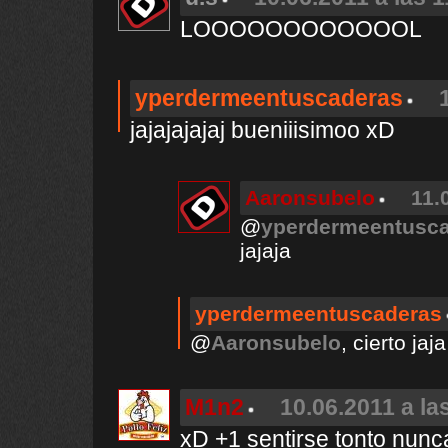
LOOOOOOOOOOOOL
yperdermeentuscaderas
jajajajajaj bueniiisimoo xD
Aaronsubelo
11.
@
yperdermeentusc
jajaja
yperdermeentuscaderas
@
Aaronsubelo
, cierto j
M1n2
10.06.2011 a la
xD +1 sentirse tonto nunca