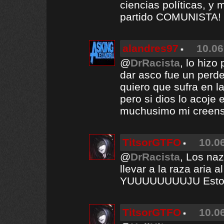
ciencias políticas, y 
partido COMUNISTA! 
alandres97
10.06
@
DrRacista
, lo hizo
dar asco fue un perd
quiero que sufra en la
pero si dios lo acoje 
muchusimo mi creens
TitsorGTFO
10.0
@
DrRacista
, Los naz
llevar a la raza ari
YUUUUUUUUJU Esto 
TitsorGTFO
10.0