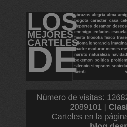
LOS
abrazos
alegria
alma
ami
bogota
caracter
casa
cel
deportes
desamor
deseos
MEJORES
enemigo
enfados
escuela
fiesta
filosofia
fisico
frase
CARTELES
DE
idioma
ignorancia
imagina
madre
madurar
memes
me
naruto
naturaleza
navidad
pokemon
politica
proble
silencio
simpsons
socied
tuenti
Número de visitas: 1268
2089101 |
Clas
Carteles en la págin
blog.des