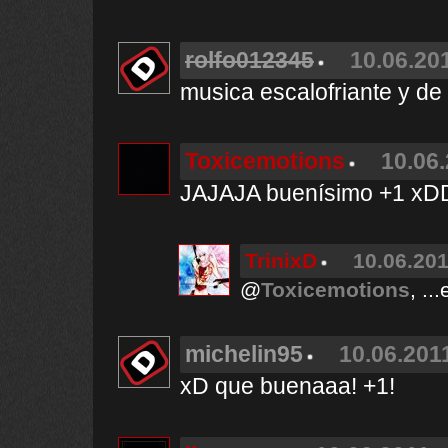
rolfo012345
10.06.201
musica escalofriante y de 
Toxicemotions
10.06.
JAJAJA buenísimo +1 
TrinixD
10.06.201
@
Toxicemotions
, ..
michelin95
10.06.2011
xD que buenaaa! +1!