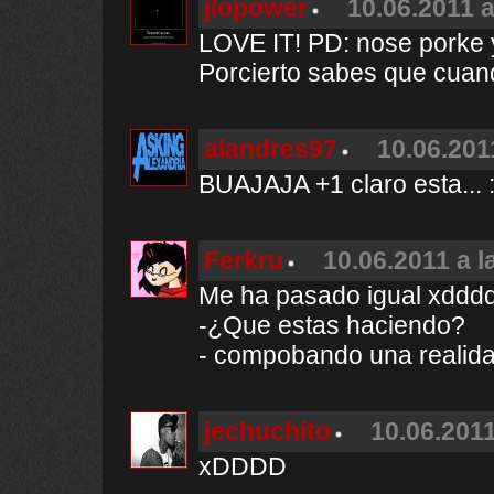
jlopower
10.06.2011 a
LOVE IT! PD: nose porke y
Porcierto sabes que cuand
alandres97
10.06.201
BUAJAJA +1 claro esta... 
Ferkru
10.06.2011 a l
Me ha pasado igual xddd
-¿Que estas haciendo?
- compobando una realida
jechuchito
10.06.2011
xDDDD