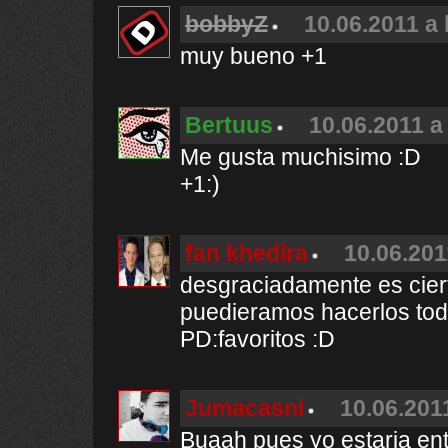
bobbyZ
10.06.2011 a 
muy bueno +1
Bertuus
10.06.2011 a
Me gusta muchisimo :D
+1:)
fan khedira
10.06.201
desgraciadamente es cierto
puedieramos hacerlos todo
PD:favoritos :D
Jumacasni
10.06.201
Buaah pues yo estaria ent