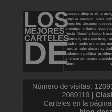
LOS
abrazos
alegria
alma
ami
bogota
caracter
casa
cel
deportes
desamor
deseos
MEJORES
enemigo
enfados
escuela
fiesta
filosofia
fisico
frase
CARTELES
DE
idioma
ignorancia
imagina
madre
madurar
memes
me
naruto
naturaleza
navidad
pokemon
politica
proble
silencio
simpsons
socied
tuenti
Número de visitas: 1269
2089119 |
Clas
Carteles en la página
blog.des