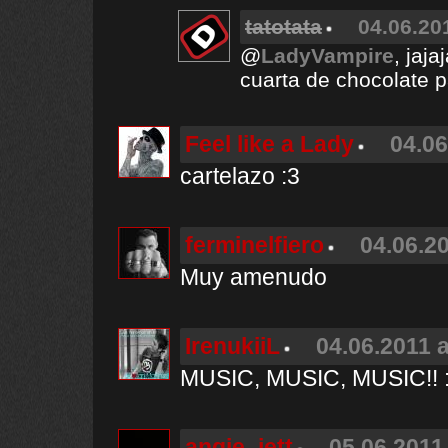
tatotata
04.06.20
@
LadyVampire
, jaj
cuarta de chocolate p
Feel like a Lady
04.06
cartelazo :3
ferminelfiero
04.06.20
Muy amenudo
IrenukiiL
04.06.2011 a
MUSIC, MUSIC, MUSIC!! 
angie_jett
05.06.2011 