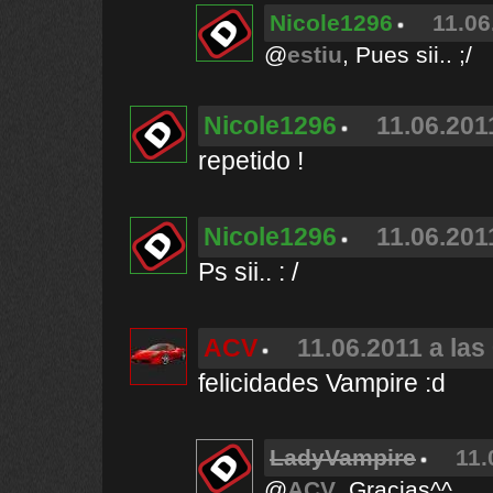
Nicole1296
11.06
@
estiu
, Pues sii.. ;/
Nicole1296
11.06.201
repetido !
Nicole1296
11.06.201
Ps sii.. : /
ACV
11.06.2011 a las
felicidades Vampire :d
LadyVampire
11.
@
ACV
, Gracias^^