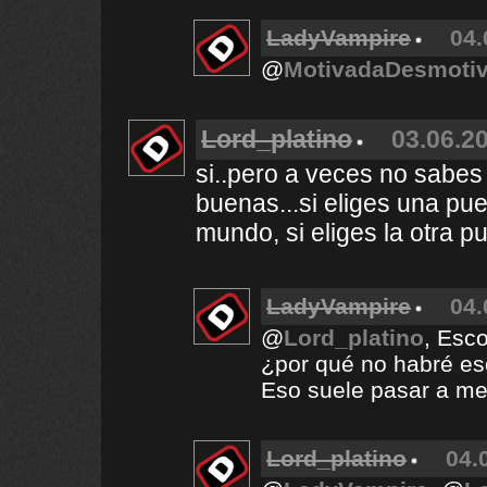
LadyVampire
04.
@
MotivadaDesmoti
Lord_platino
03.06.20
si..pero a veces no sabes 
buenas...si eliges una pu
mundo, si eliges la otra p
LadyVampire
04.
@
Lord_platino
, Esco
¿por qué no habré esco
Eso suele pasar a m
Lord_platino
04.