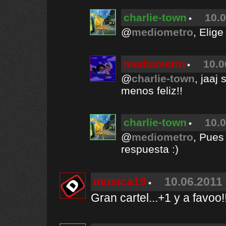
charlie-town
10.0
@
mediometro
, Elig
mediometro
10.0
@
charlie-town
, jaaj
menos feliz!!
charlie-town
10.0
@
mediometro
, Pues
respuesta :)
musica19
10.06.2011 
Gran cartel...+1 y a favoo!