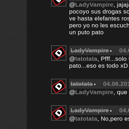
@
LadyVampire
, jaj
pocoyo sus drogas s
ve hasta elefantes ros
pero yo no les escuc
un puto pato
LadyVampire
04.
@
tatotata
, Pfff...sol
pato...eso es todo xD
tatotata
04.06.20
@
LadyVampire
, que
LadyVampire
04.
@
tatotata
, No,pero e