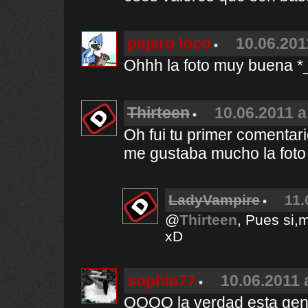
pajaro loco
10.06.201
Ohhh la foto muy buena *
Thirteen
10.06.2011 a
Oh fui tu primer comentar
me gustaba mucho la foto y
LadyVampire
11.
@
Thirteen
, Pues si,
xD
sophia77
10.06.2011 
OOOO la verdad esta genia