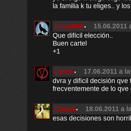
la familia k tu eliges.. y los
Xowa666
15.06.2011 
Que difícil elección..
Buen cartel
+1
Cyrvs
17.06.2011 a l
dvra y difícil decisión q
frecventemente de lo qve
Chiqui
18.06.2011 a l
esas decisiones son horrib