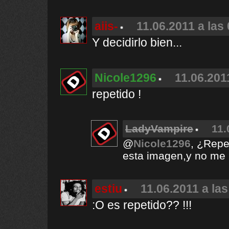
aiis-
11.06.2011 a las
Y decidirlo bien...
Nicole1296
11.06.201
repetido !
LadyVampire
11.
@
Nicole1296
, ¿Repe
esta imagen,y no me p
estiu
11.06.2011 a las
:O es repetido?? !!!