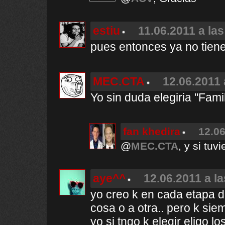
estiu
11.06.2011 a las
pues entonces ya no tiene 
MEC.CTA
12.06.2011 
Yo sin duda elegiria "Fami
fan khedira
12.06
@
MEC.CTA
, y si tuv
aye^^
12.06.2011 a l
yo creo k en cada etapa d
cosa o a otra.. pero k sie
yo si tngo k elegir eligo l