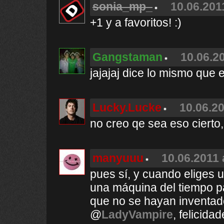
sonia_mp_
10.06.201
+1 y a favoritos! :)
Gangstaman
10.06.20
jajajaj dice lo mismo que 
Lucky.Lucke
10.06.20
no creo qe sea eso cierto,
manyuuu
10.06.2011 
pues sí, y cuando eliges u
una máquina del tiempo par
que no se hayan inventado
@
LadyVampire
, felicidad