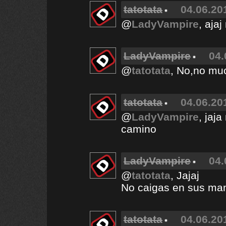
tatotata
04.06.20
@
LadyVampire
, aja
LadyVampire
04.
@
tatotata
, No,no muc
tatotata
04.06.20
@
LadyVampire
, jaj
camino
LadyVampire
04.
@
tatotata
, Jajaj
No caigas en sus man
tatotata
04.06.20