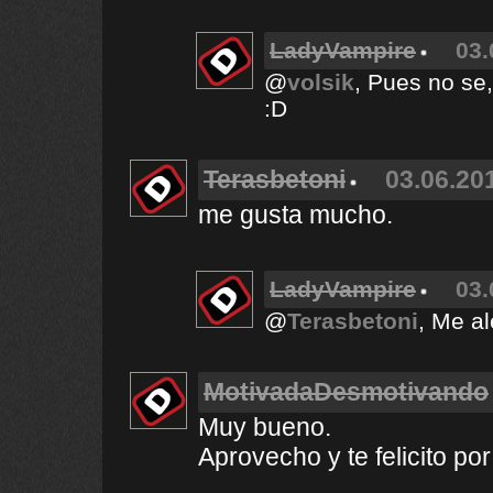
LadyVampire
03.
@
volsik
, Pues no se,
:D
Terasbetoni
03.06.201
me gusta mucho.
LadyVampire
03.
@
Terasbetoni
, Me al
MotivadaDesmotivando
Muy bueno.
Aprovecho y te felicito por 