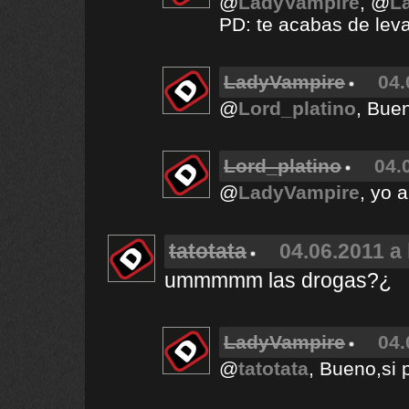
@
LadyVampire
, @
L
PD: te acabas de lev
LadyVampire
04.
@
Lord_platino
, Bue
Lord_platino
04.
@
LadyVampire
, yo 
tatotata
04.06.2011 a 
ummmmm las drogas?¿
LadyVampire
04.
@
tatotata
, Bueno,si 