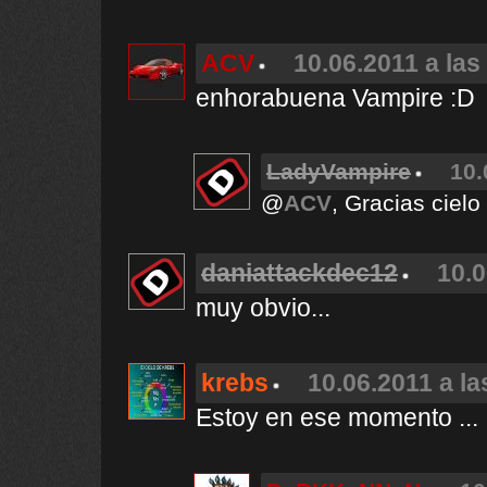
ACV
10.06.2011 a las
enhorabuena Vampire :D
LadyVampire
10.
@
ACV
, Gracias cielo 
daniattackdec12
10.0
muy obvio...
krebs
10.06.2011 a la
Estoy en ese momento ...