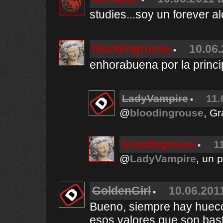
studies...soy un forever al
bloodingrouse
10.06.
enhorabuena por la princi
LadyVampire
11.
@
bloodingrouse
, Gr
bloodingrouse
1
@
LadyVampire
, un p
GoldenGirl
10.06.2011
Bueno, siempre hay hueco
esos valores que son bast