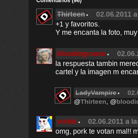
Comentarios (96)
Thirteen
02.06.2011 a
+1 y favoritos.
Y me encanta la foto, muy
bloodingrouse
02.06.
la respuesta tambin mere
cartel y la imagen m enca
LadyVampire
02.
@
Thirteen
, @
bloodi
volsik
02.06.2011 a la
omg, pork te votan mal!!