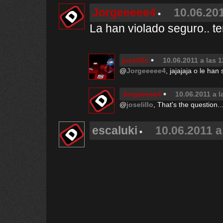
Jorgeeeee4
10.06.201
La han violado seguro.. t
joselillo
10.06.2011 a las 
@
Jorgeeeee4
, jajajaja o le ha
Jorgeeeee4
10.06.2011 a l
@
joselillo
, That's the question.
escaluki
10.06.2011 a