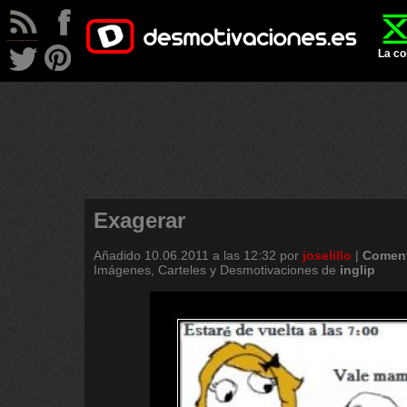
La co
Exagerar
Añadido
10.06.2011 a las 12:32
por
joselillo
|
Coment
Imágenes, Carteles y Desmotivaciones de
inglip