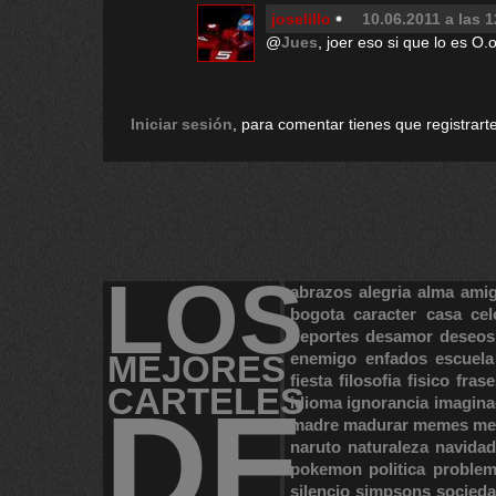
joselillo
10.06.2011 a las 
@
Jues
, joer eso si que lo es O.
Iniciar sesión
, para comentar tienes que registrarte
LOS
abrazos
alegria
alma
ami
bogota
caracter
casa
cel
deportes
desamor
deseos
MEJORES
enemigo
enfados
escuela
fiesta
filosofia
fisico
frase
CARTELES
DE
idioma
ignorancia
imagina
madre
madurar
memes
me
naruto
naturaleza
navidad
pokemon
politica
proble
silencio
simpsons
socied