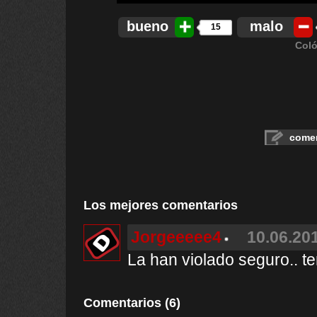
bueno
malo
15
Coló
comen
Los mejores comentarios
Jorgeeeee4
10.06.201
La han violado seguro.. t
Comentarios (6)