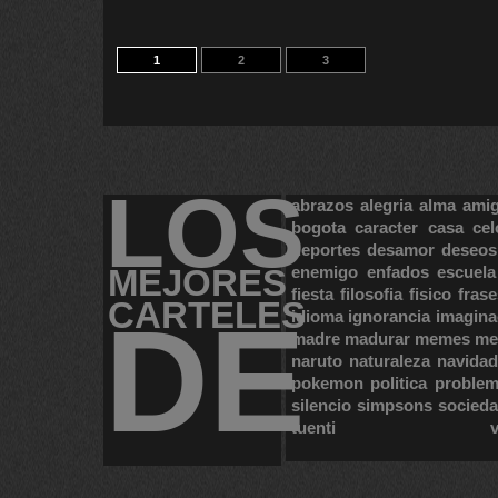
1
2
3
LOS
abrazos
alegria
alma
ami
bogota
caracter
casa
cel
deportes
desamor
deseos
MEJORES
enemigo
enfados
escuela
fiesta
filosofia
fisico
frase
CARTELES
DE
idioma
ignorancia
imagina
madre
madurar
memes
me
naruto
naturaleza
navidad
pokemon
politica
proble
silencio
simpsons
socied
tuenti