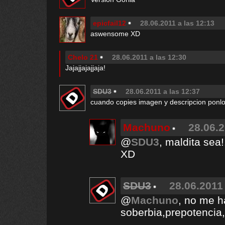
epicfail12
28.06.2011 a las 12:13
aswensome XD
Chelo 21
28.06.2011 a las 12:30
Jajajjajajjaja!
SDU3
28.06.2011 a las 12:37
cuando copies imagen y descripcion ponl
Machuno
28.06.2
@
SDU3
, maldita sea
XD
SDU3
28.06.2011 
@
Machuno
, no me 
soberbia,prepotencia