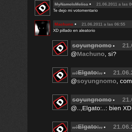
MyNameIsMelisa
21.06.2011 a las 
Te dejo mi votomentario
Machuno
21.06.2011 a las 06:55
XD pillado en aleatorio
soyungnomo
21.
@
Machuno
, si?
..:Elgato:..
21.06.
@
soyungnomo
, com
soyungnomo
21.
@
..
,Elgato:..: bien XD
..:Elgato:..
21.06.