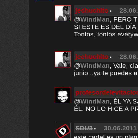
jechuchito
28.06
@
WindMan
, PERO 
SI ESTE ES DEL DÍA 
Tontos, tontos every
jechuchito
28.06
@
WindMan
, Vale, c
junio...ya te puedes a
profesordelevitacio
@
WindMan
, ÉL YA
ÉL. NO LO HICE A 
SDU3
30.06.2011 
este cartel es un pla