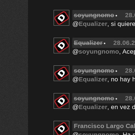
soyungnomo
28.
@
Equalizer
, si quie
Equalizer
28.06.2
@
soyungnomo
, Acep
soyungnomo
28.
@
Equalizer
, no hay 
soyungnomo
28.
@
Equalizer
, en vez d
Francisco Largo Ca
@
soyungnomo
, Ha 