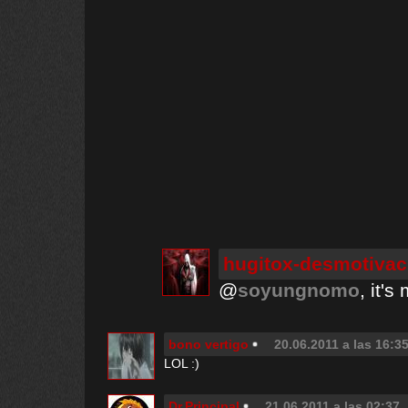
hugitox-desmotivac
@
soyungnomo
, it's
bono vertigo
20.06.2011 a las 16:3
LOL :)
Dr.Principal
21.06.2011 a las 02:37