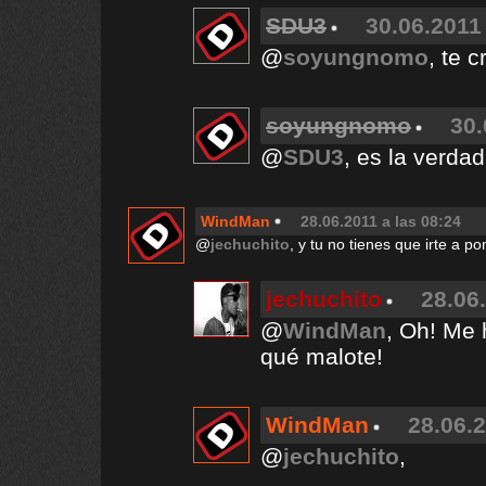
SDU3
30.06.2011 
@
soyungnomo
, te c
soyungnomo
30.
@
SDU3
, es la verdad
WindMan
28.06.2011 a las 08:24
@
jechuchito
, y tu no tienes que irte a p
jechuchito
28.06
@
WindMan
, Oh! Me 
qué malote!
WindMan
28.06.2
@
jechuchito
,