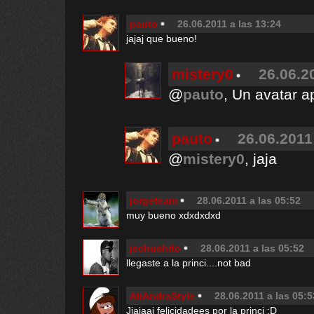
pauto
26.06.2011 a las 13:24
jajaj que bueno!
mistery0
26.06.2
@
pauto
, Un avatar a
pauto
26.06.2011
@
mistery0
, jaja
jorgeteam
28.06.2011 a las 05:52
muy bueno xdxdxdxd
jechuchito
28.06.2011 a las 05:52
llegaste a la princi....not bad
AliAndraStyle
28.06.2011 a las 05:5
Jjajaaj felicidadees por la princi :D