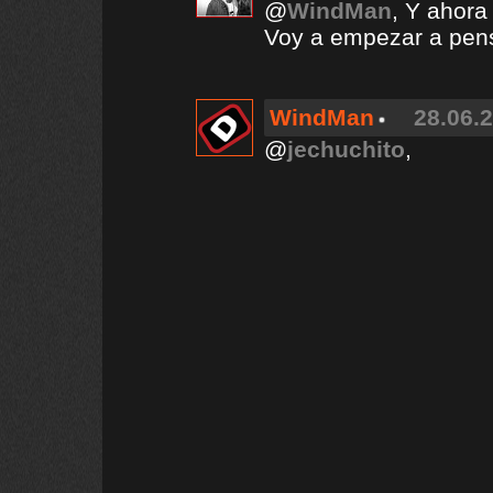
@
WindMan
, Y ahora
Voy a empezar a pen
WindMan
28.06.2
@
jechuchito
,