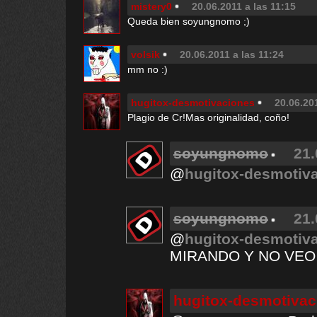
mistery0
20.06.2011 a las 11:15
Queda bien soyungnomo ;)
volsik
20.06.2011 a las 11:24
mm no :)
hugitox-desmotivaciones
20.06.20
Plagio de Cr!Mas originalidad, coño!
soyungnomo
21.
@
hugitox-desmotiv
soyungnomo
21.
@
hugitox-desmotiv
MIRANDO Y NO VEO
hugitox-desmotivac