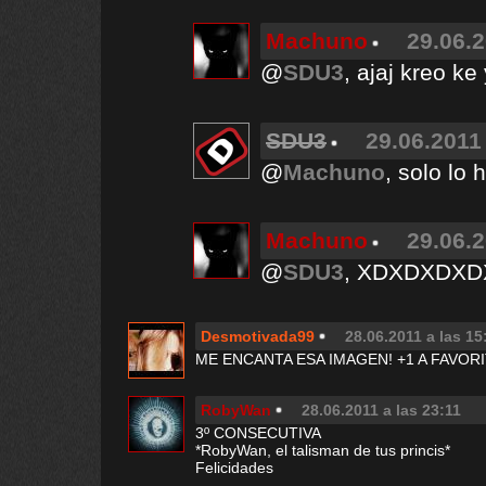
Machuno
29.06.2
@
SDU3
, ajaj kreo ke
SDU3
29.06.2011 
@
Machuno
, solo lo 
Machuno
29.06.2
@
SDU3
, XDXDXDXD
Desmotivada99
28.06.2011 a las 15
ME ENCANTA ESA IMAGEN! +1 A FAVORIT
RobyWan
28.06.2011 a las 23:11
3º CONSECUTIVA
*RobyWan, el talisman de tus princis*
Felicidades