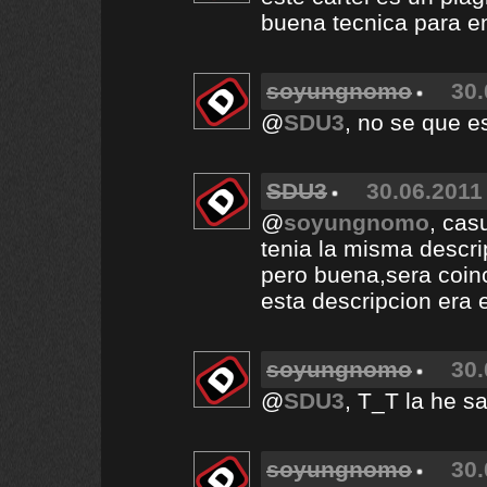
buena tecnica para e
soyungnomo
30.
@
SDU3
, no se que e
SDU3
30.06.2011 
@
soyungnomo
, cas
tenia la misma descri
pero buena,sera coin
esta descripcion era 
soyungnomo
30.
@
SDU3
, T_T la he s
soyungnomo
30.