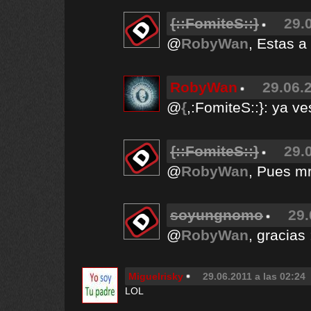
{::FomiteS::}
29.
@
RobyWan
, Estas 
RobyWan
29.06.
@
{
,:FomiteS::}: ya v
{::FomiteS::}
29.
@
RobyWan
, Pues mr
soyungnomo
29.
@
RobyWan
, gracias 
Miguelrisky
29.06.2011 a las 02:24
LOL