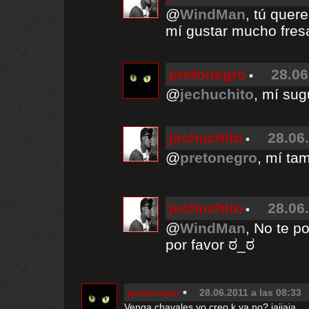
@
WindMan
, tú quer
mí gustar mucho fres
pretonegro
28.06
@
jechuchito
, mí sug
jechuchito
28.06
@
pretonegro
, mí ta
jechuchito
28.06
@
WindMan
, No te p
por favor ಠ_ಠ
pretonegro
28.06.2011 a las 08:33
Venga chavales yo creo k ya no? jajjaja