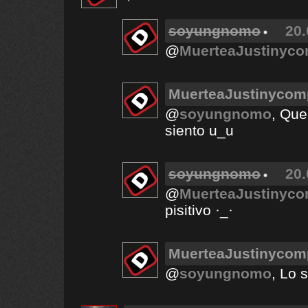
soyungnomo
20.
@
MuerteaJustinyco
MuerteaJustinycom
@
soyungnomo
, Que
siento u_u
soyungnomo
20.
@
MuerteaJustinyco
pisitivo ·_·
MuerteaJustinycom
@
soyungnomo
, Lo 