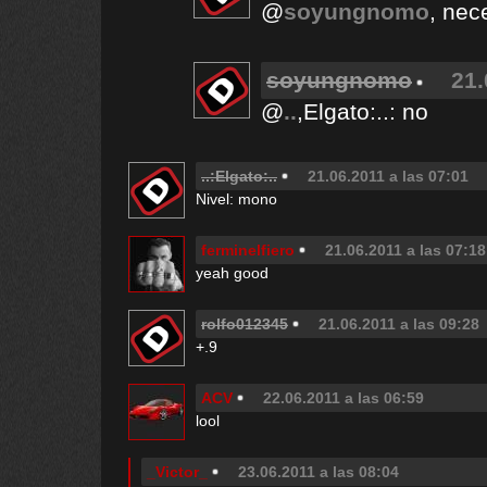
@
soyungnomo
, nec
soyungnomo
21.
@
..
,Elgato:..: no
..:Elgato:..
21.06.2011 a las 07:01
Nivel: mono
ferminelfiero
21.06.2011 a las 07:18
yeah good
rolfo012345
21.06.2011 a las 09:28
+.9
ACV
22.06.2011 a las 06:59
lool
_Victor_
23.06.2011 a las 08:04