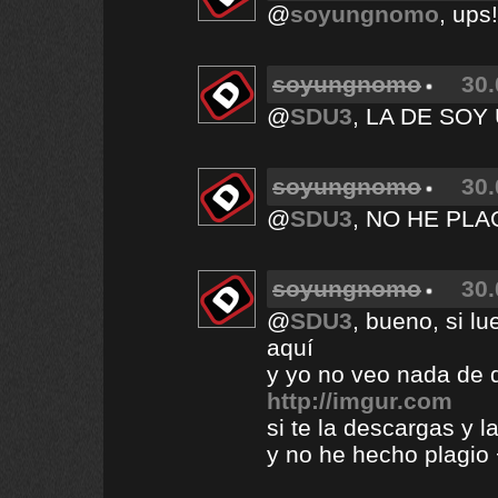
@
soyungnomo
, ups
soyungnomo
30.
@
SDU3
, LA DE SOY
soyungnomo
30.
@
SDU3
, NO HE PL
soyungnomo
30.
@
SDU3
, bueno, si lu
aquí
y yo no veo nada de q
http://imgur.com
si te la descargas y l
y no he hecho plagio