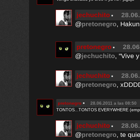
jechuchito
28.06
@
pretonegro
, Hakun
pretonegro
28.06
@
jechuchito
, "Vive y
jechuchito
28.06
@
pretonegro
, xDD
pretonegro
28.06.2011 a las 08:50
TONTOS...TONTOS EVERYWHERE (empezand
jechuchito
28.06
@
pretonegro
, te qui