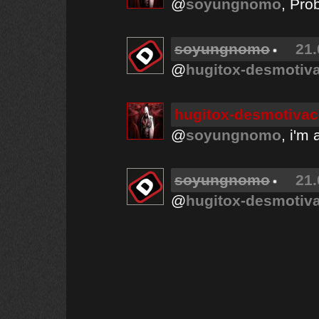
@
soyungnomo
, Pro
soyungnomo
21.
@
hugitox-desmotiv
hugitox-desmotivac
@
soyungnomo
, i'm 
soyungnomo
21.
@
hugitox-desmotiv