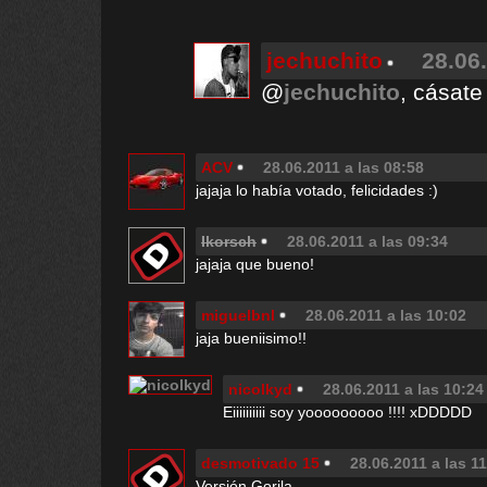
jechuchito
28.06
@
jechuchito
, cásat
ACV
28.06.2011 a las 08:58
jajaja lo había votado, felicidades :)
Ikorsch
28.06.2011 a las 09:34
jajaja que bueno!
miguelbnl
28.06.2011 a las 10:02
jaja bueniisimo!!
nicolkyd
28.06.2011 a las 10:24
Eiiiiiiiiii soy yooooooooo !!!! xDDDDD
desmotivado 15
28.06.2011 a las 1
Versión Gorila