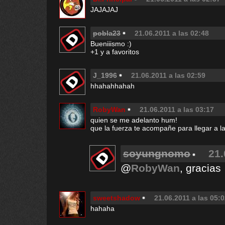
JAJAJAJ
pobla23
21.06.2011 a las 02:48
Bueniiismo :)
+1 y a favoritos
J_1996
21.06.2011 a las 02:59
hhahahhahah
RobyWan
21.06.2011 a las 03:17
quien se me adelanto hum!
que la fuerza te acompañe para llegar a la
soyungnomo
21.
@
RobyWan
, gracias
sweetshadow
21.06.2011 a las 05:
hahaha