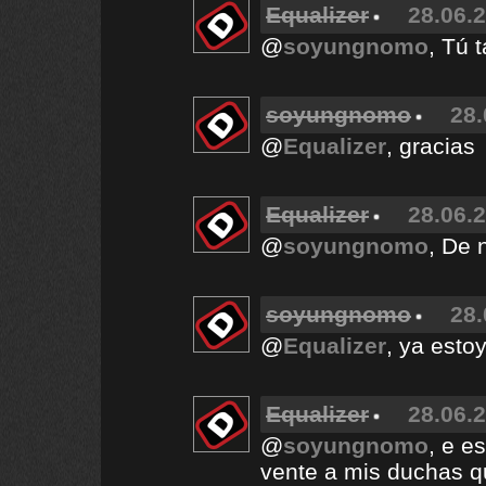
Equalizer
28.06.2
@
soyungnomo
, Tú 
soyungnomo
28.
@
Equalizer
, gracias
Equalizer
28.06.2
@
soyungnomo
, De 
soyungnomo
28.
@
Equalizer
, ya estoy
Equalizer
28.06.2
@
soyungnomo
, e e
vente a mis duchas q