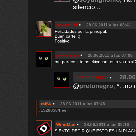
silencio...
Smann101
28.06.2011 a las 06:41
Felicidades por la principal.
Buen cartel :)
Positivo.
pretonegro
28.06.2011 a las 07:09
me parece k te as ekivocao, esto va en x
pretonegro
28.06
@
pretonegro
, *...n
ralf-k
28.06.2011 a las 07:48
/1928858/Feel
WindMan
28.06.2011 a las 08:16
SIENTO DECIR QUE ESTO ES UN PLAG