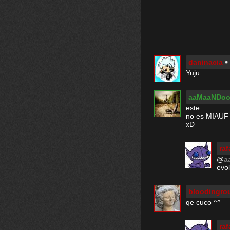
daninacia
Yuju
aaMaaNDoo
este...
no es MIAUF 
xD
ra
@
a
evo
bloodingro
qe cuco ^^
ra