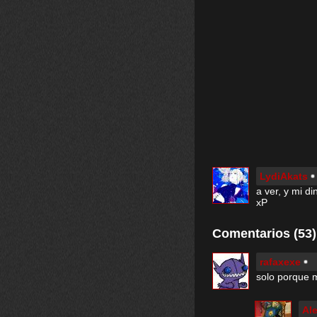
LydiAkats
a ver, y mi d
xP
Comentarios (53)
rafaxexe
solo porque 
Al