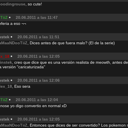
loodingrouse
, so cute!
TiiZ
20.06.2011 a las 11:47
feria a eso ¬¬
nstek
20.06.2011 a las 11:51
aMaaNDooTiiZ
, Dices antes de que fuera malo? (El de la serie)
ex_18
20.06.2011 a las 12:05
instek
, creo que dice que es una versión realista de meowth, antes d
a versión "caricaturizada"
nstek
20.06.2011 a las 12:06
lex_18
, Eso sera
TiiZ
20.06.2011 a las 12:04
nose yo digo convertio en normal xD
nstek
20.06.2011 a las 12:05
aMaaNDooTiiZ
, Entonces que dices de ser convertido? Los pokemon n