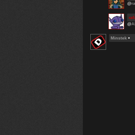
@
r
ra
@
A
Minstek