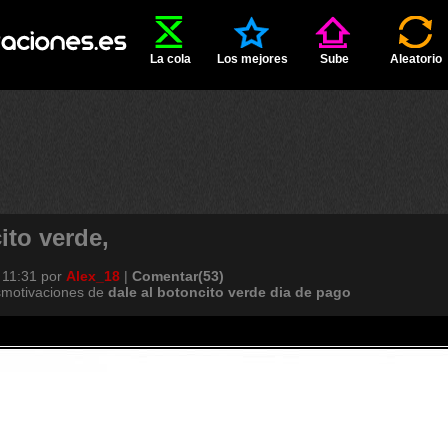
La cola
Los mejores
Sube
Aleatorio
ito verde,
 11:31
por
Alex_18
|
Comentar(53)
smotivaciones de
dale
al
botoncito
verde
dia
de
pago