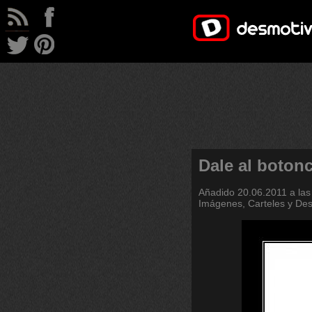
Dale al botonc
Añadido
20.06.2011 a las
Imágenes, Carteles y De