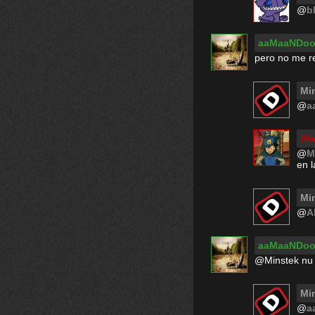
@
b
aaMaaNDoo
pero no me re
Mi
@
a
Al
@
M
en l
Mi
@
A
aaMaaNDoo
@Minstek nu 
Mi
@
a