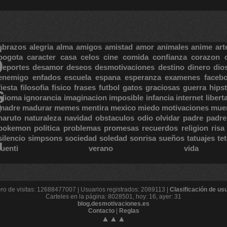
S
abrazos
alegria
alma
amigos
amistad
amor
animales
anime
art
bogota
caracter
casa
celos
cine
comida
confianza
corazon
deportes
desamor
deseos
desmotivaciones
destino
dinero
dio
enemigo
enfados
escuela
espana
esperanza
examenes
faceb
fiesta
filosofia
fisico
frases
futbol
gatos
graciosas
guerra
hipst
S
E
idioma
ignorancia
imaginacion
imposible
infancia
internet
libert
madre
madurar
memes
mentira
mexico
miedo
motivaciones
mue
naruto
naturaleza
navidad
obstaculos
odio
olvidar
padre
padre
pokemon
politica
problemas
promesas
recuerdos
religion
risa
silencio
simpsons
sociedad
soledad
sonrisa
sueños
tatuajes
te
tuenti
verano
vida
o de visitas: 12688477007 | Usuarios registrados: 2089113 |
Clasificación de us
Carteles en la página: 8028501, hoy: 16, ayer: 31
blog.desmotivaciones.es
Contacto
|
Reglas
▲▲▲