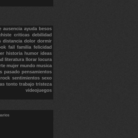
e
ausencia
ayuda
besos
chiste
criticas
debilidad
s
distancia
dolor
dormir
ook
fail
familia
felicidad
er
historia
humor
ideas
ad
literatura
llorar
locura
rte
mujer
mundo
musica
s
pasado
pensamientos
rock
sentimientos
sexo
tas
tonto
trabajo
tristeza
videojuegos
uarios