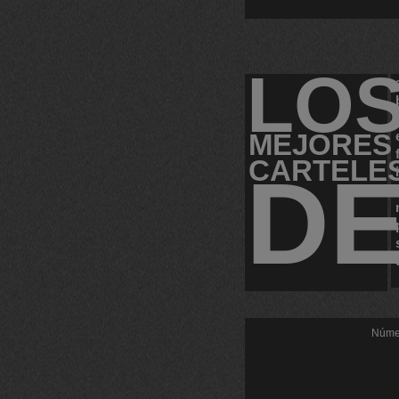
LO
MEJORES
CARTELE
D
Númer