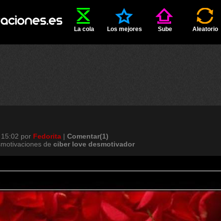
La cola
Los mejores
Sube
Aleatorio
 15:02
por
Fedorita
|
Comentar(1)
smotivaciones de
ciber
love
desmotivador