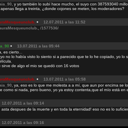
aia_90
, y yo también lo subí hace mucho, el suyo con 387593040 millo
 apenas llega a treinta, ¿donde cojones se meten, los moderadores?
uraMesqueunclub.
12.07.2011 a las 11:52
auraMesqueunclub.
,
/1577536/
ia_90
13.07.2011 a las 05:44
, es cierto...
uyo no lo había visto lo siento si a parecido que te lo he copiado, yo lo
elícula.
e sirve de algo el mio se quedó con 16 votos
uraMesqueunclub.
13.07.2011 a las 05:58
aia_90
, ya, eso es lo que me molesta a a mí, que aun por encima se lo 
e como si nada, pero bueno, yo ya estoy contenta,que el mío está en e
12.07.2011 a las 09:14
ice: asta despues de la muerte y en toda la eternidad! eso no es lo sufic
12.07.2011 a las 09:16