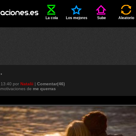
La cola
Los mejores
Sube
Aleatorio
.
 13:40
por
Natalii
|
Comentar(46)
smotivaciones de
me
querras