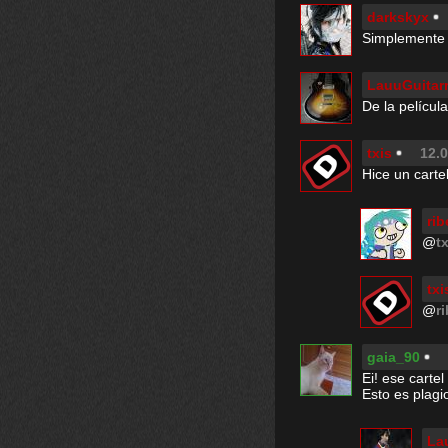
darkskyx
Simplemente 
LauuGuitarr
De la pelícu
txis
12.0
Hice un carte
rib
@
t
txi
@
r
gaia_90
Ei! ese cartel
Esto es plagi
La