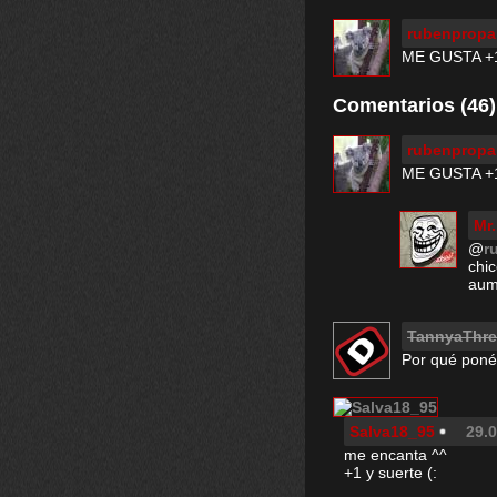
rubenprop
ME GUSTA +
Comentarios (46)
rubenprop
ME GUSTA +
Mr.
@
r
chic
aume
TannyaThr
Por qué poné
Salva18_95
29.0
me encanta ^^
+1 y suerte (: