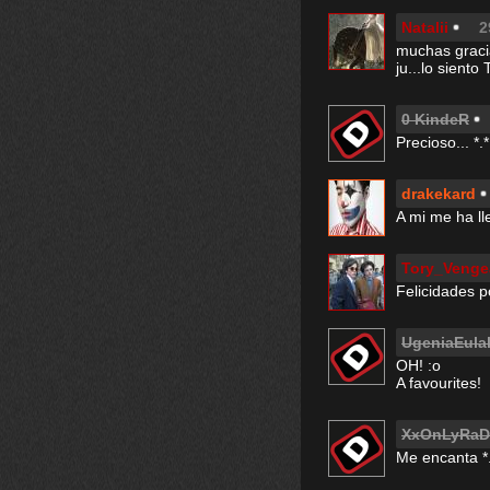
Natalii
2
muchas graci
ju...lo sient
0 KindeR
Precioso... *.*
drakekard
A mi me ha ll
Tory_Venge
Felicidades po
UgeniaEulal
OH! :o
A favourites!
XxOnLyRaD
Me encanta *.*