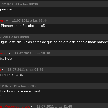
12.07.2011 a las 08:36
precioso.
era
12.07.2011 a las 08:44
la Phenomenom? o algo así xD
7.2011 a las 08:58
l igual este día 5 dias antes de que se hiciera este?? hola moderador
ercor
12.07.2011 a las 18:30
xis
, Hola
s
13.07.2011 a las 01:29
ibercor
, hola xD
12.07.2011 a las 09:06
 lo subí yo hace unos dias!
o
uraMesqueunclub.
12.07.2011 a las 11:48