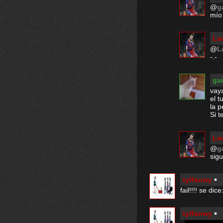
@
g
mío
La
@
L
-.-
ga
vaya
el t
la p
Si t
La
@
g
sigu
tyffanwy
fail!!!! se d
tyffanwy