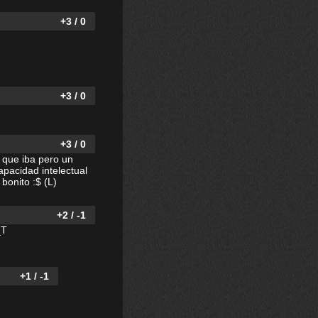
+3 / 0
+3 / 0
+3 / 0
 que iba pero un
apacidad intelectual
bonito :$ (L)
+2 / -1
_T
+1 / -1