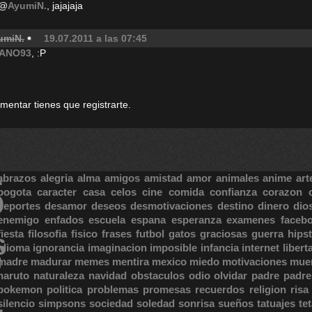
@
AyumiN.
, jajajaja
umiN.
19.07.2011 a las 07:45
ANO93
, :P
omentar tienes que registrarte.
S
abrazos
alegria
alma
amigos
amistad
amor
animales
anime
art
bogota
caracter
casa
celos
cine
comida
confianza
corazon
deportes
desamor
deseos
desmotivaciones
destino
dinero
dio
enemigo
enfados
escuela
espana
esperanza
examenes
faceb
fiesta
filosofia
fisico
frases
futbol
gatos
graciosas
guerra
hipst
S
E
idioma
ignorancia
imaginacion
imposible
infancia
internet
libert
madre
madurar
memes
mentira
mexico
miedo
motivaciones
mue
naruto
naturaleza
navidad
obstaculos
odio
olvidar
padre
padre
pokemon
politica
problemas
promesas
recuerdos
religion
risa
silencio
simpsons
sociedad
soledad
sonrisa
sueños
tatuajes
te