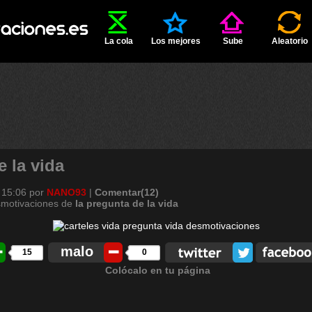
La cola
Los mejores
Sube
Aleatorio
 la vida
 15:06
por
NANO93
|
Comentar(12)
smotivaciones de
la
pregunta
de
la
vida
malo
15
0
Colócalo en tu página