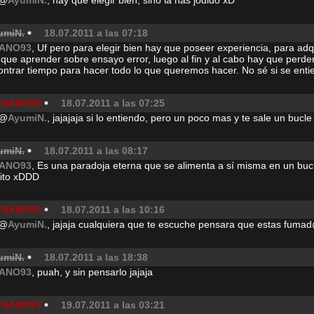
@
AyumiN.
, hay que elegir bien, sino la has jodido xD
umiN.
18.07.2011 a las 07:18
ANO93
, Uf pero para elegir bien hay que poseer experiencia, para adqu
que aprender sobre ensayo error, luego al fin y al cabo hay que perde
ontrar tiempo para hacer todo lo que queremos hacer. No sé si se enti
NANO93
18.07.2011 a las 07:25
@
AyumiN.
, jajajaja si lo entiendo, pero un poco mas y te sale un bucle
umiN.
18.07.2011 a las 08:17
ANO93
, Es una paradoja eterna que se alimenta a sí misma en un buc
nito xDDD
NANO93
18.07.2011 a las 10:16
@
AyumiN.
, jajaja cualquiera que te escuche pensara que estas fuma
umiN.
18.07.2011 a las 18:38
ANO93
, puah, y sin pensarlo jajaja
NANO93
19.07.2011 a las 03:21