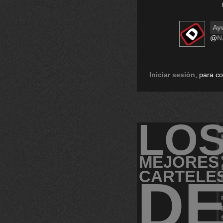
Ay
@
N
Iniciar sesión
, para c
LO
MEJORES
CARTELE
D