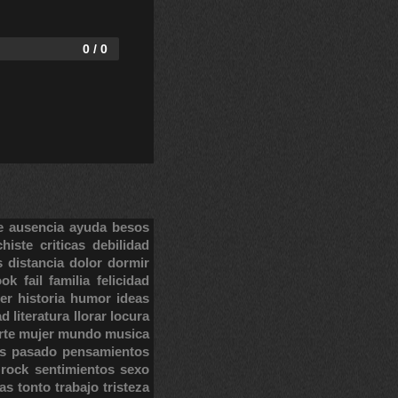
0 / 0
e
ausencia
ayuda
besos
chiste
criticas
debilidad
s
distancia
dolor
dormir
ook
fail
familia
felicidad
er
historia
humor
ideas
ad
literatura
llorar
locura
rte
mujer
mundo
musica
s
pasado
pensamientos
rock
sentimientos
sexo
tas
tonto
trabajo
tristeza