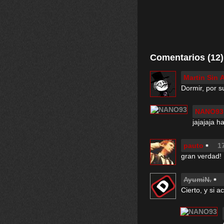
Comentarios (12)
Martin Sin 
Dormir, por s
NANO93
jajajaja h
pauto
1
gran verdad!
AyumiN.
Cierto, y si 