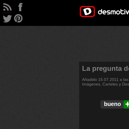
La pregunta de
Añadido
15.07.2011 a las
Imágenes, Carteles y De
bueno