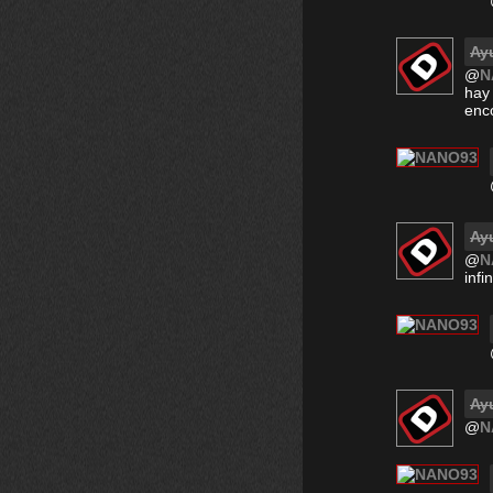
Ay
@
N
hay 
enc
Ay
@
N
infi
Ay
@
N