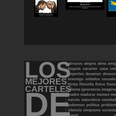
LOS
abrazos
alegria
alma
ami
bogota
caracter
casa
cel
deportes
desamor
deseos
MEJORES
enemigo
enfados
escuela
fiesta
filosofia
fisico
frase
CARTELES
DE
idioma
ignorancia
imagina
madre
madurar
memes
me
naruto
naturaleza
navidad
pokemon
politica
proble
silencio
simpsons
socied
tuenti