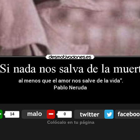
malo
14
0
Colócalo en tu página