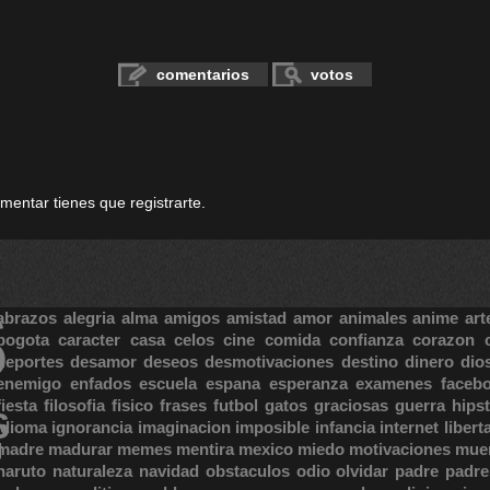
comentarios
votos
omentar tienes que registrarte.
S
abrazos
alegria
alma
amigos
amistad
amor
animales
anime
art
bogota
caracter
casa
celos
cine
comida
confianza
corazon
deportes
desamor
deseos
desmotivaciones
destino
dinero
dio
enemigo
enfados
escuela
espana
esperanza
examenes
faceb
fiesta
filosofia
fisico
frases
futbol
gatos
graciosas
guerra
hipst
S
idioma
ignorancia
imaginacion
imposible
infancia
internet
libert
madre
madurar
memes
mentira
mexico
miedo
motivaciones
mue
naruto
naturaleza
navidad
obstaculos
odio
olvidar
padre
padre