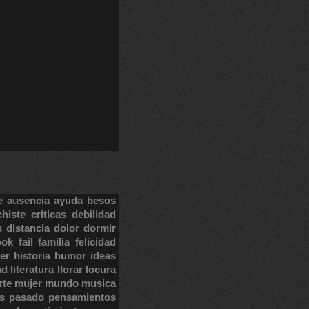
e
ausencia
ayuda
besos
chiste
criticas
debilidad
s
distancia
dolor
dormir
ook
fail
familia
felicidad
er
historia
humor
ideas
ad
literatura
llorar
locura
rte
mujer
mundo
musica
s
pasado
pensamientos