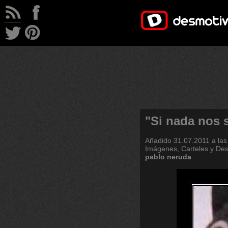
"Si nada nos 
Añadido
31.07.2011 a las
Imágenes, Carteles y De
pablo
neruda