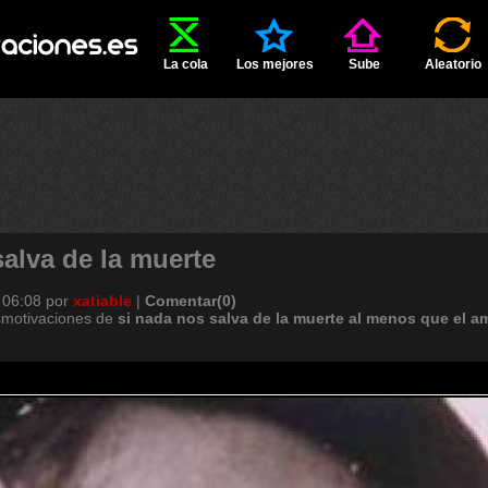
La cola
Los mejores
Sube
Aleatorio
salva de la muerte
 06:08
por
xatiable
|
Comentar(0)
smotivaciones de
si
nada
nos
salva
de
la
muerte
al
menos
que
el
a