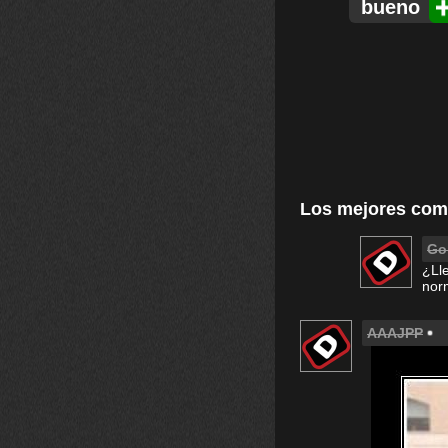
bueno
Los mejores com
Go
¿Ll
nor
AAAJPP