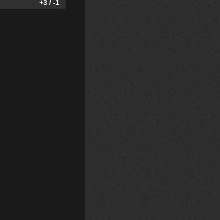
+3 / -1