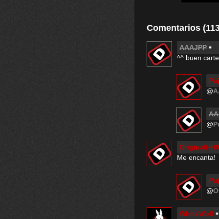
Comentarios (113
AAAJPP
^^ buen carte
Pu
@
A
AA
@
P
OriginalHH
Me encanta!
Pu
@
O
WhiteWolf