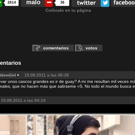
malo
2614
36
Colócalo en tu página
comentarios
votos
entarios
ldenGirl
15.08.2011 a las 06:26
evar unos cascos grandes es ir de guay? A mi me resultan mil veces 
males, que no hacen más que salirseme =S. No todo el mundo busca ese
15.08.2011 a las 04:14