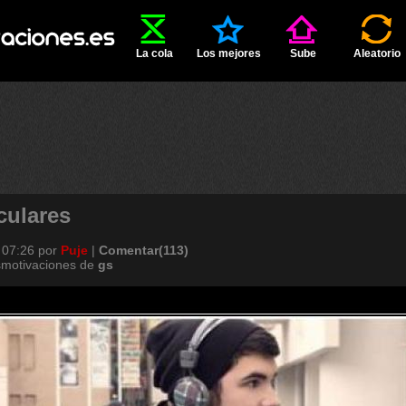
La cola
Los mejores
Sube
Aleatorio
culares
 07:26
por
Puje
|
Comentar(113)
smotivaciones de
gs