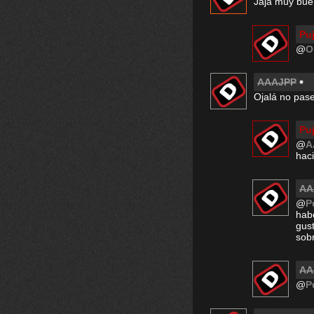
Jaja muy bue
Pu
@
O
AAAJPP
Ojalá no pase
Pu
@
A
hac
AA
@
P
hab
gust
sobr
AA
@
P