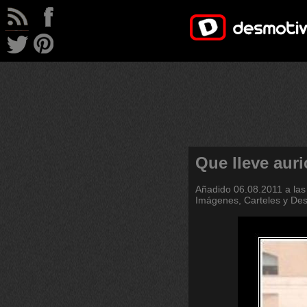
Que lleve auri
Añadido
06.08.2011 a las
Imágenes, Carteles y De