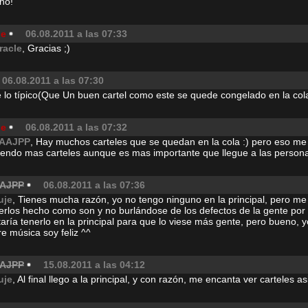
no!
je
06.08.2011 a las 07:33
racle
, Gracias ;)
06.08.2011 a las 07:30
 lo típico(Que Un buen cartel como este se quede congelado en la cola
je
06.08.2011 a las 07:32
AAJPP
, Hay muchos carteles que se quedan en la cola :) pero eso me
iendo mas carteles aunque es mas importante que llegue a las personas
AJPP
06.08.2011 a las 07:36
uje
, Tienes mucha razón, yo no tengo ninguno en la principal, pero me 
erlos hecho como son y no burlándose de los defectos de la gente por
aría tenerlo en la principal para que lo viese más gente, pero bueno, 
e música soy feliz ^^
AJPP
15.08.2011 a las 04:12
uje
, Al final llego a la principal, y con razón, me encanta ver carteles asi