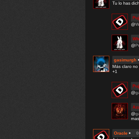
Tu lo has dic
Pu
@
W
Wh
@
P
gasimurgh
Más claro no 
+1
Pu
@
g
Az
@
g
mas 
Oracle
0