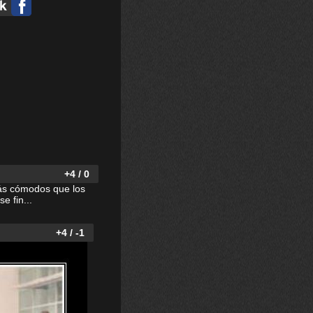
+4 / 0
más cómodos que los
 fin...
+4 / -1