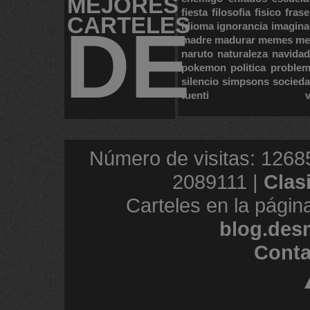
MEJORES
fiesta
filosofia
fisico
frase
CARTELES
DE
idioma
ignorancia
imagina
madre
madurar
memes
me
naruto
naturaleza
navidad
pokemon
politica
proble
silencio
simpsons
socied
tuenti
Número de visitas: 1268
2089111 |
Clas
Carteles en la págin
blog.des
Conta