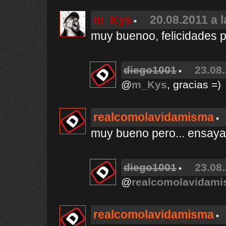
m_Kys
20.08.2011 a 
muy buenoo, felicidades po
diego1001
23.08.
@
m_Kys
, gracias =)
realcomolavidamisma
muy bueno pero... ensayar
diego1001
23.08.
@
realcomolavidam
realcomolavidamisma