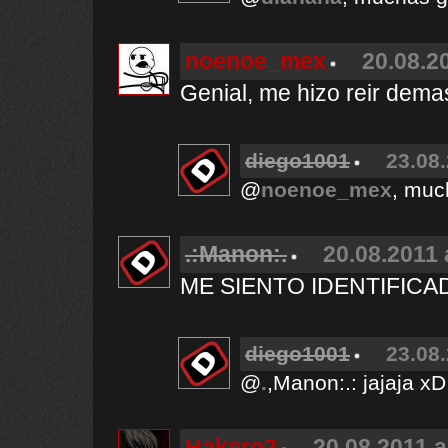
noenoe_mex
20.08.2
Genial, me hizo reir demas
diego1001
23.08.
@
noenoe_mex
, muc
.:Manon:.
20.08.2011 
ME SIENTO IDENTIFICA
diego1001
23.08.
@
.
,Manon:.: jajaja xD
Hakero2
20.08.2011 a