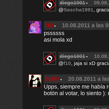
diego1001
09.08.
@
Sascha1991
, graci
f10
10.08.2011 a las 
pssssss
asi mola xd
diego1001
10.08.
@
f10
, jaja si xD grac
Zullly
20.08.2011 a la
Upps, siempre me había r
botón al votar, lo siento ): 