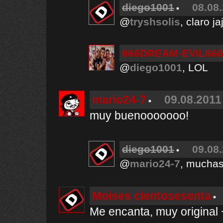
diego1001
08.08.
@
tryshsolis
, claro j
666DREAM-EVIL666
@
diego1001
, LOL
mario24-7
09.08.2011
muy buenooooooo!
diego1001
09.08.
@
mario24-7
, muchas
Moises cientosesenta
Me encanta, muy original 