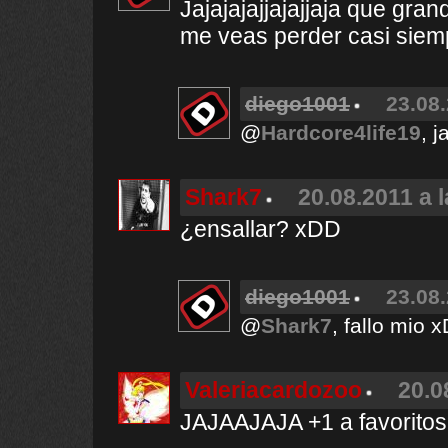
Jajajajajjajajjaja que gra
me veas perder casi sie
diego1001
23.08.
@
Hardcore4life19
, j
Shark7
20.08.2011 a 
¿ensallar? xDD
diego1001
23.08.
@
Shark7
, fallo mio 
Valeriacardozoo
20.0
JAJAAJAJA +1 a favoritos. 