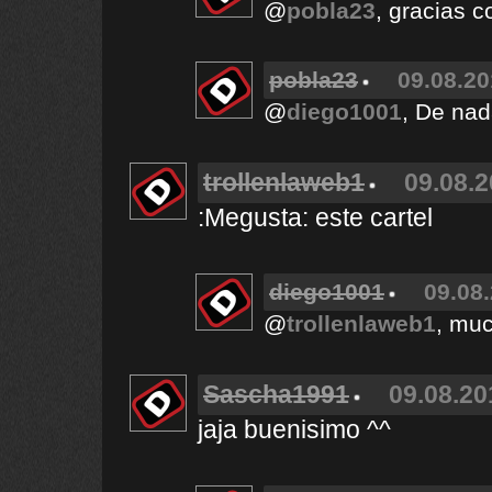
@
pobla23
, gracias c
pobla23
09.08.20
@
diego1001
, De na
trollenlaweb1
09.08.2
:Megusta: este cartel
diego1001
09.08.
@
trollenlaweb1
, muc
Sascha1991
09.08.20
jaja buenisimo ^^