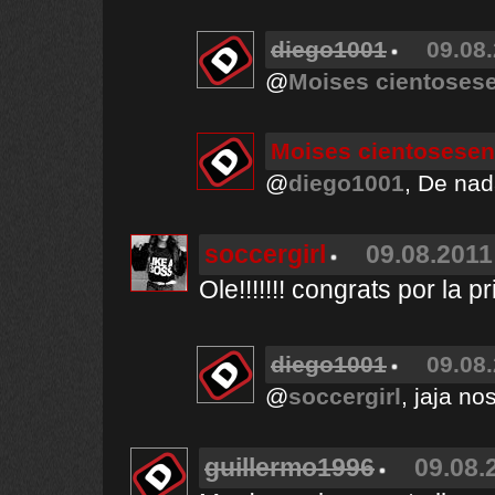
diego1001
09.08.
@
Moises cientoses
Moises cientosesen
@
diego1001
, De na
soccergirl
09.08.2011
Ole!!!!!!! congrats por la pri
diego1001
09.08.
@
soccergirl
, jaja n
guillermo1996
09.08.