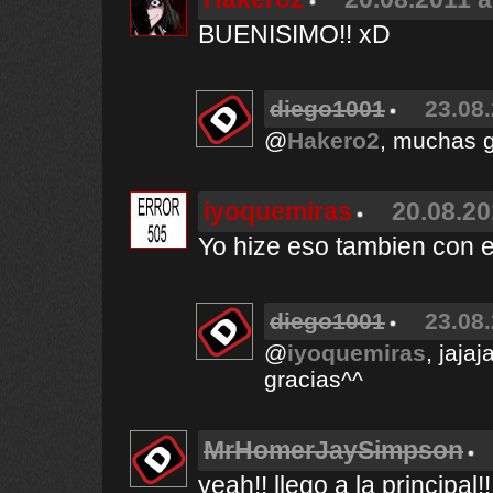
BUENISIMO!! xD
diego1001
23.08.
@
Hakero2
, muchas g
iyoquemiras
20.08.20
Yo hize eso tambien con el
diego1001
23.08.
@
iyoquemiras
, jajaj
gracias^^
MrHomerJaySimpson
yeah!! llego a la principal!!