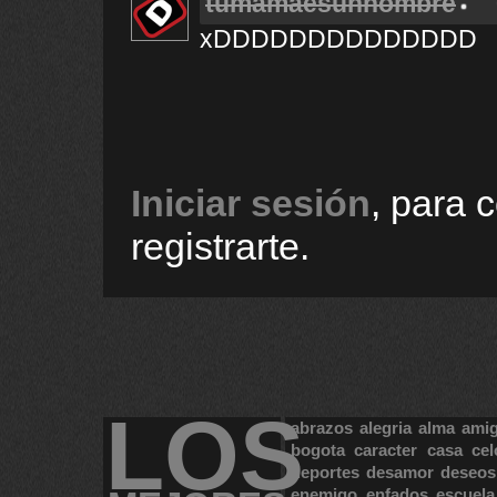
tumamaesunhombre
xDDDDDDDDDDDDDD
Iniciar sesión
, para 
registrarte.
LOS
abrazos
alegria
alma
ami
bogota
caracter
casa
cel
deportes
desamor
deseos
enemigo
enfados
escuela