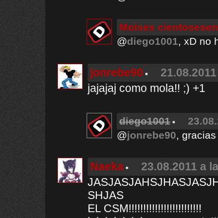
Moises cientosesen
@
diego1001
, xD no
jonrebe90
21.08.2011
jajajaj como mola!! ;) +1
diego1001
23.08.
@
jonrebe90
, gracias
Naeka
23.08.2011 a l
JASJASJAHSJHASJASJ
SHJAS
EL CSM!!!!!!!!!!!!!!!!!!!!!!!!!