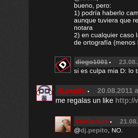
bueno, pero:
1) podría haberlo cam
aunque tuviera que re
notara
2) en cualquier caso l
de ortografía (menos 
diego1001
23.08.
si es culpa mia D: lo 
dj.pepito
20.08.2011 a
me regalas un like
http:/
SerOscuro
21.08
@
dj.pepito
, NO.