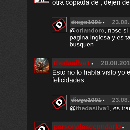
otra copiada de , dejen de
diego1001
23.08.
@
orlandoro
, nose si
pagina inglesa y es t
busquen
thedasilva1
20.08.201
Esto no lo había visto yo
felicidades
diego1001
23.08.
@
thedasilva1
, es tr
personajesecundario