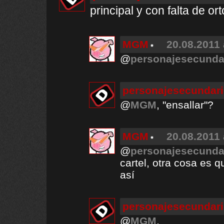
principal y con falta de ort
MGM
20.08.2011 
@
personajesecunda
personajesecundar
@
MGM
, "ensallar"?
MGM
20.08.2011 
@
personajesecunda
cartel, otra cosa es q
así
personajesecundar
@
MGM
,