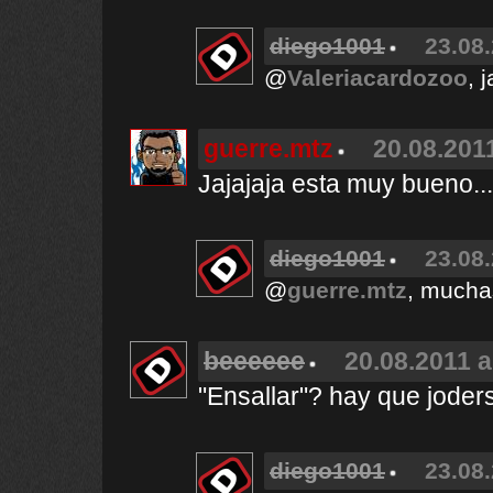
diego1001
23.08.
@
Valeriacardozoo
, 
guerre.mtz
20.08.2011
Jajajaja esta muy bueno...
diego1001
23.08.
@
guerre.mtz
, mucha
beeeeee
20.08.2011 a
"Ensallar"? hay que joders
diego1001
23.08.