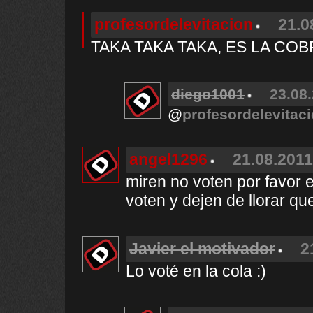
profesordelevitacion
21.0
TAKA TAKA TAKA, ES LA COB
diego1001
23.08.
@
profesordelevitac
angel1296
21.08.2011
miren no voten por favor e
voten y dejen de llorar que
Javier el motivador
2
Lo voté en la cola :)