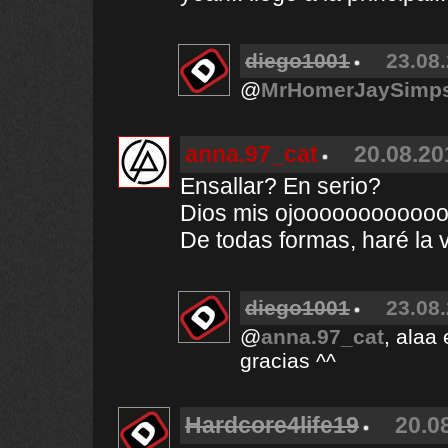
diego1001
23.08.
@
MrHomerJaySimp
anna.97_cat
20.08.20
Ensallar? En serio?
Dios mis ojooooooooooo
De todas formas, haré la v
diego1001
23.08.
@
anna.97_cat
, alaa
gracias ^^
Hardcore4life19
20.0