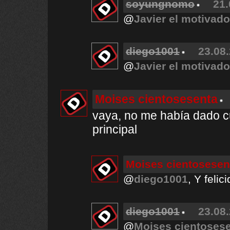
soyungnomo
21.
@
Javier el motivado
diego1001
23.08.
@
Javier el motivado
Moises cientosesenta
vaya, no me había dado c
principal
Moises cientosesen
@
diego1001
, Y felic
diego1001
23.08.
@
Moises cientoses