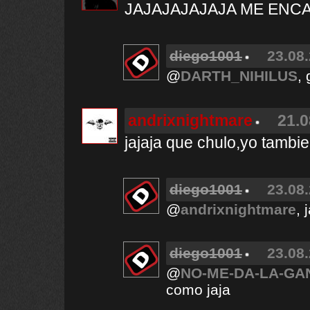
JAJAJAJAJAJA ME ENCA
diego1001
23.08.
@
DARTH_NIHILUS
, 
andrixnightmare
21.0
jajaja que chulo,yo tamb
diego1001
23.08.
@
andrixnightmare
, 
diego1001
23.08.
@
NO-ME-DA-LA-GA
como jaja