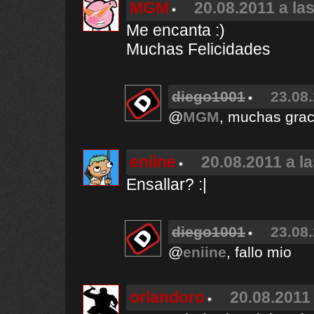
MGM
20.08.2011 a la
Me encanta :)
Muchas Felicidades
diego1001
23.08.
@
MGM
, muchas grac
eniine
20.08.2011 a l
Ensallar? :|
diego1001
23.08.
@
eniine
, fallo mio
orlandoro
20.08.2011 