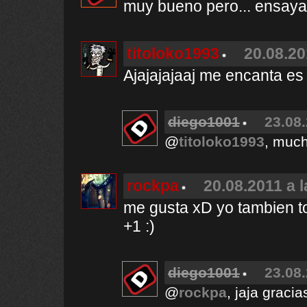
muy bueno pero... ensayar
titoloko1993
20.08.20
Ajajajajaaj me encanta es 
diego1001
23.08.
@
titoloko1993
, much
rockpa
20.08.2011 a 
me gusta xD yo tambien toc
+1 :)
diego1001
23.08.
@
rockpa
, jaja gracia