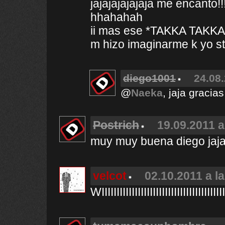
jajajajajajaja me encanto!!!!!!
hhahahah
ii mas ese *TAKKA TAKK
m hizo imaginarme k yo stab
diego1001
24.08.
@
Naeka
, jaja gracia
Postrich
19.09.2011 a
muy muy buena diego jaja
velcot
02.10.2011 a l
WIIIIIIIIIIIIIIIIIIIIIIIIIIIIIIIIIIIIIIII