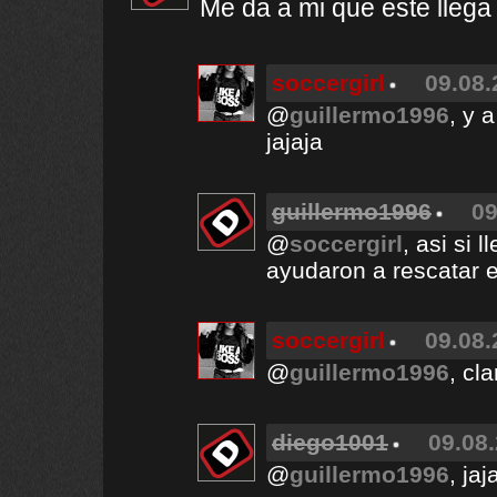
Me da a mi que este llega 
soccergirl
09.08.
@
guillermo1996
, y 
jajaja
guillermo1996
09
@
soccergirl
, asi si
ayudaron a rescatar el
soccergirl
09.08.
@
guillermo1996
, cl
diego1001
09.08.
@
guillermo1996
, ja