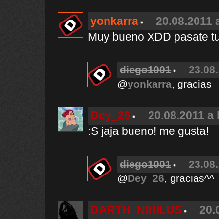
yonkarra
20.08.2011 
Muy bueno XDD pasate tu 
diego1001
23.08.
@
yonkarra
, gracias
Dey_26
20.08.2011 a 
:S jaja bueno! me gusta!
diego1001
23.08.
@
Dey_26
, gracias^^
DARTH_NIHILUS
20.