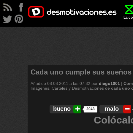
La co
Cada uno cumple sus sueños
Añadido
08.08.2011 a las 07:32
por
diego1001
|
Come
Imágenes, Carteles y Desmotivaciones de
cada
uno
bueno
malo
2043
Colócal