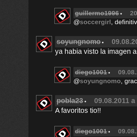
guillermo1996
20
@
soccergirl
, defini
soyungnomo
09.08.2
ya habia visto la imagen
diego1001
09.08.
@
soyungnomo
, gra
pobla23
09.08.2011 a
A favoritos tio!!
diego1001
09.08.