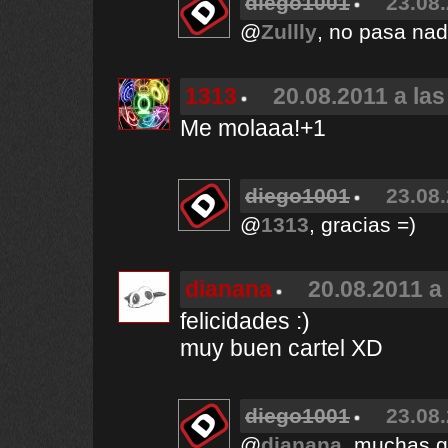
diego1001
23.08.
@
Zullly
, no pasa nad
1313
20.08.2011 a las
Me molaaa!+1
diego1001
23.08.
@
1313
, gracias =)
dianana
20.08.2011 a
felicidades :)
muy buen cartel XD
diego1001
23.08.
@
dianana
, muchas g