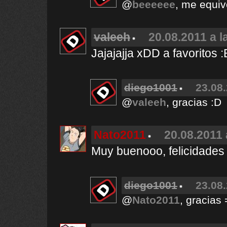
@
beeeeee
, me equi
valeeh
20.08.2011 a l
Jajajajja xDD a favoritos :
diego1001
23.08.
@
valeeh
, gracias :D
Nato2011
20.08.2011 
Muy buenooo, felicidades
diego1001
23.08.
@
Nato2011
, gracias 