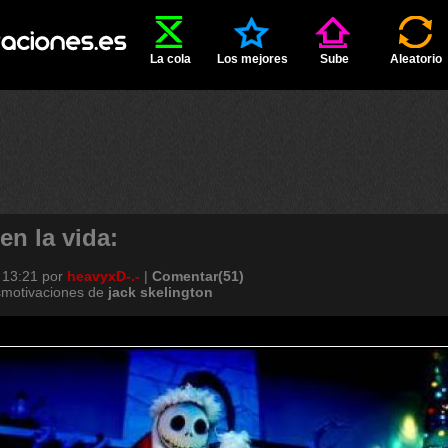
La cola
Los mejores
Sube
Aleatorio
en la vida:
 13:21
por
heavyxD-.-
|
Comentar(51)
smotivaciones de
jack
skelington