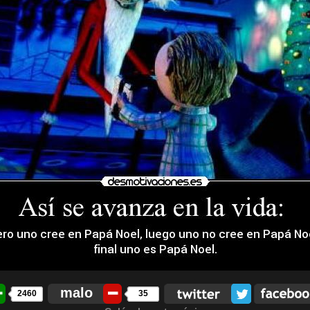
malo
2460
35