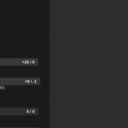
+16 / 0
+9 / -1
SO)
0 / 0