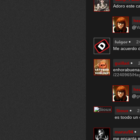
Adoro este ca
he
@
V
fulgor
2
Me acuerdo d
guillari
enhorabuena, 
/2240965/Hay
he
@
gu
Sioux
2
es toodo un c
maruu94
me encanta el