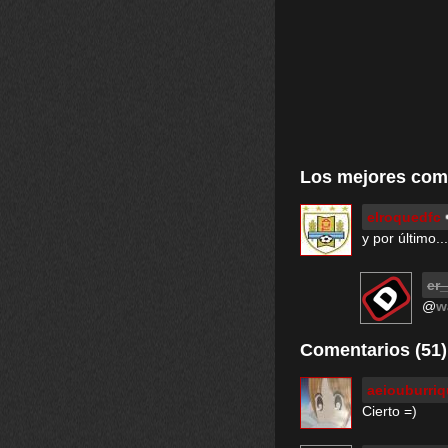
Los mejores com
elroquedfc
y por último.
er
@
w
Comentarios (51)
aeiouburri
Cierto =)