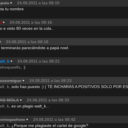
opata
24.08.2011 a las 08:15
sta tu nombre
e
24.08.2011 a las 08:16
lo e visto 80 veces en la cola..
24.08.2011 a las 08:18
.. terminarás pareciéndote a papá noel.
alt_k
24.08.2011 a las 08:21
elroquedfc
, :)
_xaxomigue
24.08.2011 a las 08:23
alt_k
, solo has puesto :) ( TE INCHARAS A POSITIVOS SOLO POR E
AD-MOLA
24.08.2011 a las 08:33
alt_k
, es un plagio walt_k...
toniogachero
24.08.2011 a las 08:42
alt_k
, ¿Porque me plagiaste el cartel de google?