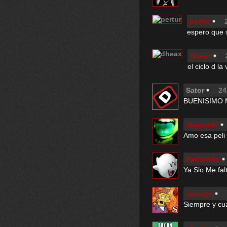
pertur
espero que s
dheax
el ciclo d la
Sator
24
BUENISIMO
skapunk!
Amo esa peli
Pathohito
Ya Slo Me fal
spungo
Siempre y cua