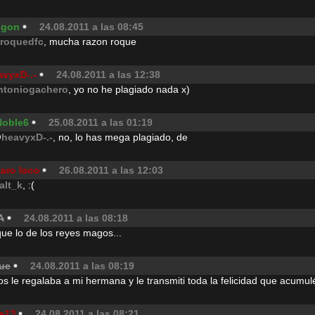
igon
24.08.2011 a las 08:45
lroquedfc
, mucha razon roque
avyxD-.-
24.08.2011 a las 12:38
ntoniogachero
, yo no he plagiado nada x)
Noble6
25.08.2011 a las 01:19
@
heavyxD-.-
, no, lo has mega plagiado, de
aro loco
26.08.2011 a las 12:03
alt_k
, :(
A
24.08.2011 a las 08:18
ue lo de los reyes magos...
ue
24.08.2011 a las 08:19
s le regalaba a mi hermana y le transmiti toda la felicidad que acumul
e13
24.08.2011 a las 08:21