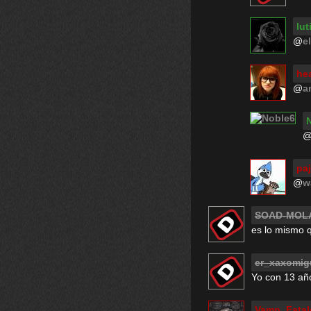
lut
@
e
he
@
a
paj
@
w
SOAD-MOL
es lo mismo q
er_xaxomig
Yo con 13 año
Vamp_Fatal