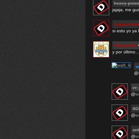
heavy psic
jajaja, me gu
vegaextrem
si esto yo ya 
elroquedfc
y por último.
w
@
er
@
w
SO
@
w
an
@
w