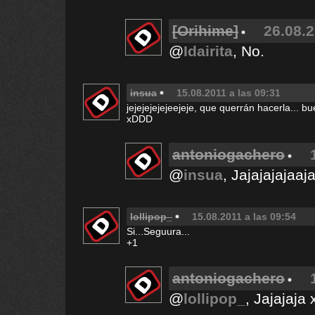
[Orihime]
26.08.2
@
Idairita
, No.
insua
15.08.2011 a las 09:31
jejejejejejeejeje, que querrán hacerla... 
xDDD
antoniogachero
@
insua
, Jajajajajaaj
lollipop_
15.08.2011 a las 09:54
Si...Seguura...
+1
antoniogachero
@
lollipop_
, Jajajaja 