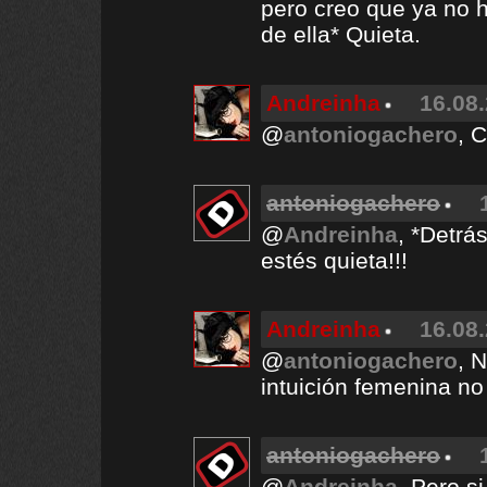
pero creo que ya no h
de ella* Quieta.
Andreinha
16.08.
@
antoniogachero
, 
antoniogachero
@
Andreinha
, *Detrá
estés quieta!!!
Andreinha
16.08.
@
antoniogachero
, 
intuición femenina no m
antoniogachero
@
Andreinha
, Pero s