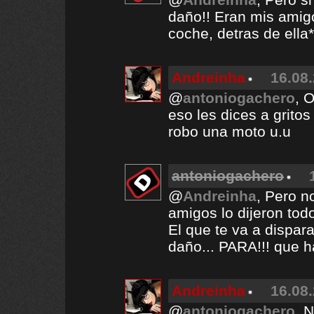
daño!! Eran mis amigo
coche, detras de ella*
Andreinha
16.08.
@
antoniogachero
, 
eso les dices a grit
robo una moto u.u
antoniogachero
@
Andreinha
, Pero n
amigos lo dijeron tod
El que te va a dispar
daño... PARA!!! que 
Andreinha
16.08.
@
antoniogachero
, 