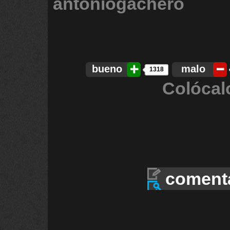
antoniogachero
bueno
malo
1318
Colócal
coment