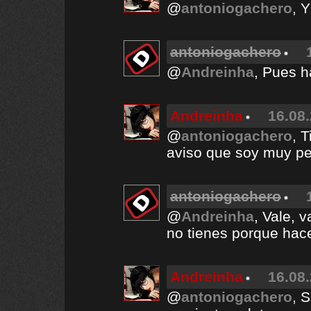
@
antoniogachero
, 
antoniogachero
@
Andreinha
, Pues h
Andreinha
16.08.
@
antoniogachero
, 
aviso que soy muy p
antoniogachero
@
Andreinha
, Vale, v
no tienes porque hac
Andreinha
16.08.
@
antoniogachero
, 