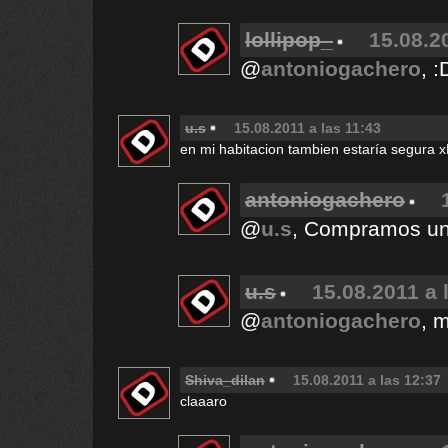
lollipop_
15.08.2
@
antoniogachero
, :
u.s
15.08.2011 a las 11:43
en mi habitacion tambien estaría segur
antoniogachero
@
u.s
, Compramos una
u.s
15.08.2011 a 
@
antoniogachero
, 
Shiva_dilan
15.08.2011 a las 12:37
claaaro