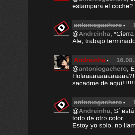
estampara el coche?
antoniogachero
@
Andreinha
, *Cierr
Ale, trabajo terminado
Andreinha
16.08.
@
antoniogachero
, 
Holaaaaaaaaaaaaa?!!!
sacadme de aquí!!!!!!!
antoniogachero
@
Andreinha
, Sí est
todo de otro color.
Estoy yo solo, no lla