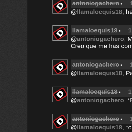
antoniogachero
@
llamaloequis18
, h
llamaloequis18
1
@
antoniogachero
, 
Creo que me has con
antoniogachero
@
llamaloequis18
, P
llamaloequis18
1
@
antoniogachero
, 
antoniogachero
@
llamaloequis18
, *