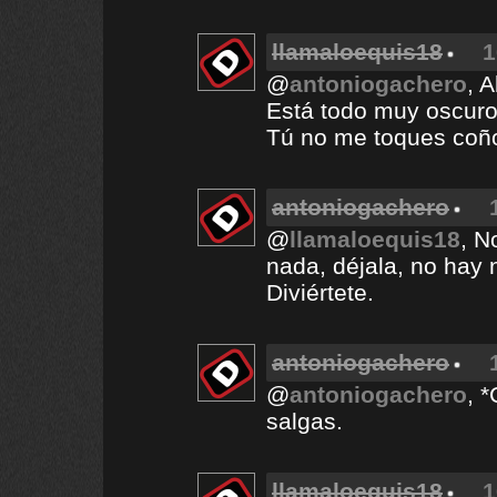
llamaloequis18
1
@
antoniogachero
, 
Está todo muy oscuro
Tú no me toques coño
antoniogachero
@
llamaloequis18
, N
nada, déjala, no hay
Diviértete.
antoniogachero
@
antoniogachero
, 
salgas.
llamaloequis18
1