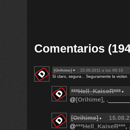
Comentarios (194
[Orihime]
15.08.2011 a las 09:15
Sí claro, segura... Seguramente la violan.
***Hell_KaiseR***
@
[Orihime]
, .______
[Orihime]
15.08.2
@
***Hell_KaiseR***
, 