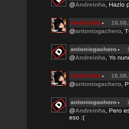
@
Andreinha
, Hazlo p
Andreinha
16.08.
@
antoniogachero
, 
antoniogachero
@
Andreinha
, Yo nun
Andreinha
16.08.
@
antoniogachero
, 
antoniogachero
@
Andreinha
, Pero e
eso :(