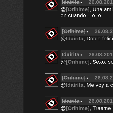
Idairita
26.08.201
@
[Orihime]
, Una ami
en cuando... e_é
[Orihime]
26.08.2
@
Idairita
, Doble feli
Idairita
26.08.201
@
[Orihime]
, Sexo, s
[Orihime]
26.08.2
@
Idairita
, Me voy a 
Idairita
26.08.201
@
[Orihime]
, Traeme 