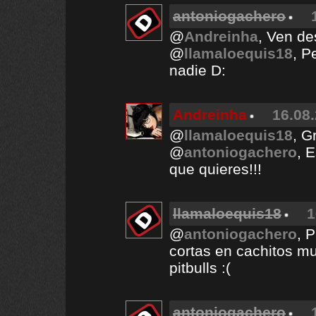
antoniogachero
@
Andreinha
, Ven de
@
llamaloequis18
, P
nadie D:
Andreinha
16.08.
@
llamaloequis18
, G
@
antoniogachero
, 
que quieres!!!
llamaloequis18
1
@
antoniogachero
, 
cortas en cachitos mu
pitbulls :(
antoniogachero