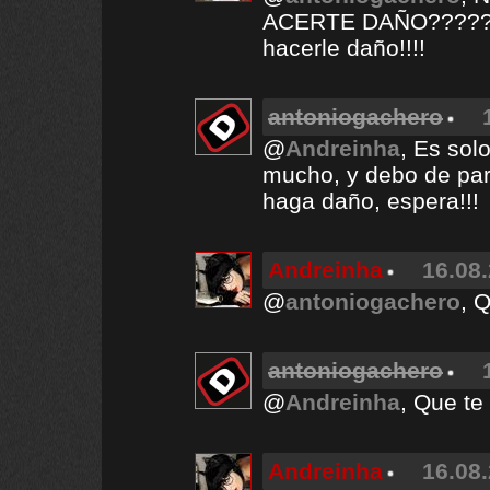
ACERTE DAÑO???????!
hacerle daño!!!!
antoniogachero
@
Andreinha
, Es sol
mucho, y debo de para
haga daño, espera!!!
Andreinha
16.08.
@
antoniogachero
, 
antoniogachero
@
Andreinha
, Que te 
Andreinha
16.08.