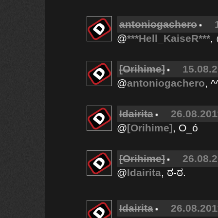
antoniogachero
@
***Hell_KaiseR***
,
[Orihime]
15.08.2
@
antoniogachero
, ^
Idairita
26.08.201
@
[Orihime]
, O_ó
[Orihime]
26.08.2
@
Idairita
, ಠ-ಠ.
Idairita
26.08.201