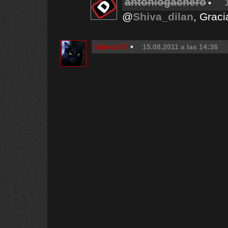
antoniogachero
@
Shiva_dilan
, Graci
Bulma272
15.08.2011 a las 14:36