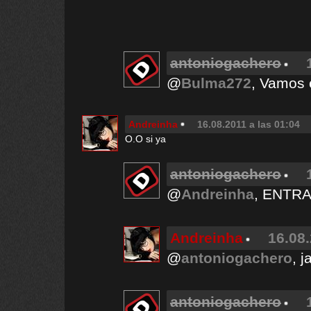
antoniogachero
@
Bulma272
, Vamos 
Andreinha
16.08.2011 a las 01:04
O.O si ya
antoniogachero
@
Andreinha
, ENTRA
Andreinha
16.08.
@
antoniogachero
, j
antoniogachero