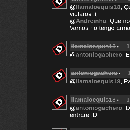
@
llamaloequis18
, Q
violaros :(
@
Andreinha
, Que no 
Vamos no tengo arma
llamaloequis18
1
@
antoniogachero
, 
antoniogachero
@
llamaloequis18
, P
llamaloequis18
1
@
antoniogachero
, 
entraré ;D