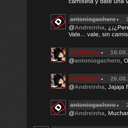
camiseta y date una 
antoniogachero
@
Andreinha
, ¿¡¿Per
Vale... vale, sin camis
Andreinha
16.08.
@
antoniogachero
, 
Andreinha
26.08.
@
Andreinha
, Jajaja 
antoniogachero
@
Andreinha
, Muchas