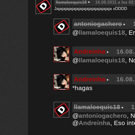
llamaloequis18
16.08.2011 a las 02
Jajajajajajajajajajajajajajajajaja xDDDD
antoniogachero
@
llamaloequis18
, E
Andreinha
16.08.
@
llamaloequis18
, N
Andreinha
16.08.
*hagas
llamaloequis18
1
@
antoniogachero
, 
@
Andreinha
, Eso int