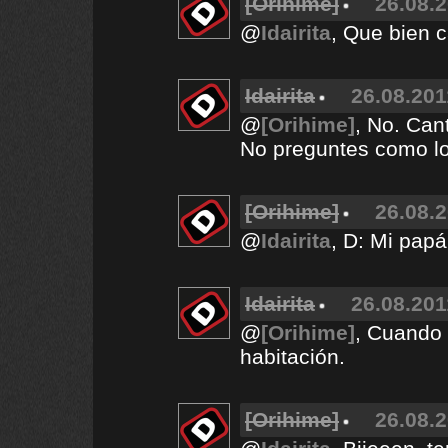
[Orihime]
26.08.2
@
Idairita
, Que bien c
Idairita
26.08.201
@
[Orihime]
, No. Can
No preguntes como lo 
[Orihime]
26.08.2
@
Idairita
, D: Mi papá
Idairita
26.08.201
@
[Orihime]
, Cuando 
habitación.
[Orihime]
26.08.2