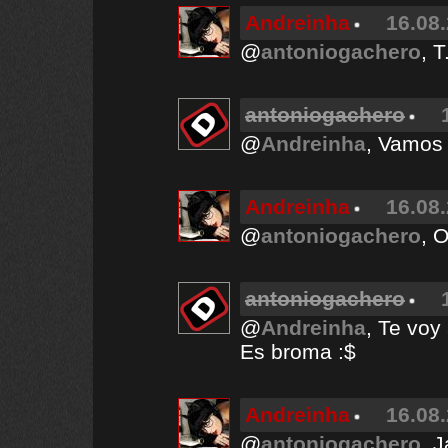
Andreinha
16.08.
@
antoniogachero
, T
antoniogachero
@
Andreinha
, Vamos 
Andreinha
16.08.
@
antoniogachero
, O
antoniogachero
@
Andreinha
, Te voy
Es broma :$
Andreinha
16.08.
@
antoniogachero
, 