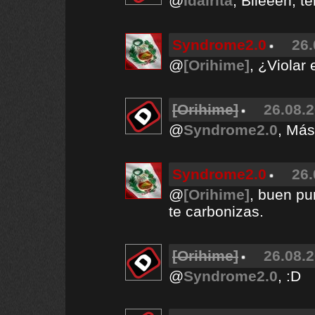
@
Idairita
, Biieeen, t
Syndrome2.0
26.
@
[Orihime]
, ¿Violar
[Orihime]
26.08.2
@
Syndrome2.0
, Más
Syndrome2.0
26.
@
[Orihime]
, buen pu
te carbonizas.
[Orihime]
26.08.2
@
Syndrome2.0
, :D