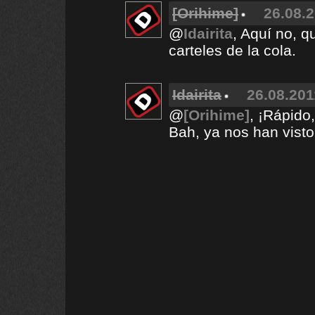
[Orihime]
26.08.2
@
Idairita
, Aquí no, q
carteles de la cola.
Idairita
26.08.201
@
[Orihime]
, ¡Rápido
Bah, ya nos han visto