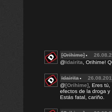
[Orihime]
26.08.2
@
Idairita
, Orihime! 
Idairita
26.08.201
@
[Orihime]
, Eres tú
efectos de la droga y 
Estás fatal, cariño.