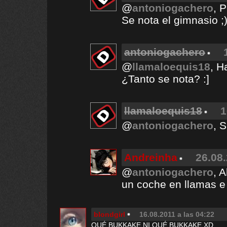
@
antoniogachero
, 
Se nota el gimnasio ;
antoniogachero
@
llamaloequis18
, H
¿Tanto se nota? :]
llamaloequis18
1
@
antoniogachero
, S
Andreinha
26.08.
@
antoniogachero
, 
un coche en llamas e i
blondgirl
16.08.2011 a las 04:22
QUÉ BUKKAKE NI QUÉ BUKKAKE XD