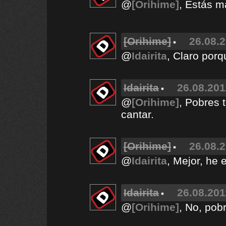
@
[Orihime]
, Estás m
[Orihime]
26.08.2
@
Idairita
, Claro porq
Idairita
26.08.201
@
[Orihime]
, Pobres 
cantar.
[Orihime]
26.08.2
@
Idairita
, Mejor, he 
Idairita
26.08.201
@
[Orihime]
, No, pob