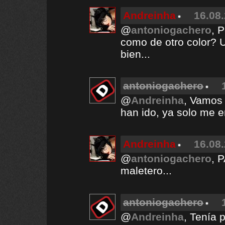
Andreinha
16.08.
@
antoniogachero
, 
como de otro color? U
bien...
antoniogachero
@
Andreinha
, Vamos 
han ido, ya solo me e
Andreinha
16.08.
@
antoniogachero
, 
maletero...
antoniogachero
@
Andreinha
, Tenía 