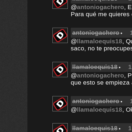
@
antoniogachero
, 
Para qué me quieres 
antoniogachero
@
llamaloequis18
, Q
saco, no te preocupes, 
llamaloequis18
1
@
antoniogachero
, 
que esto se empieza 
antoniogachero
@
llamaloequis18
, O
llamaloequis18
1