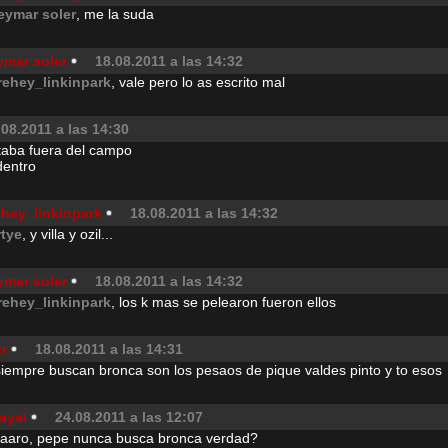
eymar soler
, me la suda
ymar soler
18.08.2011 a las 14:32
rehey_linkinpark
, vale pero lo as escrito mal
.08.2011 a las 14:30
taba fuera del campo
dentro
ehey_linkinpark
18.08.2011 a las 14:32
rtye
, y villa y ozil...
ymar soler
18.08.2011 a las 14:32
rehey_linkinpark
, los k mas se pelearon fueron ellos
r
18.08.2011 a las 14:31
 siempre buscan bronca son los pesaos de pique valdes pinto y to esos
ayai
24.08.2011 a las 12:07
aaaro, pepe nunca busca bronca verdad?