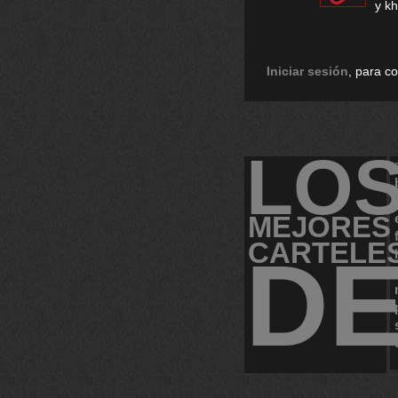
y k
Iniciar sesión
, para c
LO
MEJORES
CARTELE
D