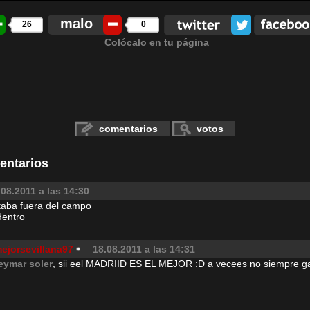
malo
26
0
Colócalo en tu página
comentarios
votos
entarios
.08.2011 a las 14:30
taba fuera del campo
dentro
mejorsevillana97
18.08.2011 a las 14:31
eymar soler
, sii eel MADRIID ES EL MEJOR :D a vecees no siempre 