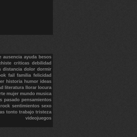
e
ausencia
ayuda
besos
chiste
criticas
debilidad
s
distancia
dolor
dormir
ook
fail
familia
felicidad
er
historia
humor
ideas
ad
literatura
llorar
locura
rte
mujer
mundo
musica
s
pasado
pensamientos
rock
sentimientos
sexo
tas
tonto
trabajo
tristeza
videojuegos