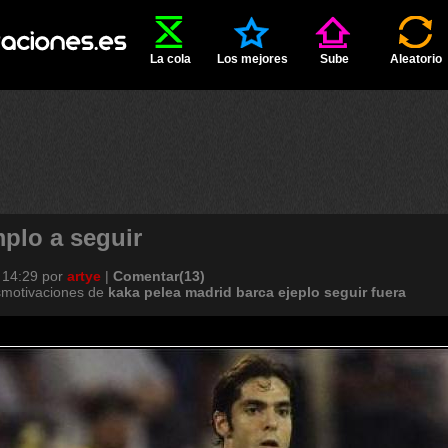
La cola
Los mejores
Sube
Aleatorio
mplo a seguir
 14:29
por
artye
|
Comentar(13)
smotivaciones de
kaka
pelea
madrid
barca
ejeplo
seguir
fuera