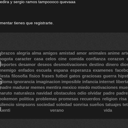
hedira y sergio ramos tampoooco quevaaa
omentar tienes que registrarte.
S
abrazos
alegria
alma
amigos
amistad
amor
animales
anime
art
bogota
caracter
casa
celos
cine
comida
confianza
corazon
deportes
desamor
deseos
desmotivaciones
destino
dinero
dio
enemigo
enfados
escuela
espana
esperanza
examenes
faceb
fiesta
filosofia
fisico
frases
futbol
gatos
graciosas
guerra
hipst
S
E
idioma
ignorancia
imaginacion
imposible
infancia
internet
libert
madre
madurar
memes
mentira
mexico
miedo
motivaciones
mue
naruto
naturaleza
navidad
obstaculos
odio
olvidar
padre
padre
pokemon
politica
problemas
promesas
recuerdos
religion
risa
silencio
simpsons
sociedad
soledad
sonrisa
sueños
tatuajes
te
tuenti
verano
vida