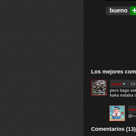
bueno
Los mejores com
artye
18
pero tiago es
kaka estaba 
la
@
n
Comentarios (13)