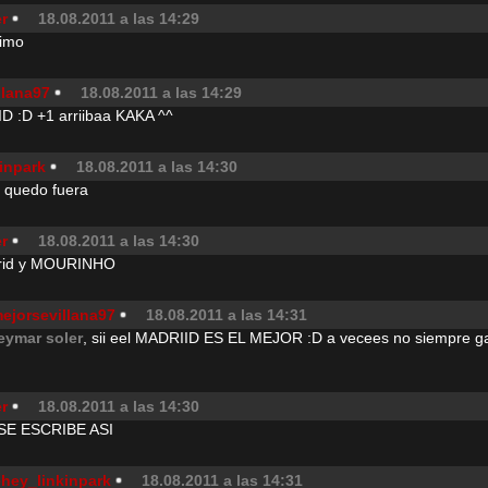
r
18.08.2011 a las 14:29
simo
llana97
18.08.2011 a las 14:29
 :D +1 arriibaa KAKA ^^
inpark
18.08.2011 a las 14:30
n quedo fuera
r
18.08.2011 a las 14:30
drid y MOURINHO
mejorsevillana97
18.08.2011 a las 14:31
eymar soler
, sii eel MADRIID ES EL MEJOR :D a vecees no siempre 
r
18.08.2011 a las 14:30
SE ESCRIBE ASI
ehey_linkinpark
18.08.2011 a las 14:31