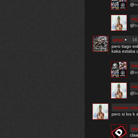
@
n
ne
@
b
artye
18
pero tiago es
kaka estaba 
br
@
a
ne
@
b
neymar sole
pero si los k
aiy
cla