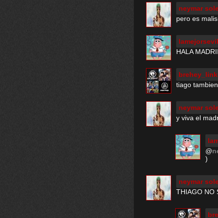
neymar sole
pero es mali
lamejorsevi
HALA MADRIID
brehey_link
tiago tambie
neymar sole
y viva el ma
la
@
n
)
neymar sole
THIAGO NO 
br