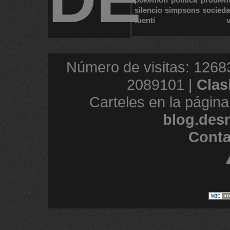
silencio
simpsons
socied
tuenti
Número de visitas: 1268
2089101 |
Clas
Carteles en la página
blog.des
Conta