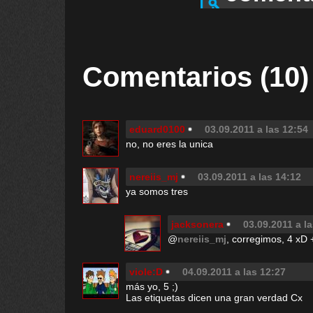
Comentarios (10)
eduard0100
03.09.2011 a las 12:54
no, no eres la unica
nereiis_mj
03.09.2011 a las 14:12
ya somos tres
jacksonera
03.09.2011 a l
@
nereiis_mj
, corregimos, 4 xD 
viole:D
04.09.2011 a las 12:27
más yo, 5 ;)
Las etiquetas dicen una gran verdad Cx