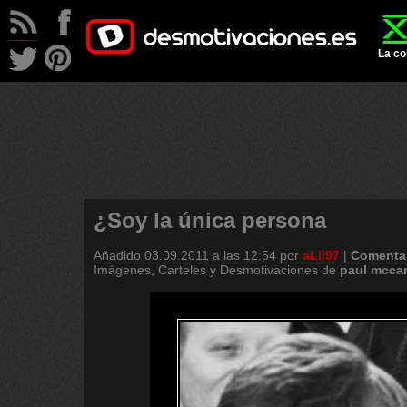
La co
¿Soy la única persona
Añadido
03.09.2011 a las 12:54
por
aLii97
|
Comentar
Imágenes, Carteles y Desmotivaciones de
paul
mccar