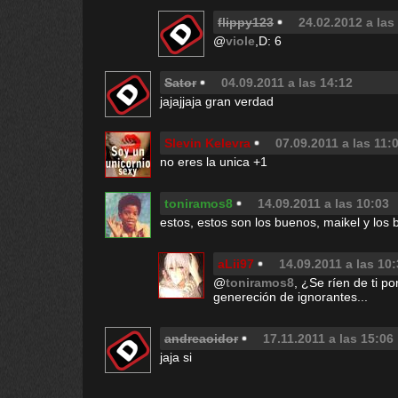
flippy123
24.02.2012 a las
@
viole
,D: 6
Sator
04.09.2011 a las 14:12
jajajjaja gran verdad
Slevin Kelevra
07.09.2011 a las 11:
no eres la unica +1
toniramos8
14.09.2011 a las 10:03
estos, estos son los buenos, maikel y los 
aLii97
14.09.2011 a las 10
@
toniramos8
, ¿Se ríen de ti 
genereción de ignorantes...
andreaoidor
17.11.2011 a las 15:06
jaja si