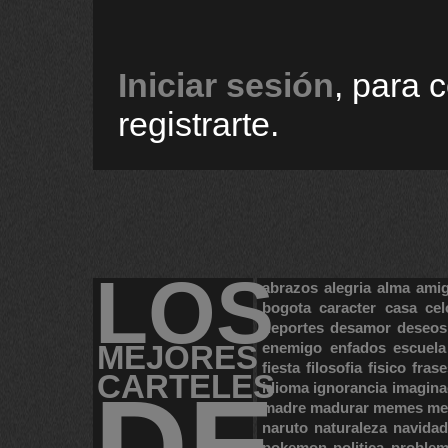
Iniciar sesión
, para 
registrarte.
LOS
abrazos
alegria
alma
ami
bogota
caracter
casa
cel
deportes
desamor
deseos
MEJORES
enemigo
enfados
escuela
fiesta
filosofia
fisico
frase
CARTELES
DE
idioma
ignorancia
imagina
madre
madurar
memes
me
naruto
naturaleza
navidad
pokemon
politica
proble