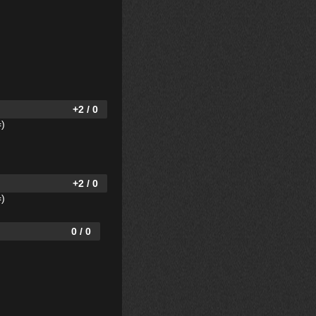
+2 / 0
=)
+2 / 0
=)
0 / 0