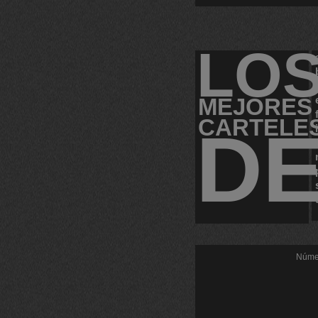
LO
MEJORES
CARTELE
D
Númer