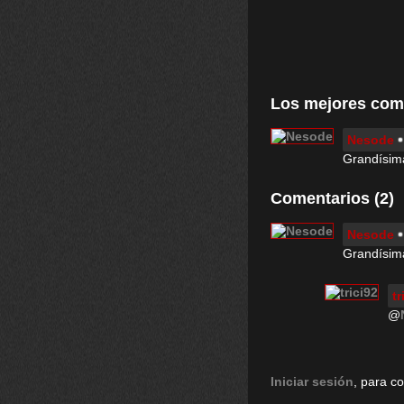
Los mejores com
Nesode
Grandísima
Comentarios (2)
Nesode
Grandísima
tr
@
Iniciar sesión
, para c