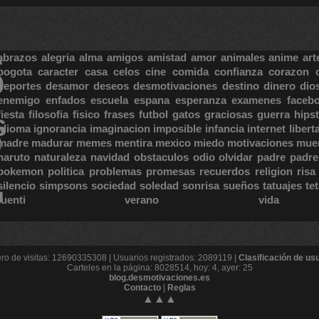
S
abrazos
alegria
alma
amigos
amistad
amor
animales
anime
art
bogota
caracter
casa
celos
cine
comida
confianza
corazon
deportes
desamor
deseos
desmotivaciones
destino
dinero
dio
enemigo
enfados
escuela
espana
esperanza
examenes
faceb
fiesta
filosofia
fisico
frases
futbol
gatos
graciosas
guerra
hipst
S
E
idioma
ignorancia
imaginacion
imposible
infancia
internet
libert
madre
madurar
memes
mentira
mexico
miedo
motivaciones
mue
naruto
naturaleza
navidad
obstaculos
odio
olvidar
padre
padre
pokemon
politica
problemas
promesas
recuerdos
religion
risa
silencio
simpsons
sociedad
soledad
sonrisa
sueños
tatuajes
te
tuenti
verano
vida
o de visitas: 12690335308 | Usuarios registrados: 2089119 |
Clasificación de us
Carteles en la página: 8028514, hoy: 4, ayer: 25
blog.desmotivaciones.es
Contacto
|
Reglas
▲▲▲