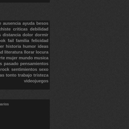
e
ausencia
ayuda
besos
chiste
criticas
debilidad
s
distancia
dolor
dormir
ook
fail
familia
felicidad
er
historia
humor
ideas
ad
literatura
llorar
locura
rte
mujer
mundo
musica
s
pasado
pensamientos
rock
sentimientos
sexo
tas
tonto
trabajo
tristeza
videojuegos
uarios