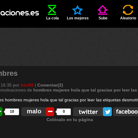
La cola
Los mejores
Sube
Aleatorio
mbres
 16:35
por
trici92
|
Comentar(2)
smotivaciones de
hombres
mujeres
hola
que
tal
gracias
por
leer
las
malo
10
0
Colócalo en tu página