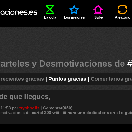
La cola
Los mejores
Sube
Aleatorio
arteles y Desmotivaciones de
recientes gracias
|
Puntos gracias
|
Comentarios gr
rde que llegues,
 11:58
por
tryshsolis
|
Comentar(950)
smotivaciones de
cartel
200
wiiiiiiiii
hare
una
dedicatoria
en
el
sigui