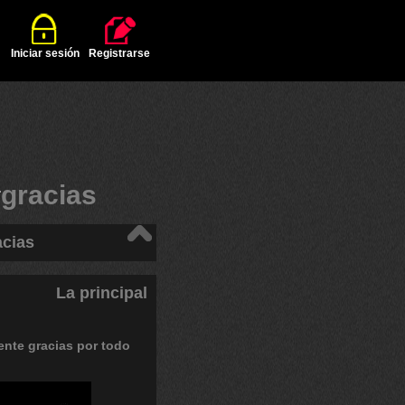
Iniciar sesión
Registrarse
#
gracias
acias
La principal
ente
gracias
por
todo