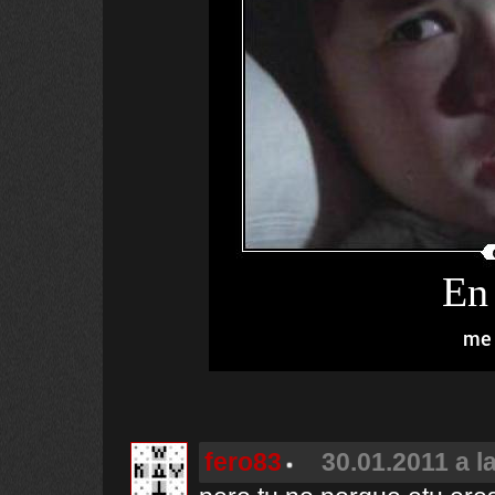
En 
me 
fero83
30.01.2011 a l