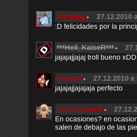
Aiii papa
27.12.2010 a
:D felicidades por la princip
***Hell_KaiseR***
27.
jajajajjajaj troll buen
kikex92
27.12.2010 a 
jajajajjajajaja perfecto
kalicoscopico
27.12.
En ocasiones? en ocasion
salen de debajo de las pi