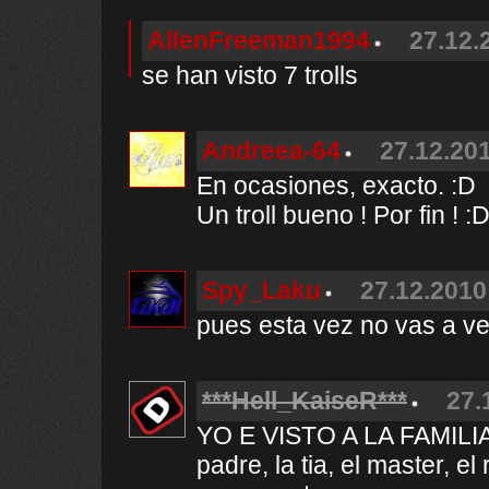
AllenFreeman1994
27.12.
se han visto 7 trolls
Andreea-64
27.12.201
En ocasiones, exacto. :D
Un troll bueno ! Por fin ! :
Spy_Laku
27.12.2010
pues esta vez no vas a ver
***Hell_KaiseR***
27.
YO E VISTO A LA FAMILIA
padre, la tia, el master, el 