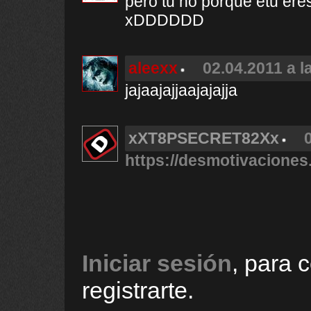
pero tu no porque etu ere
xDDDDDD
aleexx
02.04.2011 a l
jajaajajjaajajajja
xXT8PSECRET82Xx
https://desmotivaciones
Iniciar sesión
, para 
registrarte.