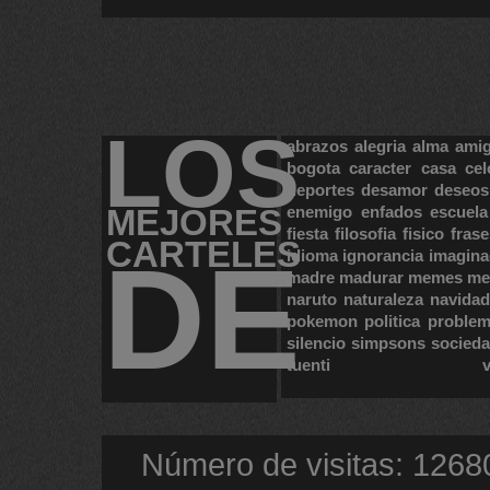
LOS
abrazos
alegria
alma
ami
bogota
caracter
casa
cel
deportes
desamor
deseos
MEJORES
enemigo
enfados
escuela
fiesta
filosofia
fisico
frase
CARTELES
DE
idioma
ignorancia
imagina
madre
madurar
memes
me
naruto
naturaleza
navidad
pokemon
politica
proble
silencio
simpsons
socied
tuenti
Número de visitas: 1268