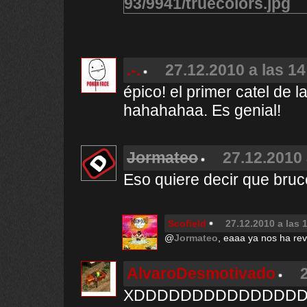
.-.
27.12.2010 a las 14
épico! el primer catel de l
hahahahaa. Es genial!
Jormateo
27.12.2010 
Eso quiere decir que bruce 
Scofield
27.12.2010 a las 
@
Jormateo
, eaaa ya nos ha reve
AlvaroDesmotivado
XDDDDDDDDDDDDDDDDD