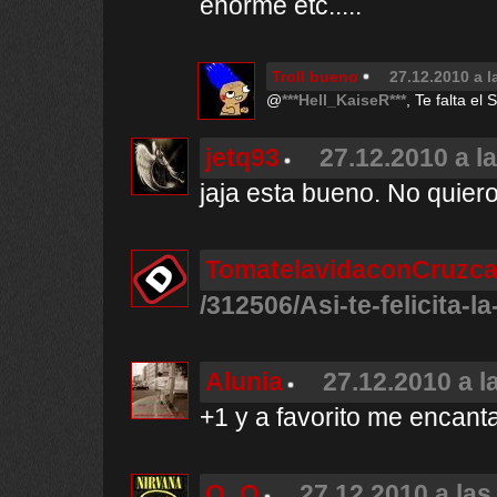
enorme etc.....
Troll bueno
27.12.2010 a l
@
***Hell_KaiseR***
, Te falta el
jetq93
27.12.2010 a l
jaja esta bueno. No quiero
TomatelavidaconCruzc
/312506/Asi-te-felicita-l
Alunia
27.12.2010 a l
+1 y a favorito me encanta
O_O
27.12.2010 a las