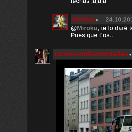
fechas jajaja
Kixking
24.10.20
@
Miroku
, te lo daré
Pues que tíos...
ramon-antiremontadas