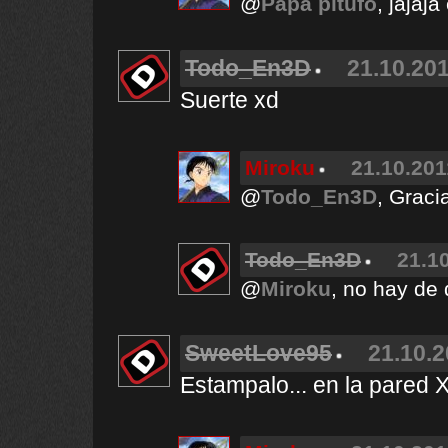
@
Papa pitufo
, jajaj
Todo_En3D
21.10.201
Suerte xd
Miroku
21.10.201
@
Todo_En3D
, Graci
Todo_En3D
21.10
@
Miroku
, no hay de 
SweetLove95
21.10.2
Estampalo... en la pared 