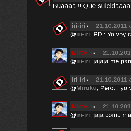
Buaaaa!!! Que suicidaaaa!
iri-iri
21.10.2011 
@
iri-iri
, PD.: Yo voy 
Miroku
21.10.201
@
iri-iri
, jajaja me pa
iri-iri
21.10.2011 
@
Miroku
, Pero... yo
Miroku
21.10.201
@
iri-iri
, jaja como ma