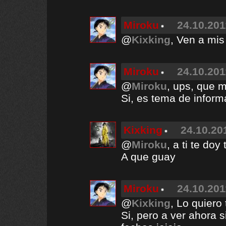
Miroku
24.10.201
@
Kixking
, Ven a mi
Miroku
24.10.201
@
Miroku
, ups, que m
Si, es tema de informa
Kixking
24.10.20
@
Miroku
, a ti te doy
A que guay
Miroku
24.10.201
@
Kixking
, Lo quiero
Si, pero a ver ahora 