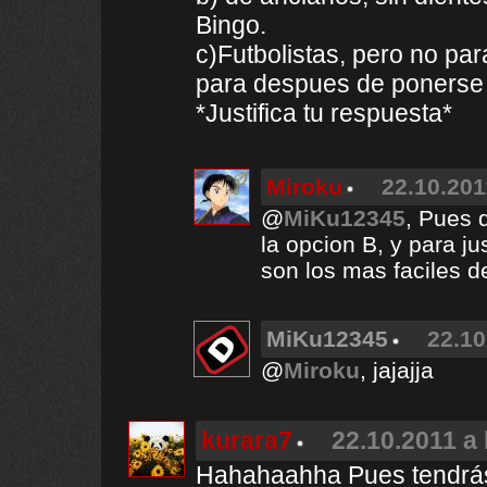
Bingo.
c)Futbolistas, pero no par
para despues de ponerse
*Justifica tu respuesta*
Miroku
22.10.201
@
MiKu12345
, Pues 
la opcion B, y para ju
son los mas faciles de
MiKu12345
22.10
@
Miroku
, jajajja
kurara7
22.10.2011 a 
Hahahaahha Pues tendrás 