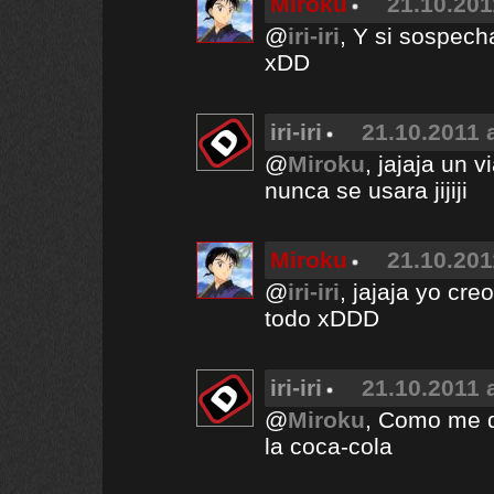
Miroku
21.10.201
@
iri-iri
, Y si sospec
xDD
iri-iri
21.10.2011 
@
Miroku
, jajaja un 
nunca se usara jijiji
Miroku
21.10.201
@
iri-iri
, jajaja yo cre
todo xDDD
iri-iri
21.10.2011 
@
Miroku
, Como me d
la coca-cola