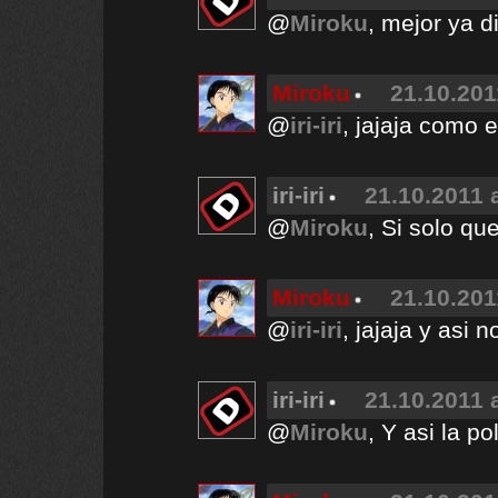
@
Miroku
, mejor ya d
Miroku
21.10.201
@
iri-iri
, jajaja como 
iri-iri
21.10.2011 
@
Miroku
, Si solo qu
Miroku
21.10.201
@
iri-iri
, jajaja y asi
iri-iri
21.10.2011 
@
Miroku
, Y asi la p