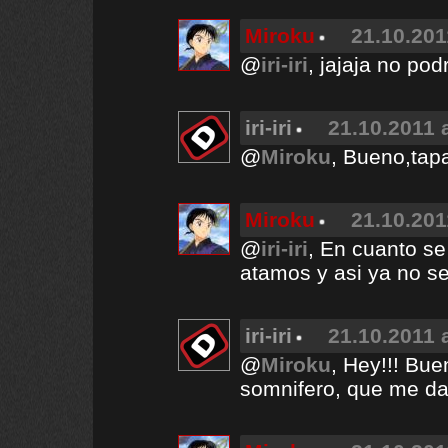
Miroku
21.10.201
@
iri-iri
, jajaja no po
iri-iri
21.10.2011 
@
Miroku
, Bueno,tapa
Miroku
21.10.201
@
iri-iri
, En cuanto se
atamos y asi ya no s
iri-iri
21.10.2011 
@
Miroku
, Hey!!! Bue
somnifero, que me d