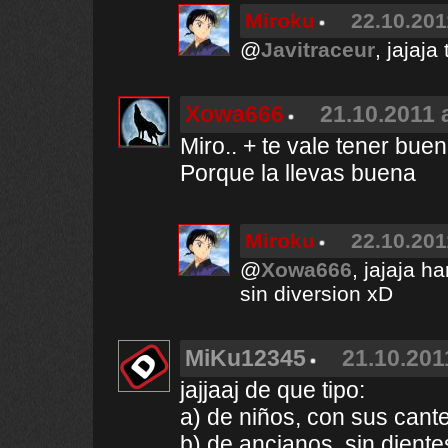
Miroku
22.10.201
@
Javitraceur
, jajaja
Xowa666
21.10.2011 
Miro.. + te vale tener bu
Porque la llevas buena
Miroku
22.10.201
@
Xowa666
, jajaja 
sin diversion xD
MiKu12345
21.10.201
jajjaaj de que tipo:
a) de niños, con sus cant
b) de ancianos, sin diente