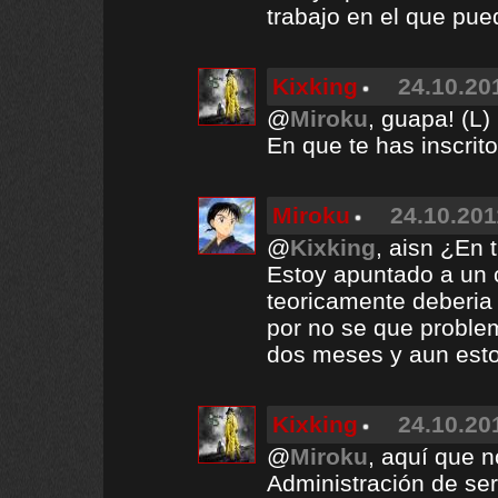
trabajo en el que pue
Kixking
24.10.20
@
Miroku
, guapa! (L)
En que te has inscrit
Miroku
24.10.201
@
Kixking
, aisn ¿En t
Estoy apuntado a un 
teoricamente deberi
por no se que problem
dos meses y aun esto
Kixking
24.10.20
@
Miroku
, aquí que 
Administración de se