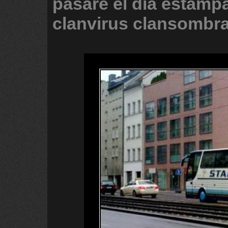
pasare
el
dia
estamp
clanvirus
clansombr