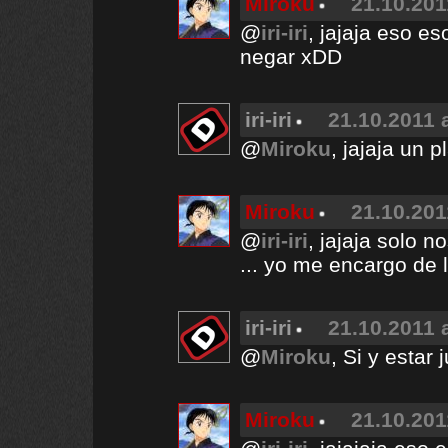
Miroku
21.10.201
@
iri-iri
, jajaja eso e
negar xDD
iri-iri
21.10.2011 
@
Miroku
, jajaja un p
Miroku
21.10.201
@
iri-iri
, jajaja solo 
... yo me encargo de 
iri-iri
21.10.2011 
@
Miroku
, Si y estar
Miroku
21.10.201