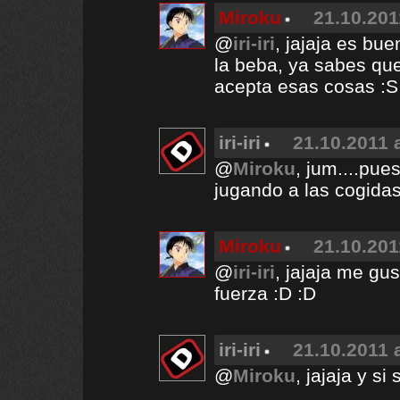
Miroku
21.10.201
@
iri-iri
, jajaja es bu
la beba, ya sabes que
acepta esas cosas :S
iri-iri
21.10.2011 
@
Miroku
, jum....pue
jugando a las cogidas 
Miroku
21.10.201
@
iri-iri
, jajaja me gus
fuerza :D :D
iri-iri
21.10.2011 
@
Miroku
, jajaja y si