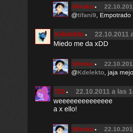
Miroku
22.10.201
@
tifani9
, Empotrado e
Kdelekto
22.10.2011 
Miedo me da xDD
Miroku
22.10.201
@
Kdelekto
, jaja me
f10
22.10.2011 a las 
weeeeeeeeeeeeee
a x ello!
Miroku
22.10.201