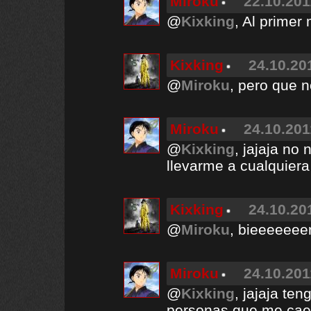
Miroku
22.10.201
@
Kixking
, Al primer
Kixking
24.10.20
@
Miroku
, pero que n
Miroku
24.10.201
@
Kixking
, jajaja no
llevarme a cualquier
Kixking
24.10.20
@
Miroku
, bieeeeeee
Miroku
24.10.201
@
Kixking
, jajaja te
personas que me cae