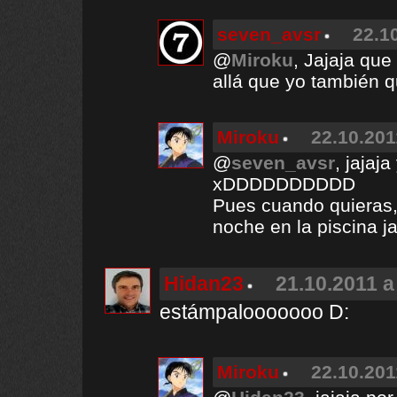
seven_avsr
22.1
@
Miroku
, Jajaja que
allá que yo también q
Miroku
22.10.201
@
seven_avsr
, jajaj
xDDDDDDDDDD
Pues cuando quieras,
noche en la piscina ja
Hidan23
21.10.2011 a
estámpalooooooo D:
Miroku
22.10.201