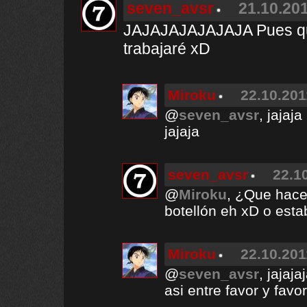
seven_avsr
21.10.201
JAJAJAJAJAJAJA Pues qu
trabajaré xD
Miroku
22.10.201
@
seven_avsr
, jajaj
jajaja
seven_avsr
22.1
@
Miroku
, ¿Que hace
botellón eh xD o esta
Miroku
22.10.201
@
seven_avsr
, jajaj
asi entre favor y fa