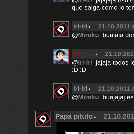
@
iri-iri
, jajajaja eso
que salga como lo t
iri-iri
21.10.2011 
@
Miroku
, buajaja d
Miroku
21.10.201
@
iri-iri
, jajaja todos
:D :D
iri-iri
21.10.2011 
@
Miroku
, buajajaj e
Papa pitufo
21.10.201