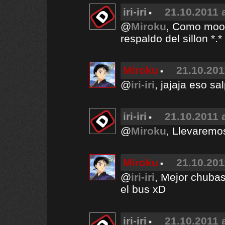
iri-iri
21.10.2011 
@
Miroku
, Como mooo
respaldo del sillon *.*
Miroku
21.10.201
@
iri-iri
, jajaja eso sa
iri-iri
21.10.2011 
@
Miroku
, Llevaremo
Miroku
21.10.201
@
iri-iri
, Mejor chubas
el bus xD
iri-iri
21.10.2011 