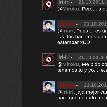
iri-iri
21.10.2011 
@
Miroku
, Pero... a
Miroku
21.10.201
@
iri-iri
, Pues ... es 
los dos hacemos una 
estampar xDD
iri-iri
21.10.2011 
@
Miroku
, Me pido co
tenemos tu y yo.... e.
Miroku
21.10.201
@
iri-iri
, jaja mejor c
para que cuando me 