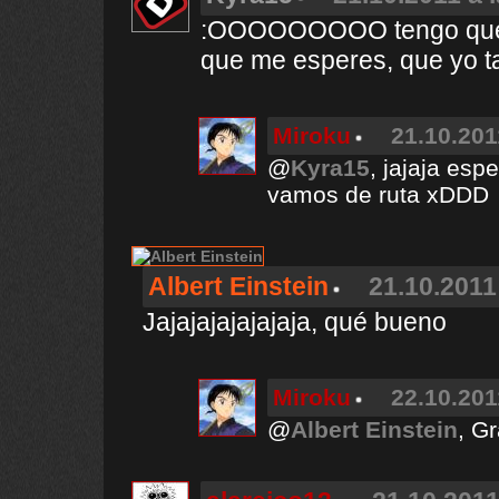
:OOOOOOOOO tengo que ave
que me esperes, que yo 
Miroku
21.10.201
@
Kyra15
, jajaja esp
vamos de ruta xDDD
Albert Einstein
21.10.2011
Jajajajajajajaja, qué bueno
Miroku
22.10.201
@
Albert Einstein
, G