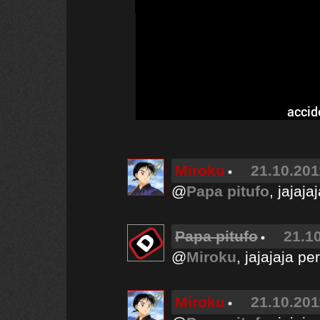
accid
Miroku
21.10.201
@
Papa pitufo
, jajaj
Papa pitufo
21.10
@
Miroku
, jajajaja p
Miroku
21.10.201