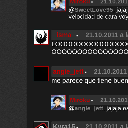
Miroku
21.10.201
@
SweetLove95
, jaj
velocidad de cara vo
_isma_
21.10.2011 a 
LOOOOOOOOOOOOOO
OOOOOOOOOOOOOOO
angie_jett
21.10.2011 
me parece que tiene buen
Miroku
21.10.201
@
angie_jett
, jajaja
Kyra15
21.10.2011 a 