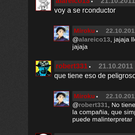
alareico13
21.10.2011
voy a se rconductor
Miroku
22.10.201
@
alareico13
, jajaja
jajaja
robert331
21.10.2011 
que tiene eso de peligroso
Miroku
22.10.201
@
robert331
, No tien
la compañia, que sim
puede malinterpretar