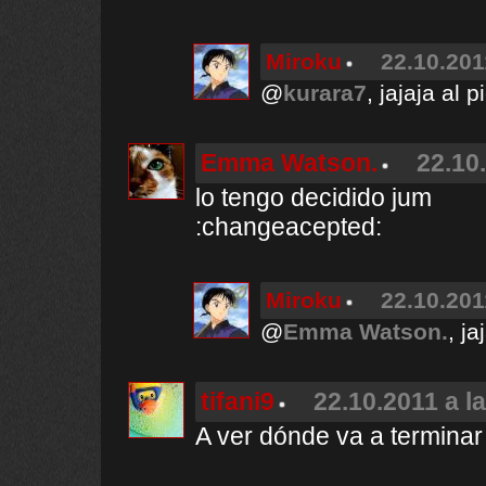
Miroku
22.10.201
@
kurara7
, jajaja al
Emma Watson.
22.10
lo tengo decidido jum
:changeacepted:
Miroku
22.10.201
@
Emma Watson.
, j
tifani9
22.10.2011 a l
A ver dónde va a termina