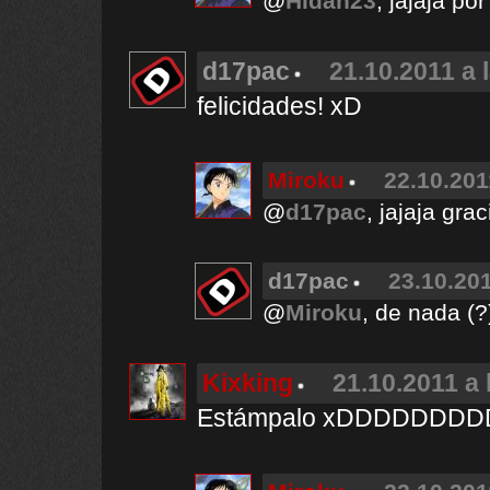
@
Hidan23
, jajaja p
d17pac
21.10.2011 a 
felicidades! xD
Miroku
22.10.201
@
d17pac
, jajaja gr
d17pac
23.10.201
@
Miroku
, de nada (?
Kixking
21.10.2011 a 
Estámpalo xDDDDDDD