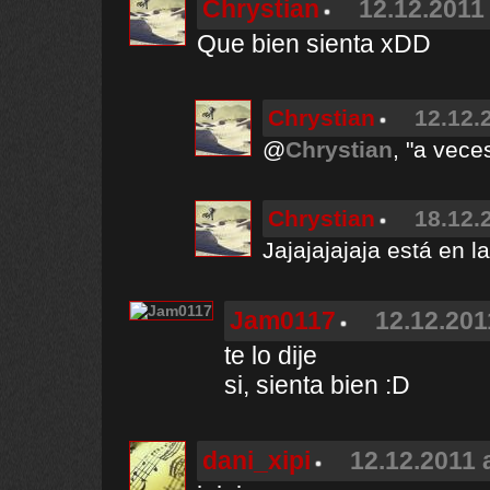
Chrystian
12.12.2011 
Que bien sienta xDD
Chrystian
12.12.
@
Chrystian
, "a vece
Chrystian
18.12.
Jajajajajaja está en la
Jam0117
12.12.201
te lo dije
si, sienta bien :D
dani_xipi
12.12.2011 