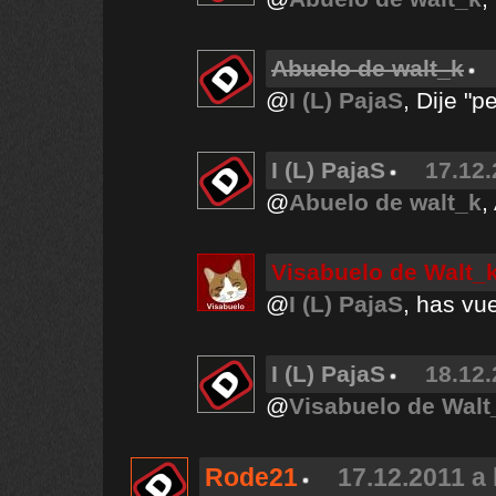
Abuelo de walt_k
@
I (L) PajaS
, Dije "p
I (L) PajaS
17.12.
@
Abuelo de walt_k
,
Visabuelo de Walt_
@
I (L) PajaS
, has vu
I (L) PajaS
18.12.
@
Visabuelo de Walt
Rode21
17.12.2011 a 