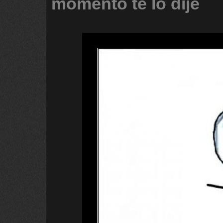
momento
te
lo
dije