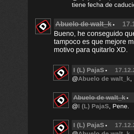
tiene fecha de caduc
Abuelo de walt_k
17.
Bueno, he conseguido que
tampoco es que mejore m
motivo para quitarlo XD.
I (L) PajaS
17.12.
@
Abuelo de walt_k
,
Abuelo de walt_k
@
I (L) PajaS
, Pene.
I (L) PajaS
17.12.
@
Abuelo de walt_k
,