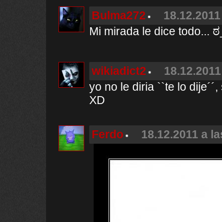
Bulma272
18.12.2011
Mi mirada le dice todo... 
wikiadict2
18.12.2011
yo no le diria ``te lo dije´
XD
Ferdo
18.12.2011 a la