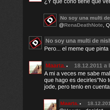
¿Y qué coño tiene que ver 
No soy una multi de
@
RenaDeathNote
, Q
No soy una multi de nis
Pero... el meme que pinta
Maarta.
18.12.2011 a 
A mi a veces me sabe mal 
que hago es decirles"No te
jode, pero tenlo en cuenta
Maarta.
18.12.201