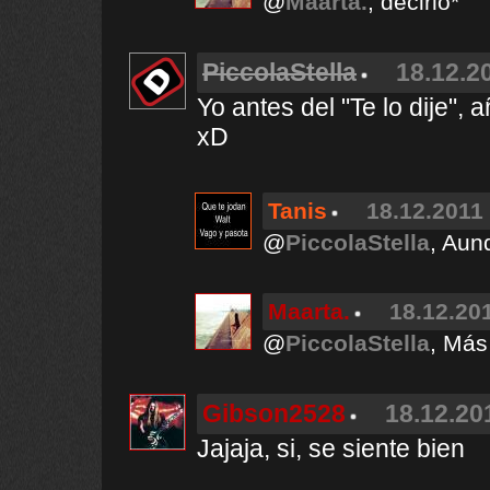
@
Maarta.
, decirlo*
PiccolaStella
18.12.2
Yo antes del "Te lo dije", 
xD
Tanis
18.12.2011 
@
PiccolaStella
, Aun
Maarta.
18.12.201
@
PiccolaStella
, Más
Gibson2528
18.12.20
Jajaja, si, se siente bien