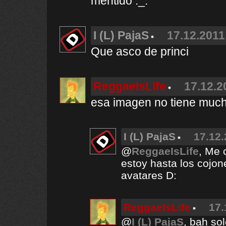
mentido ._.
I (L) PajaS
17.12.2011
Que asco de princi
ReggaeIsLife
17.12.2
esa imagen no tiene mucho
I (L) PajaS
17.12.
@
ReggaeIsLife
, Me 
estoy hasta los cojon
avatares D:
ReggaeIsLife
17.
@
I (L) PajaS
, bah so