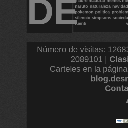
DE
madre
madurar
memes
me
naruto
naturaleza
navidad
pokemon
politica
proble
silencio
simpsons
socied
tuenti
Número de visitas: 1268
2089101 |
Clas
Carteles en la página
blog.des
Conta