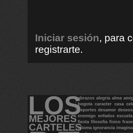
Iniciar sesión
, para 
registrarte.
LOS
abrazos
alegria
alma
ami
bogota
caracter
casa
cel
deportes
desamor
deseos
MEJORES
enemigo
enfados
escuela
fiesta
filosofia
fisico
frase
CARTELES
idioma
ignorancia
imagina