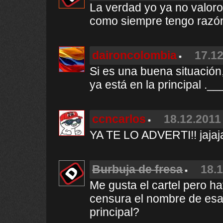
La verdad yo ya no valor
como siempre tengo razón
daironcolombia
17.12
Si es una buena situación,
ya está en la principal ._
ccncarlos
18.12.2011 
YA TE LO ADVERTI!! jajaj
Burbuja de fresa
18.1
Me gusta el cartel pero ha
censura el nombre de es
principal?