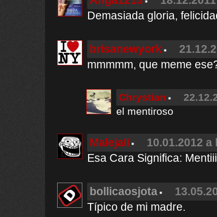
Anga1213
18.12.2011
Demasiada gloria, felicid
brisanewyork
21.12.2
mmmmm, que meme ese? 
Chrystian
22.12.
el mentiroso
MalejaII
10.01.2012 a 
Esa Cara Significa: Menti
bollicaosjota
13.05.20
Típico de mi madre.