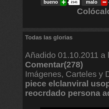
bueno
malo
2141
Colócal
Todas las glorias
Añadido
01.10.2011 a 
Comentar(278)
Imágenes, Carteles y
piece
elclanviral
uso
reocrdado
persona
a