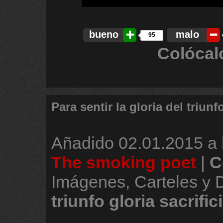
bueno
malo
95
Colócal
Para sentir la gloria del triunf
Añadido
02.01.2015 a 
The smoking poet
|
C
Imágenes, Carteles y
triunfo
gloria
sacrific