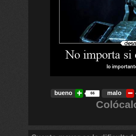
bueno
malo
66
Colócal