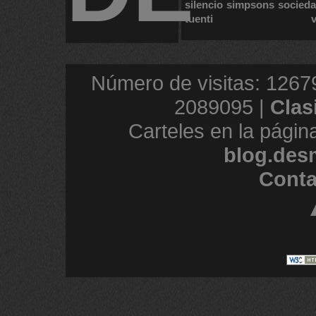
silencio
simpsons
socied
tuenti
Número de visitas: 1267
2089095 |
Clas
Carteles en la págin
blog.des
Conta