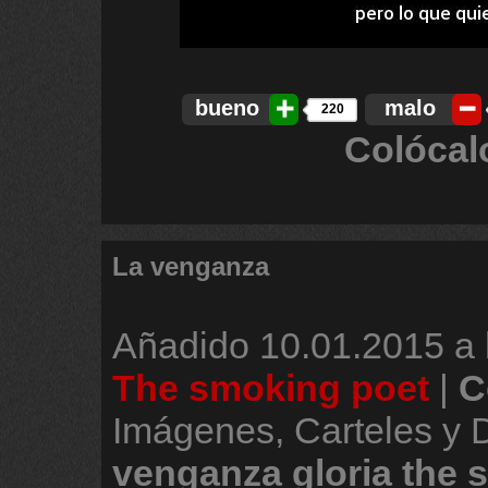
bueno
malo
220
Colócal
La venganza
Añadido
10.01.2015 a 
The smoking poet
|
C
Imágenes, Carteles y
venganza
gloria
the