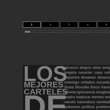
1
2
3
4
5
11
12
13
14
85
LOS
abrazos
alegria
alma
ami
bogota
caracter
casa
cel
deportes
desamor
deseos
MEJORES
enemigo
enfados
escuela
fiesta
filosofia
fisico
frase
CARTELES
DE
idioma
ignorancia
imagina
madre
madurar
memes
me
naruto
naturaleza
navidad
pokemon
politica
proble