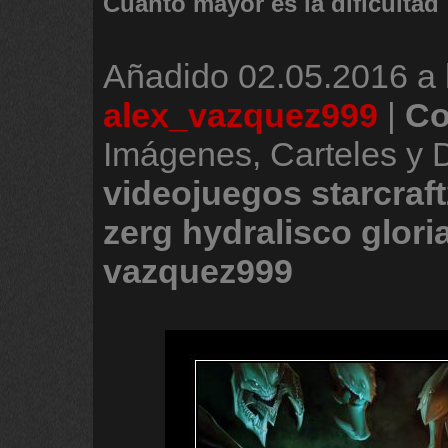
Cuanto mayor es la dificultad
Añadido
02.05.2016 a 
alex_vazquez999
|
Co
Imágenes, Carteles y 
videojuegos
starcraf
zerg
hydralisco
glori
vazquez999