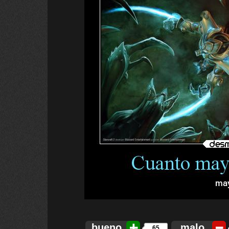
bueno
malo
65