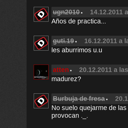
ugn2010
14.12.2011 a
Años de practica...
guti.19
16.12.2011 a l
les aburrimos u.u
atten
20.12.2011 a la
madurez?
Burbuja de fresa
20.1
No suelo quejarme de las
provocan ._.