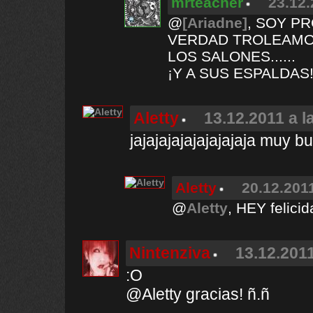
mrteacher
23.12.
@
[Ariadne]
, SOY P
VERDAD TROLEAMOS
LOS SALONES......
¡Y A SUS ESPALDAS
Aletty
13.12.2011 a l
jajajajajajajajajaja muy b
Aletty
20.12.2011
@
Aletty
, HEY felicid
Nintenziva
13.12.2011
:O
@Aletty gracias! ñ.ñ