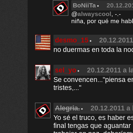
BoNiiTa
20.12.20
@
alwayscool
, -.-
niña, por qué me habla
desmo_15
20.12.2011
no duermas en toda la no
sel_yo
20.12.2011 a l
Se convencen..."piensa en
tristes,..."
Alegria.
20.12.2011 a 
Yo sé el truco, es haber 
final tengas que aguantar