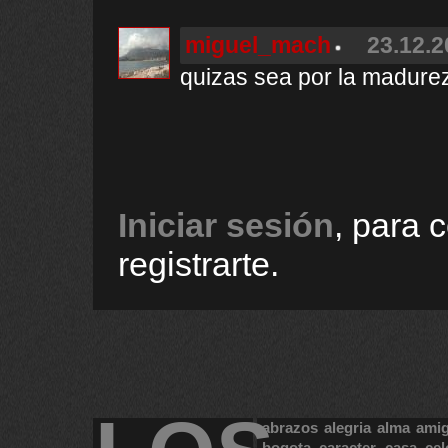
miguel_mach
23.12.2
quizas sea por la madurez
Iniciar sesión
, para 
registrarte.
abrazos
alegria
alma
ami
bogota
caracter
casa
cel