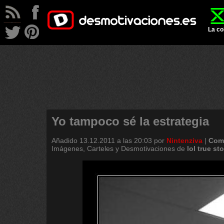
La co
Yo tampoco sé la estrategia
Añadido
13.12.2011 a las 20:03
por
Nintenziva
|
Come
Imágenes, Carteles y Desmotivaciones de
lol
true
sto