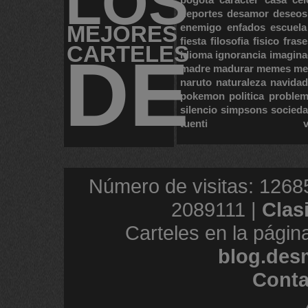
LOS
deportes
desamor
deseos
MEJORES
enemigo
enfados
escuela
fiesta
filosofia
fisico
frase
CARTELES
DE
idioma
ignorancia
imagina
madre
madurar
memes
me
naruto
naturaleza
navidad
pokemon
politica
proble
silencio
simpsons
socied
tuenti
Número de visitas: 1268
2089111 |
Clas
Carteles en la págin
blog.des
Conta