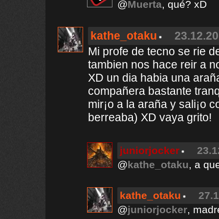
@
Muerta
, qué? xD
kathe_otaku
23.12.20
Mi profe de tecno se rie d
tambien nos hace reir a no
XD un dia habia una arañ
compañera bastante tranqu
mir¡o a la araña y sali¡o 
berreaba) XD vaya grito!
juniorjocker
23.1
@
kathe_otaku
, a qu
kathe_otaku
27.1
@
juniorjocker
, madr