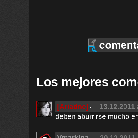
coment
Los mejores com
[Ariadne]
13.12.2011 
deben aburrirse mucho en
Vmarkina
20.12.2011 