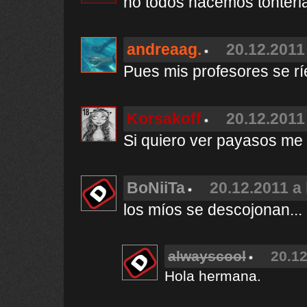
no todos hacemos tonteria
andreaag.
20.12.2011
Pues mis profesores se rí
Korsakoff
20.12.2011
Si quiero ver payasos me v
BoNiiTa
20.12.2011 a 
los míos se descojonan..
alwayscool
20.12
Hola hermana.