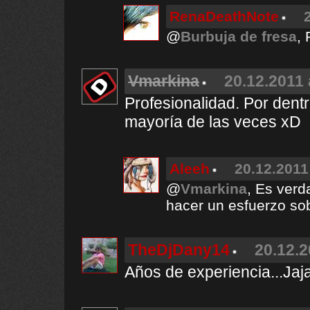
RenaDeathNote
@
Burbuja de fresa
,
Vmarkina
20.12.2011 
Profesionalidad. Por dent
mayoría de las veces xD
Aleeh
20.12.2011
@
Vmarkina
, Es verd
hacer un esfuerzo so
TheDjDany14
20.12.2
Años de experiencia...Jaja