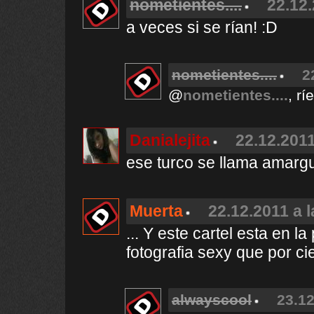
nometientes....
22.12.
a veces si se rían! :D
nometientes....
2
@
nometientes....
, rí
Danialejita
22.12.2011
ese turco se llama amarg
Muerta
22.12.2011 a 
... Y este cartel esta en la
fotografia sexy que por ci
alwayscool
23.12