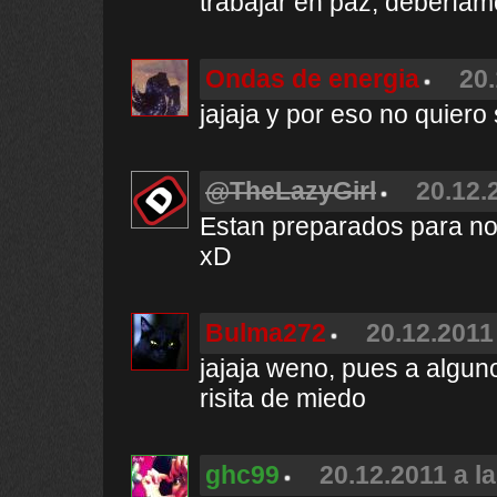
trabajar en paz, deberíam
Ondas de energia
20.
jajaja y por eso no quiero 
@TheLazyGirl
20.12.
Estan preparados para no 
xD
Bulma272
20.12.2011
jajaja weno, pues a algun
risita de miedo
ghc99
20.12.2011 a l