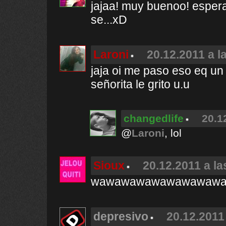
jajaa! muy buenoo! espera
se...xD
Laroni
20.12.2011 a l
jaja oi me paso eso eq un 
señorita le grito u.u
changedlife
20.1
@
Laroni
, lol
Sioux
20.12.2011 a la
wawawawawawawawawa es
depresivo
20.12.2011