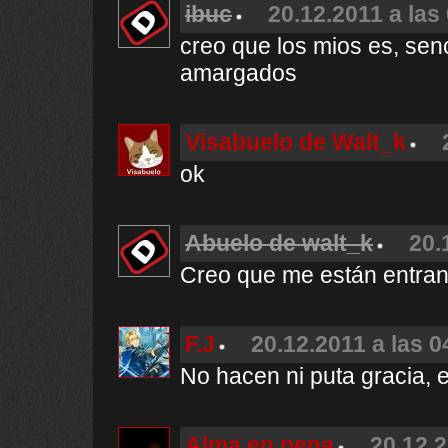
ibuc
20.12.2011 a las
creo que los mios es, sen
amargados
Visabuelo de Walt_k
ok
Abuelo de walt_k
20.
Creo que me están entran
F.J
20.12.2011 a las 0
No hacen ni puta gracia, e
Alma en pena
20.12.2