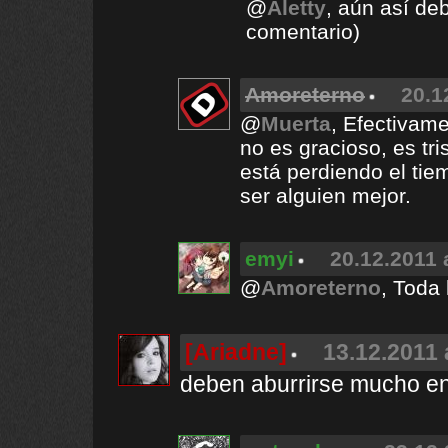
@
Aletty
, aún así deb
comentario)
Amoreterno
20.1
@
Muerta
, Efectivamen
no es gracioso, es tr
está perdiendo el tie
ser alguien mejor.
emyi
20.12.2011 
@
Amoreterno
, Toda 
[Ariadne]
13.12.2011 
deben aburrirse mucho en