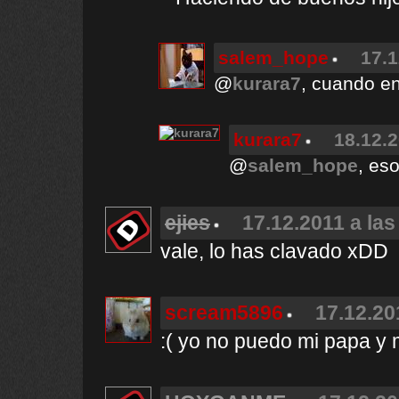
salem_hope
17.1
@
kurara7
, cuando en
kurara7
18.12.2
@
salem_hope
, es
ejies
17.12.2011 a las
vale, lo has clavado xDD
scream5896
17.12.20
:( yo no puedo mi papa y