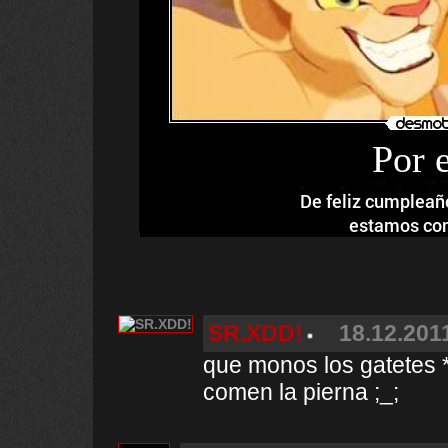
Por 
De feliz cumplea
estamos con
SR.XDD!
18.12.2011
que monos los gatetes 
comen la pierna ;_;