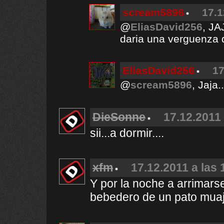
scream5896
17.1
@
EliasDavid256
, JA
daria una verguenza d
EliasDavid256
17
@
scream5896
, Jaja.
DieSonne
17.12.2011 
sii...a dormir....
xfm
17.12.2011 a las 
Y por la noche a arrimarse
bebedero de un pato muaj