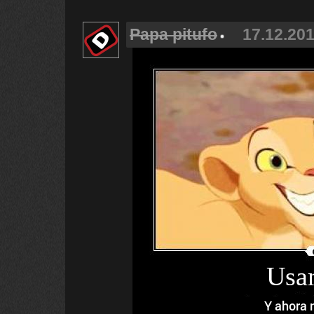
Papa pitufo
17.12.201
Usam
Y ahora 