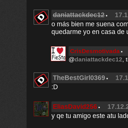
daniattackdec12
17.1
o más bien me suena como
quedarme yo en casa de u
CrisDesmotivada
@
daniattackdec12
, 
TheBestGirl0369
17.1
:D
EliasDavid256
17.12.
y qe tu amigo este atu l