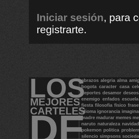
Iniciar sesión
, para 
registrarte.
LOS
abrazos
alegria
alma
ami
bogota
caracter
casa
cel
deportes
desamor
deseos
MEJORES
enemigo
enfados
escuela
fiesta
filosofia
fisico
frase
CARTELES
DE
idioma
ignorancia
imagina
madre
madurar
memes
me
naruto
naturaleza
navidad
pokemon
politica
proble
silencio
simpsons
socied