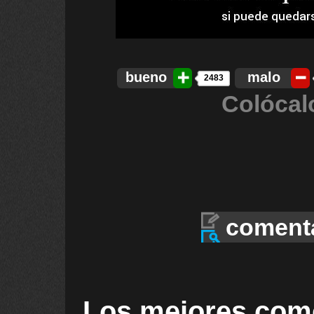
bueno
malo
2483
Colócal
coment
Los mejores com