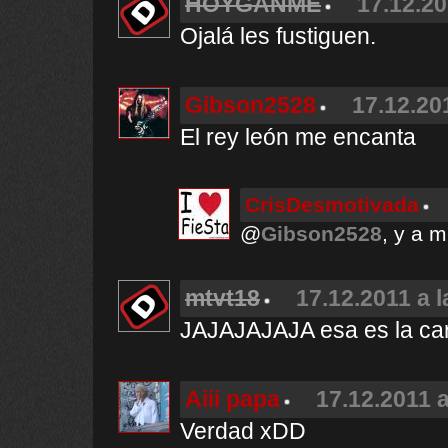
HOYGANME
17.12.20
Ojalá les fustiguen.
Gibson2528
17.12.20
El rey león me encanta
CrisDesmotivada
@
Gibson2528
, y a m
mtvt18
17.12.2011 a l
JAJAJAJAJA esa es la car
Aiii papa
17.12.2011 a
Verdad xDD