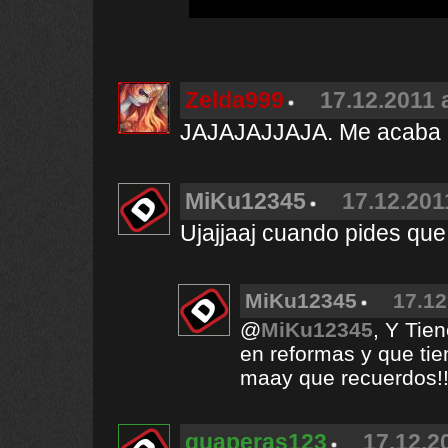
Zelda999
17.12.2011 
JAJAJAJJAJA. Me acaba d
MiKu12345
17.12.201
Ujajjaaj cuando pides qu
MiKu12345
17.12
@
MiKu12345
, Y Tie
en reformas y que tie
maay que recuerdos!
guaperas123
17.12.2