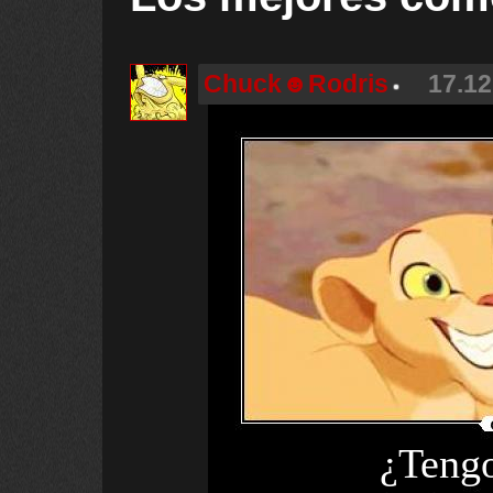
Chuck☻Rodris
17.12
¿Tengo