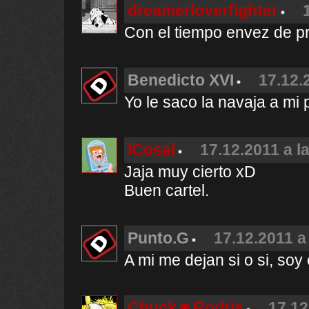
dreamerloverfighter
Con el tiempo envez de p
Benedicto XVI
17.12.
Yo le saco la navaja a mi
lCosal
17.12.2011 a l
Jaja muy cierto xD
Buen cartel.
Punto.G
17.12.2011 a
A mi me dejan si o si, soy
Chuck☻Rodris
17.12